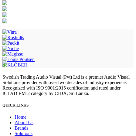
Swedish Trading Audio Visual (Pvt) Ltd is a premier Audio Visual
Solutions provider with over two decades of industry experience.
Recognized with ISO 9001:2015 certification and rated under
ICTAD EM-2 category by CIDA, Sri Lanka.
QUICK LINKS
Home
About Us
Brands
Solutions