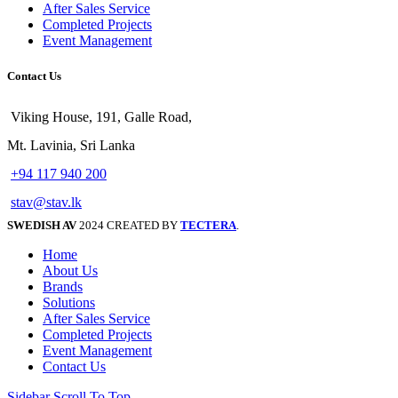
After Sales Service
Completed Projects
Event Management
Contact Us
Viking House, 191, Galle Road,
Mt. Lavinia, Sri Lanka
+94 117 940 200
stav@stav.lk
SWEDISH AV
2024 CREATED BY
TECTERA
.
Home
About Us
Brands
Solutions
After Sales Service
Completed Projects
Event Management
Contact Us
Sidebar
Scroll To Top