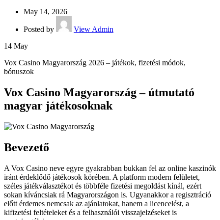
May 14, 2026
Posted by
View Admin
14
May
Vox Casino Magyarország 2026 – játékok, fizetési módok,
bónuszok
Vox Casino Magyarország – útmutató
magyar játékosoknak
Bevezető
A Vox Casino neve egyre gyakrabban bukkan fel az online kaszinók
iránt érdeklődő játékosok körében. A platform modern felületet,
széles játékválasztékot és többféle fizetési megoldást kínál, ezért
sokan kíváncsiak rá Magyarországon is. Ugyanakkor a regisztráció
előtt érdemes nemcsak az ajánlatokat, hanem a licencelést, a
kifizetési feltételeket és a felhasználói visszajelzéseket is