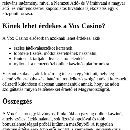
releváns intézmény, mivel a Nemzeti Adó- és Vámhivatal a magyar
adó- és vámrendszerrel kapcsolatos hivatalos tájékoztatás egyik
központi forrása.
Kinek lehet érdekes a Vox Casino?
A Vox Casino elsősorban azoknak lehet érdekes, akik:
széles játékválasztékot keresnek,
többféle fizetési módot szeretnének használni,
fontosnak tartják a live casino jelenlétét,
nyitottak a nemzetközi online kaszinós platformokra.
Viszont azoknak, akik kizárólag teljesen egyértelmű, helyileg
ellenőrzött szabályozási háttérrel rendelkező szolgáltatókat keresnek,
célszerű különösen alaposan utánanézniük annak, hogy az adott
szolgáltatás milyen feltételekkel érhető el Magyarországról.
Összegzés
A Vox Casino egy látványos, funkciókban gazdag online kaszinó,
amely széles játékkínálattal, sok fizetési opcióval és több
bónuszlehetőséggel próbál kitűnni a mezőnyből. A független
szakmai értékelések több erős pontot is kiemelnek, ugyanakkor a