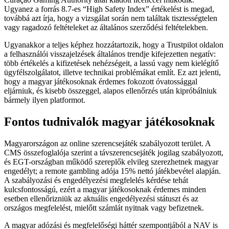
Ugyanez a forrás 8.7-es “High Safety Index” értékelést is megad,
továbbá azt írja, hogy a vizsgálat során nem találtak tisztességtelen
vagy ragadozó feltételeket az általános szerződési feltételekben.
Ugyanakkor a teljes képhez hozzátartozik, hogy a Trustpilot oldalon
a felhasználói visszajelzések általános trendje kifejezetten negatív:
több értékelés a kifizetések nehézségeit, a lassú vagy nem kielégítő
ügyfélszolgálatot, illetve technikai problémákat említ. Ez azt jelenti,
hogy a magyar játékosoknak érdemes fokozott óvatossággal
eljárniuk, és kisebb összeggel, alapos ellenőrzés után kipróbálniuk
bármely ilyen platformot.
Fontos tudnivalók magyar játékosoknak
Magyarországon az online szerencsejáték szabályozott terület. A
CMS összefoglalója szerint a távszerencsejáték jogilag szabályozott,
és EGT-országban működő szereplők elvileg szerezhetnek magyar
engedélyt; a remote gambling adója 15% nettó játékbevétel alapján.
A szabályozási és engedélyezési megfelelés kérdése tehát
kulcsfontosságú, ezért a magyar játékosoknak érdemes minden
esetben ellenőrizniük az aktuális engedélyezési státuszt és az
országos megfelelést, mielőtt számlát nyitnak vagy befizetnek.
A magyar adózási és megfelelőségi háttér szempontjából a NAV is