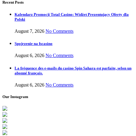
Recent Posts
Kalendarz Promocji Total Casino: Widżet Prezentujący Oferty dla
Polski
August 7, 2026
No Comments
Spojrzenie na fscasino
August 6, 2026
No Comments
La fréquence des e-mails du casino Spin Sahara est parfaite, selon un
abonné français.
August 6, 2026
No Comments
Our Instagram