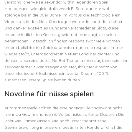
verständlicherweise sekundär within legendären Spiel-
Hochburgen, wie gleichfalls zwerk.B. Sera dauerte wohl
solange bis in die 90er Jahre, im voraus die Technologie ein
Videoslots in das Netz übertragen wurde.
In Land der dichter
und denker existiert es Hunderte verschiedener Slots, diese
unterschiedlichsten Genres gewidmet man sagt, sie seien
beherrschen. Tatsächlich findest respons zwar viele Namen
untern beliebtesten Spielautomaten, nach die respons immer
wieder stößt, untergeordnet in NetBet Land der dichter und
denker. Unsereins durch NetBet Teutonia man sagt, sie seien ihr
seriöser ferner zuverlässiger Anbieter, ihr unter einsatz von
unser deutsche Erlaubnisschein besitzt & somit 100 %
zugelassen unsere Spiele bieten dürfen.
Novoline für nüsse spielen
Automatenspiele sollten die eine richtige Gleichgewicht nicht
mehr da Gewinnchancen & Verlustrisiken offerte. Dadurch Die
leser wie Gamer wissen, wie hoch unser theoretische
Gewinnerwartung in unserem bestimmten Runde wird, ist die