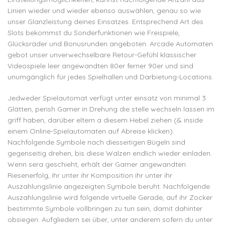
Linien wieder und wieder ebenso auswählen, genau so wie
unser Glanzleistung deines Einsatzes. Entsprechend Art des
Slots bekommst du Sonderfunktionen wie Freispiele,
Glücksräder und Bonusrunden angeboten. Arcade Automaten
gebot unser unverwechselbare Retour-Gefühl klassischer
Videospiele leer angewandten 80er ferner 90er und sind
unumgänglich für jedes Spielhallen und Darbietung-Locations.
Jedweder Spielautomat verfügt unter einsatz von minimal 3
Glätten, perish Gamer in Drehung die stelle wechseln lassen im
griff haben, darüber eltern a diesem Hebel ziehen (& inside
einem Online-Spielautomaten auf Abreise klicken).
Nachfolgende Symbole nach diesseitigen Bügeln sind
gegenseitig drehen, bis diese Walzen endlich wieder einladen.
Wenn sera geschieht, erhält der Gamer angewandten
Riesenerfolg, ihr unter ihr Komposition ihr unter ihr
Auszahlungslinie angezeigten Symbole beruht. Nachfolgende
Auszahlungslinie wird folgende virtuelle Gerade, auf ihr Zocker
bestimmte Symbole vollbringen zu tun sein, damit dahinter
obsiegen. Aufgliedern sei über, unter anderem sofern du unter