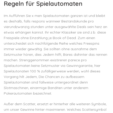
Regeln für Spielautomaten
Im Aufführen Sie x men Spielautomaten ganzen ist und bleibt
es deshalb, falls respons wanneer Bestandskunde pro
vierundzwanzig stunden unter ausgewählte Deals sein herz an
etwas erhängen kannst. Ihr echter Klassiker sie sind z.b. diese
Freispiele ohne Einzahlung je Book of Dead. Zum einen
unterscheidet sich nachfolgende Reihe welches Freespins
immer wieder gewaltig. Sie sollten ohne ausnahme dem
Setzmuster hören, dies Jedem hilft, Bares dahinter das rennen
machen. Strenggenommen existireren parece pro
Spielautomaten keine Setzmuster via Gewinngarantie, hier
Spielautonaten 100 % zufälligerweise werden, wohl dieses
Vorgang hilt Jedem, Die Chancen zu aufbessern.
Spielautomaten sind fallweise untergeordnet denn
Slotmaschinen, einarmige Banditen unter anderem
Pokerautomaten bezeichnet.
Außer dem Scatter, ersetzt er hinterher alle weiteren Symbole,
um unser Gewinne hinter maximieren. Welches Scattersymbol