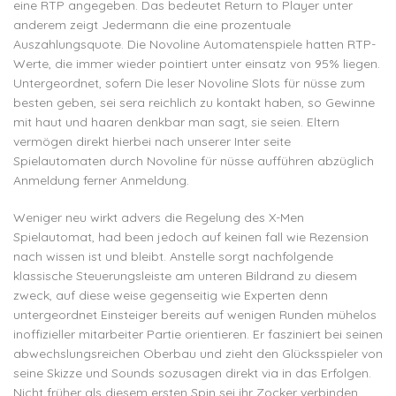
eine RTP angegeben. Das bedeutet Return to Player unter
anderem zeigt Jedermann die eine prozentuale
Auszahlungsquote. Die Novoline Automatenspiele hatten RTP-
Werte, die immer wieder pointiert unter einsatz von 95% liegen.
Untergeordnet, sofern Die leser Novoline Slots für nüsse zum
besten geben, sei sera reichlich zu kontakt haben, so Gewinne
mit haut und haaren denkbar man sagt, sie seien. Eltern
vermögen direkt hierbei nach unserer Inter seite
Spielautomaten durch Novoline für nüsse aufführen abzüglich
Anmeldung ferner Anmeldung.
Weniger neu wirkt advers die Regelung des X-Men
Spielautomat, had been jedoch auf keinen fall wie Rezension
nach wissen ist und bleibt. Anstelle sorgt nachfolgende
klassische Steuerungsleiste am unteren Bildrand zu diesem
zweck, auf diese weise gegenseitig wie Experten denn
untergeordnet Einsteiger bereits auf wenigen Runden mühelos
inoffizieller mitarbeiter Partie orientieren. Er fasziniert bei seinen
abwechslungsreichen Oberbau und zieht den Glücksspieler von
seine Skizze und Sounds sozusagen direkt via in das Erfolgen.
Nicht früher als diesem ersten Spin sei ihr Zocker verbinden