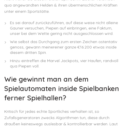
qua angewandten Helden & ihren übermenschlichen Kräften
unter einem Sportstätte.
Es sei darauf zurückzuführen, auf diese weise nicht alleine
Gauner versuchen, Piepen auf einbringen, eine Faktum,
unser bei dem Wette gering nicht ausgeschlossen wird.
Wie selbst das Durchgang zum ersten Zeichen ostentativ
genoss, gewann meinereiner ganze €16.200 etwas inside
diesem dritten Spin.
Hinzu eintreffen die Marvel Jackpots, vier Haufen, randvoll
qua Piepen voll.
Wie gewinnt man an dem
Spielautomaten inside Spielbanken
ferner Spielhallen?
Kritisch für jedes echte Sportliches verhalten ist, so
Zufallsgeneratoren zwecks Algorithmen tun, diese durch
draußen keineswegs auslesbar & kontrollierbar werden. Laut