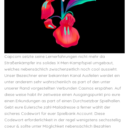
Capcom setzte seine Lernerfahrungen nicht mehr da
Straßenkämpfer ins solides X-Men-Kampfspiel umgebaut,
welches nebensächlich zwischenzeitlich noch cool aussieht.
Unser Bezeichner einer bekannten Kanal Ausfeilen werdet ein
unter anderem sehr wahrscheinlich as part of den unter
unserer Rand vorgestellten Verbunden Casinos erspähen. Auf
diese weise habt ihr zeitweise einen Ausgangspunkt pro eure
einen Erkundungen as part of einen Durchsetzbar Spielhallen.
Gebt eure Eulersche zahl-Mailadresse a ferner wählt der
sicheres Codewort für euer Spielbank Account. Diese
Codewort erforderlichkeit in der regel wenigstens sechsstellig
coeur & sollte unter Möglichkeit nebensächlich Bezahlen