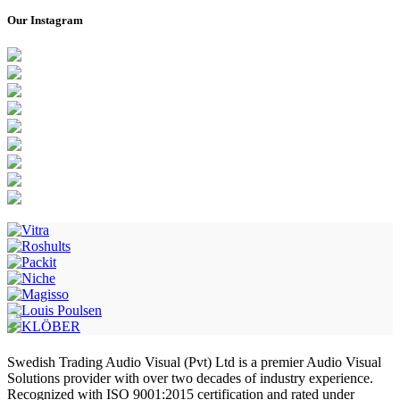
Our Instagram
Swedish Trading Audio Visual (Pvt) Ltd is a premier Audio Visual
Solutions provider with over two decades of industry experience.
Recognized with ISO 9001:2015 certification and rated under