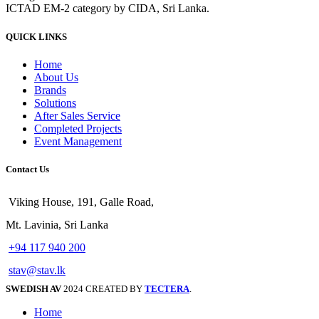
ICTAD EM-2 category by CIDA, Sri Lanka.
QUICK LINKS
Home
About Us
Brands
Solutions
After Sales Service
Completed Projects
Event Management
Contact Us
Viking House, 191, Galle Road,
Mt. Lavinia, Sri Lanka
+94 117 940 200
stav@stav.lk
SWEDISH AV
2024 CREATED BY
TECTERA
.
Home