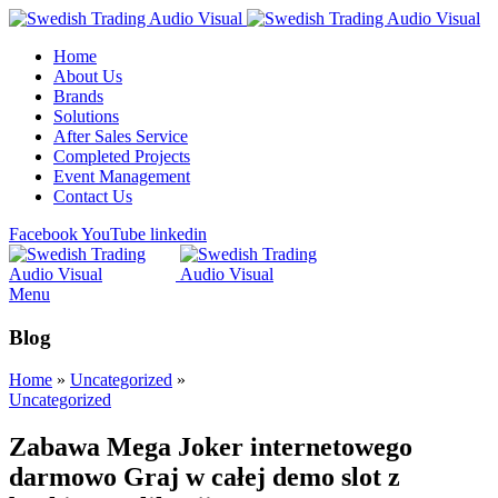
Home
About Us
Brands
Solutions
After Sales Service
Completed Projects
Event Management
Contact Us
Facebook
YouTube
linkedin
Menu
Blog
Home
»
Uncategorized
»
Uncategorized
Zabawa Mega Joker internetowego
darmowo Graj w całej demo slot z