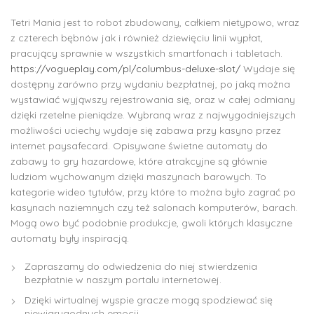
Tetri Mania jest to robot zbudowany, całkiem nietypowo, wraz
z czterech bębnów jak i również dziewięciu linii wypłat,
pracujący sprawnie w wszystkich smartfonach i tabletach.
https://vogueplay.com/pl/columbus-deluxe-slot/
Wydaje się
dostępny zarówno przy wydaniu bezpłatnej, po jaką można
wystawiać wyjąwszy rejestrowania się, oraz w całej odmiany
dzięki rzetelne pieniądze. Wybraną wraz z najwygodniejszych
możliwości uciechy wydaje się zabawa przy kasyno przez
internet paysafecard. Opisywane świetne automaty do
zabawy to gry hazardowe, które atrakcyjne są głównie
ludziom wychowanym dzięki maszynach barowych. To
kategorie wideo tytułów, przy które to można było zagrać po
kasynach naziemnych czy też salonach komputerów, barach.
Mogą owo być podobnie produkcje, gwoli których klasyczne
automaty były inspiracją.
Zapraszamy do odwiedzenia do niej stwierdzenia
bezpłatnie w naszym portalu internetowej.
Dzięki wirtualnej wyspie gracze mogą spodziewać się
niewiarygodnych emocji.