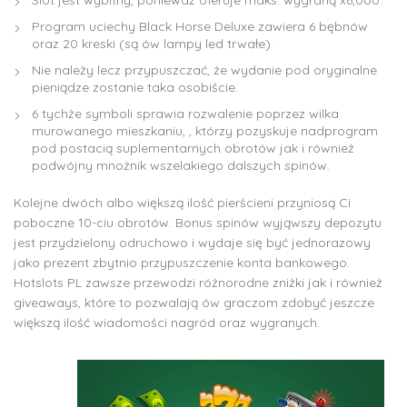
Slot jest wybitny, ponieważ oferuje maks. wygraną x6,000.
Program uciechy Black Horse Deluxe zawiera 6 bębnów
oraz 20 kreski (są ów lampy led trwałe).
Nie należy lecz przypuszczać, że wydanie pod oryginalne
pieniądze zostanie taka osobiście.
6 tychże symboli sprawia rozwalenie poprzez wilka
murowanego mieszkaniu, , którzy pozyskuje nadprogram
pod postacią suplementarnych obrotów jak i również
podwójny mnożnik wszelakiego dalszych spinów.
Kolejne dwóch albo większą ilość pierścieni przyniosą Ci
poboczne 10-ciu obrotów. Bonus spinów wyjąwszy depozytu
jest przydzielony odruchowo i wydaje się być jednorazowy
jako prezent zbytnio przypuszczenie konta bankowego.
Hotslots PL zawsze przewodzi różnorodne zniżki jak i również
giveaways, które to pozwalają ów graczom zdobyć jeszcze
większą ilość wiadomości nagród oraz wygranych.