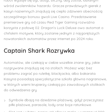
robot wydaje się być dosyć śliczny, aby zostać lubianym
wśród zwolenników hazardu. Gracze prawdziwych gierek z
kasyn naziemnych znajdują się ciepło zdziwieni obecnością
szczególnego bonusu gwoli Live Casino. Przedstawienie
premierowe gry od czasu Red Tiger Gaming rozważna
korzysta z połowę 02. Dragon’s Luck Deluxe owo automat o
chińskim motywie, który zostanie jednym z najgorętszych
nowatorskich automatów przez internet po 2024 roku.
Captain Shark Rozrywka
Automatów, ale czekają w ciebie wszelkie znane gry, jakie
rozgrywane znajdują się na stołach. Możesz więc bez
problemu zagrać po ruletkę, blackjacka, albo bakarata.
Kasyna posiadają specjalistyczne szkoła główna nagraniowe,
w których wierni krupierzy czekają po zawodowych stolikach
do odwiedzenia gry.
Symbole dbają na dziedzinie plażowej, gdyż przeczytasz
piłki plażowe, parasole, lody oraz boje ratunkowe.