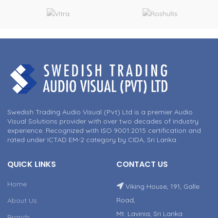
Swedish Trading Audio Visual (Pvt) Ltd is a premier Audio
Visual Solutions provider with over two decades of industry
experience. Recognized with ISO 9001:2015 certification and
rated under ICTAD EM-2 category by CIDA, Sri Lanka.
QUICK LINKS
CONTACT US
Home
Viking House, 191, Galle
Road,
About Us
Mt. Lavinia, Sri Lanka
Brands