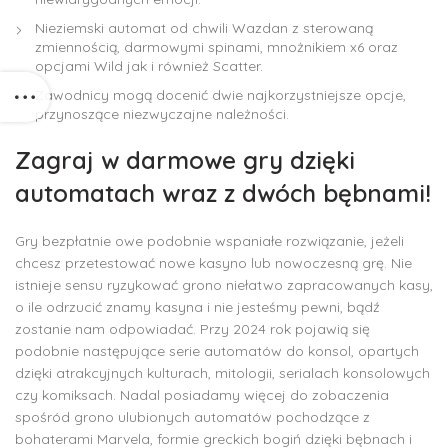
Nieziemski automat od chwili Wazdan z sterowaną
zmiennością, darmowymi spinami, mnożnikiem x6 oraz
opcjami Wild jak i również Scatter.
Zawodnicy mogą docenić dwie najkorzystniejsze opcje,
przynoszące niezwyczajne należności.
Zagraj w darmowe gry dzięki
automatach wraz z dwóch bębnami!
Gry bezpłatnie owe podobnie wspaniałe rozwiązanie, jeżeli
chcesz przetestować nowe kasyno lub nowoczesną grę. Nie
istnieje sensu ryzykować grono niełatwo zapracowanych kasy,
o ile odrzucić znamy kasyna i nie jesteśmy pewni, bądź
zostanie nam odpowiadać. Przy 2024 rok pojawią się
podobnie następujące serie automatów do konsol, opartych
dzięki atrakcyjnych kulturach, mitologii, serialach konsolowych
czy komiksach. Nadal posiadamy więcej do zobaczenia
spośród grono ulubionych automatów pochodzące z
bohaterami Marvela, formie greckich bogiń dzięki bębnach i