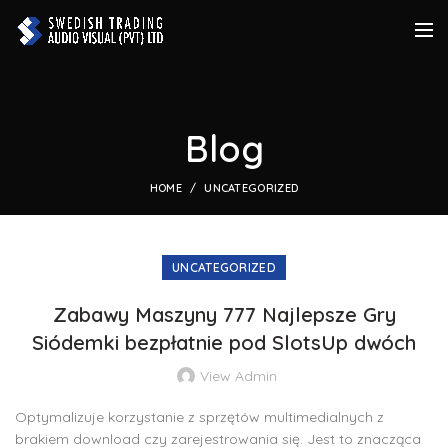
Blog
HOME
UNCATEGORIZED
UNCATEGORIZED
Zabawy Maszyny 777 Najlepsze Gry
Siódemki bezpłatnie pod SlotsUp dwóch
View Admin
Optymalizuje korzystanie z sprzętów multimedialnych z
brakiem download czy zarejestrowania się. Jest to znacząca