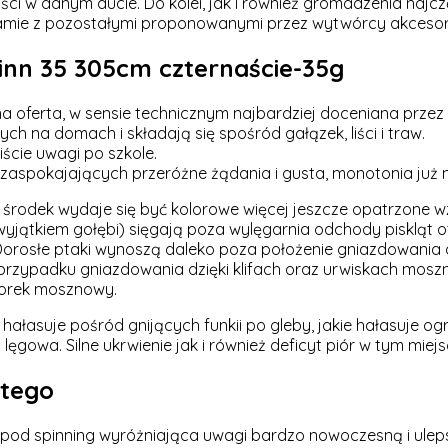
i w danym aucie. Do kolei, jak i również gromadzenia najcz
 gamie z pozostałymi proponowanymi przez wytwórcy akcesor
nn 35 305cm czternaście-35g
a oferta, w sensie technicznym najbardziej doceniana przez
 na domach i składają się spośród gałązek, liści i traw.
iście uwagi po szkole.
aspokajających przeróżne żądania i gusta, monotonia już n
 środek wydaje się być kolorowe więcej jeszcze opatrzone w
yjątkiem gołębi) sięgają poza wylęgarnia odchody piskląt 
Dorosłe ptaki wynoszą daleko poza położenie gniazdowania od
przypadku gniazdowania dzięki klifach oraz urwiskach moszna
worek mosznowy.
ałasuje pośród gnijących funkii po gleby, jakie hałasuje ogr
gowa. Silne ukrwienie jak i również deficyt piór w tym miejs
stego
pod spinning wyróżniająca uwagi bardzo nowoczesną i uleps