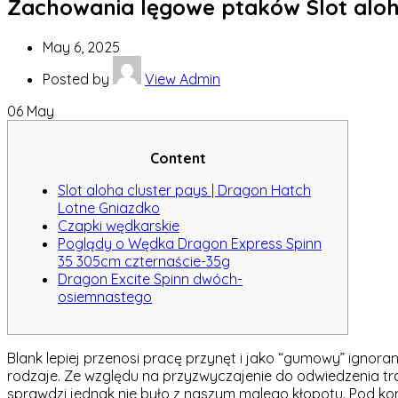
Zachowania lęgowe ptaków Slot aloha
May 6, 2025
Posted by
View Admin
06
May
Content
Slot aloha cluster pays | Dragon Hatch
Lotne Gniazdko
Czapki wędkarskie
Poglądy o Wędka Dragon Express Spinn
35 305cm czternaście-35g
Dragon Excite Spinn dwóch-
osiemnastego
Blank lepiej przenosi pracę przynęt i jako “gumowy” ignora
rodzaje. Ze względu na przyzwyczajenie do odwiedzenia tr
sprawdzi jednak nie było z naszym malego kłopotu.
Pod kon