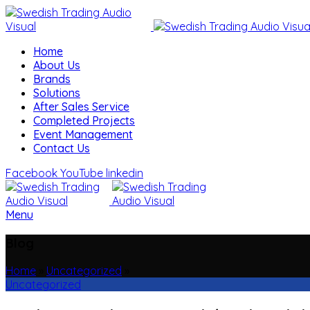
Home
About Us
Brands
Solutions
After Sales Service
Completed Projects
Event Management
Contact Us
Facebook
YouTube
linkedin
Menu
Blog
Home
»
Uncategorized
»
Uncategorized