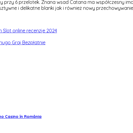
 przy 6 przelotek. Znana wsad Catana ma współczesny imag
ztywne i delikatne blanki jak i również nowy przechowywani
 Slot online recenzje 2024
hugo Graj Bezpłatnie
ino Casino în România