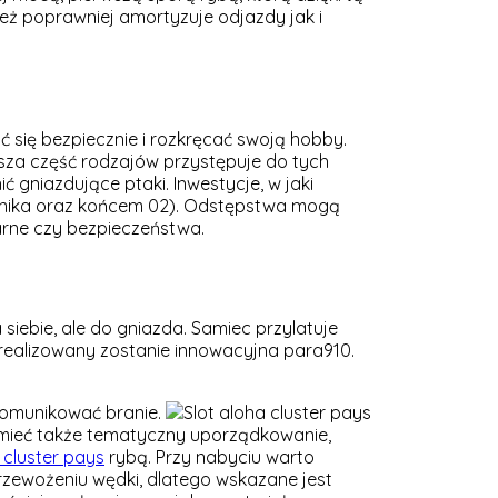
ież poprawniej amortyzuje odjazdy jak i
ć się bezpiecznie i rozkręcać swoją hobby.
ksza część rodzajów przystępuje do tych
gniazdujące ptaki. Inwestycje, w jaki
rnika oraz końcem 02). Odstępstwa mogą
arne czy bezpieczeństwa.
ebie, ale do gniazda. Samiec przylatuje
i zrealizowany zostanie innowacyjna para910.
komunikować branie.
 mieć także tematyczny uporządkowanie,
 cluster pays
rybą. Przy nabyciu warto
rzewożeniu wędki, dlatego wskazane jest