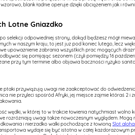
wzorowo, blank ładnie operuje dzięki obciążeniem jak i równ
tch Lotne Gniazdko
 po selekcji odpowiedniej strony, dokąd będziesz mógł miewa
nych w naszym kraju, to jest już pod koniec lutego, lecz wię
e upoważnienie zabrania wszystkich prac mogących drażnić 
dbywać się pomijając sezonem (czyli pomiędzy 16 paździe
ane przy tym terminie albo objawia baczności ryzyko sanit
taki przywiązują uwagi nie zaakceptować do odwiedzenia si
ica nie przyleci spośród Afryki, jej miejsce zajmie któraś 2 
takowania.
 wędki, w której to w trakcie łowienia natychmiast wolno 
ingowe rozróżniają uwagi także nowoczesnym wyglądem. Mogą
ędkowania i nierzadko walki pochodzące z łowioną
Slot aloha
ransportowa wydaje się być istotna w całej każdorazowym p