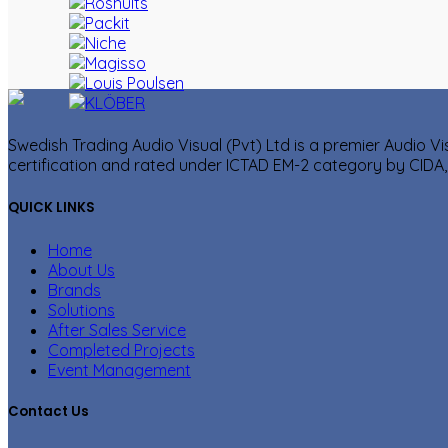
Swedish Trading Audio Visual (Pvt) Ltd is a premier Audio V
certification and rated under ICTAD EM-2 category by CIDA, 
QUICK LINKS
Home
About Us
Brands
Solutions
After Sales Service
Completed Projects
Event Management
Contact Us