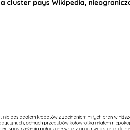
 cluster pays Wikipedia, nieogranic
nt nie posiadałem kłopotów z zacinaniem miłych brań w niższ
adycyjnych, pełnych przegubów kołowrotka miałem niepokoje
iec spostrzeżenia połączone wraz z pracą wędki oraz do niej