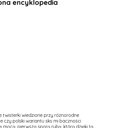
zona encyklopedia
e twisterki wiedzione przy różnorodne
 czy polski wariantu sks mi baczności
 mocą, pierwszą sporą rybą, którą dzięki tą