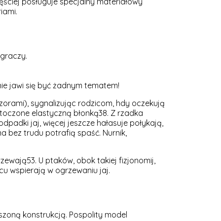
ęściej posługuje specjalny materiałowy
iami.
 graczy.
ie jawi się być żadnym tematem!
zorami), sygnalizując rodzicom, hdy oczekują
otoczone elastyczną błonką38. Z rzadka
padki jaj, więcej jeszcze hałasuje połykają,
 bez trudu potrafią spaść. Nurnik,
zewają53. U ptaków, obok takiej fizjonomij,
cu wspierają w ogrzewaniu jaj.
zoną konstrukcją. Pospolity model