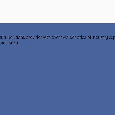
isual Solutions provider with over two decades of industry e
Sri Lanka.