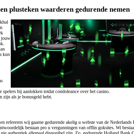
iden plusteken waarderen gedurende nemen
okhal
en
ek
d jouw
nk.
aan
na kun
ns
spelers bij aanlokken totdat condoleance over het casino.
 zijn als je bonusgeld hebt.
len refereren wij gaarne gedurende akelig u webste van de Nederlands
twoordelijk bestaan pro u vergunningen van offlin goksites. Wi bestaa
ie authentiek allemaal disponibel zijn. Zo, gedurende Holland Bank Onl