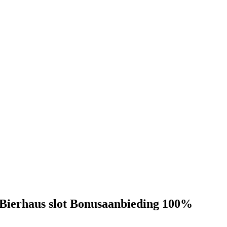
Bierhaus slot Bonusaanbieding 100%