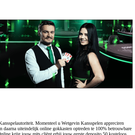
 Kansspelautoriteit. Momenteel u Wetgevin Kansspelen appreciren
n daarna uiteindelijk online gokkasten optreden te 100% betrouwbare
ine krijg jouw mits cliënt erbij jouw eerste deposito 50 kosteloos