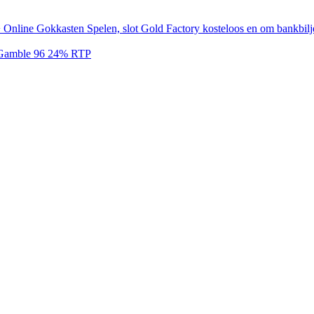
 Online Gokkasten Spelen, slot Gold Factory kosteloos en om bankbilj
e Gamble 96 24% RTP