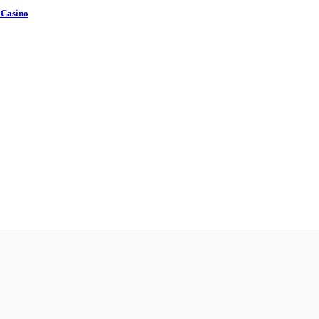
 Casino