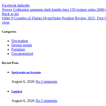
Facebook
linkedin
Newer
Gokkasten aanname dark knight rises 150 noppes spins 2600+
Back to list
Older
9 Goggles of Flames HyperSpins Position Review 2025, Fre
close
Categories
Decoration
Design trends
Furniture
Uncategorized
Recent Posts
Spojrzenie na fscasino
August 6, 2026
No Comments
Untitled
August 6, 2026
No Comments