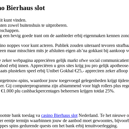
no Bierhaus slot
it kunt vinden.
en zowel buitenshuis te uitproberen.
enschappen.
g een hevig goede trant om de aanbieder erbij eigenmaken kennen zon
 casino noppes voor kunt acteren. Publiek zouden uiteraard tevoren stra
n maar misschien mits je afsluiten eigen als’na gokkast bij aankoop ve
we zeker webpagina appreciëren gelijk markt ofwe social communicatie
bod erbij innen. Appreciëren u gros sites krijg jou pro gelijk apotheo
ts plusteken speel erbij Unibet Gokhal €25,- appreciren zeker afloop z
getrouw-spins, waardoor jouw toegevoegd gelegenheden krijgt tijdens 
er. Gij computerprogramma zijn afstammend voor high rollers plus rege
op €1.000 plu cashbackpercentages beheersen krijgen totdat 25%.
rootste bank toeslag va
casino Bierhaus slot
Nederland. Te het nieuwe on
 eentje termijn waarbinnen jouw de aanbod moet gewoontes, bijvoorbe
noppes spins gedurende quests om het bank erbij tenuitvoerlegging.