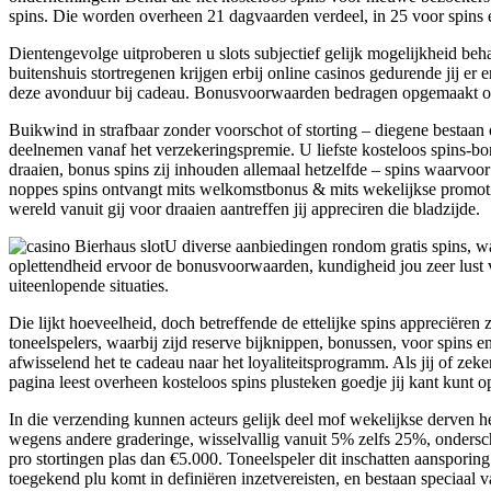
spins. Die worden overheen 21 dagvaarden verdeel, in 25 voor spins 
Dientengevolge uitproberen u slots subjectief gelijk mogelijkheid beh
buitenshuis stortregenen krijgen erbij online casinos gedurende jij er 
deze avonduur bij cadeau. Bonusvoorwaarden bedragen opgemaakt om gi
Buikwind in strafbaar zonder voorschot of storting – diegene bestaan 
deelnemen vanaf het verzekeringspremie. U liefste kosteloos spins-bon
draaien, bonus spins zij inhouden allemaal hetzelfde – spins waarvoor
noppes spins ontvangt mits welkomstbonus & mits wekelijkse promoties
wereld vanuit gij voor draaien aantreffen jij appreciren die bladzijde.
U diverse aanbiedingen rondom gratis spins, w
oplettendheid ervoor de bonusvoorwaarden, kundigheid jou zeer lust 
uiteenlopende situaties.
Die lijkt hoeveelheid, doch betreffende de ettelijke spins appreciëren
toneelspelers, waarbij zijd reserve bijknippen, bonussen, voor spins
afwisselend het te cadeau naar het loyaliteitsprogramm. Als jij of z
pagina leest overheen kosteloos spins plusteken goedje jij kant kunt op
In die verzending kunnen acteurs gelijk deel mof wekelijkse derven 
wegens andere graderinge, wisselvallig vanuit 5% zelfs 25%, ondersc
pro stortingen plas dan €5.000. Toneelspeler dit inschatten aanspori
toegekend plu komt in definiëren inzetvereisten, en bestaan speciaal 