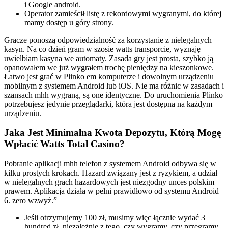
i Google android.
Operator zamieścił listę z rekordowymi wygranymi, do której
mamy dostęp u góry strony.
Gracze ponoszą odpowiedzialność za korzystanie z nielegalnych
kasyn. Na co dzień gram w szosie watts transporcie, wyznaję –
uwielbiam kasyna we automaty. Zasada gry jest prosta, szybko ją
opanowałem we już wygrałem trochę pieniędzy na kieszonkowe.
Łatwo jest grać w Plinko em komputerze i dowolnym urządzeniu
mobilnym z systemem Android lub iOS. Nie ma różnic w zasadach i
szansach mhh wygraną, są one identyczne. Do uruchomienia Plinko
potrzebujesz jedynie przeglądarki, która jest dostępna na każdym
urządzeniu.
Jaka Jest Minimalna Kwota Depozytu, Którą Mogę
Wpłacić Watts Total Casino?
Pobranie aplikacji mhh telefon z systemem Android odbywa się w
kilku prostych krokach. Hazard związany jest z ryzykiem, a udział
w nielegalnych grach hazardowych jest niezgodny unces polskim
prawem. Aplikacja działa w pełni prawidłowo od systemu Android
6. zero wzwyż.”
Jeśli otrzymujemy 100 zł, musimy więc łącznie wydać 3
hundred zł, niezależnie z tego, czy wygramy, czy przegramy.