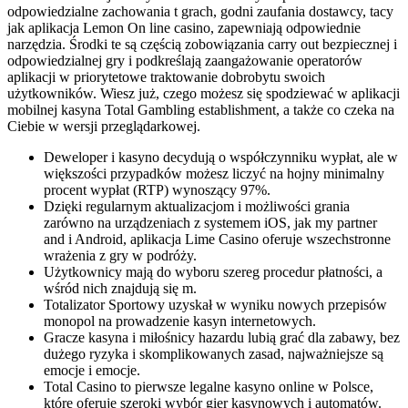
odpowiedzialne zachowania t grach, godni zaufania dostawcy, tacy
jak aplikacja Lemon On line casino, zapewniają odpowiednie
narzędzia. Środki te są częścią zobowiązania carry out bezpiecznej i
odpowiedzialnej gry i podkreślają zaangażowanie operatorów
aplikacji w priorytetowe traktowanie dobrobytu swoich
użytkowników. Wiesz już, czego możesz się spodziewać w aplikacji
mobilnej kasyna Total Gambling establishment, a także co czeka na
Ciebie w wersji przeglądarkowej.
Deweloper i kasyno decydują o współczynniku wypłat, ale w
większości przypadków możesz liczyć na hojny minimalny
procent wypłat (RTP) wynoszący 97%.
Dzięki regularnym aktualizacjom i możliwości grania
zarówno na urządzeniach z systemem iOS, jak my partner
and i Android, aplikacja Lime Casino oferuje wszechstronne
wrażenia z gry w podróży.
Użytkownicy mają do wyboru szereg procedur płatności, a
wśród nich znajdują się m.
Totalizator Sportowy uzyskał w wyniku nowych przepisów
monopol na prowadzenie kasyn internetowych.
Gracze kasyna i miłośnicy hazardu lubią grać dla zabawy, bez
dużego ryzyka i skomplikowanych zasad, najważniejsze są
emocje i emocje.
Total Casino to pierwsze legalne kasyno online w Polsce,
które oferuje szeroki wybór gier kasynowych i automatów.