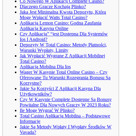
Co Nowego W Aplikacji Complete Casino?
Dlaczego Gracze Kochają Plinko?
Jaka Jest Minimalna Kwota Depozytu, Którą
Mogę Wpłacić Watts Total Casino?
Aplikacja Lemon Casino: Godna Zaufania
Aplikacja Kasyna Online
Czy Aplikacja” “jest Dostępna Dla Systemów
Ios I Android?
Depozyty W Total Casino: Metody Płatności,
Warunki Wypłaty, Limity
Jak Wypłacić Wygrane Z Aplikacji Mobilnej
Total Casino?
Aplikacja Mobilna Dla Ios
Wager W Kasynie Total Online Casino – Czy
Oferowane Tu Warunki Rozegrania Bonusu Są
Korzystne?
Jakie Są Korzyści Z Aplikacji Kasyna Dla
Użytkowników?
Czy W Kasynie Complete Dostępne Są Bonusy
Powitalne Dla Nowych Graczy W 2023 Roku?
Ile Mogę Wygrać W Plinko?
Total Casino Aplikacja Mobilna – Podstawowe
Informacje
Jakie Są Metody Wpłaty I Wypłaty Środków W
Vavada?