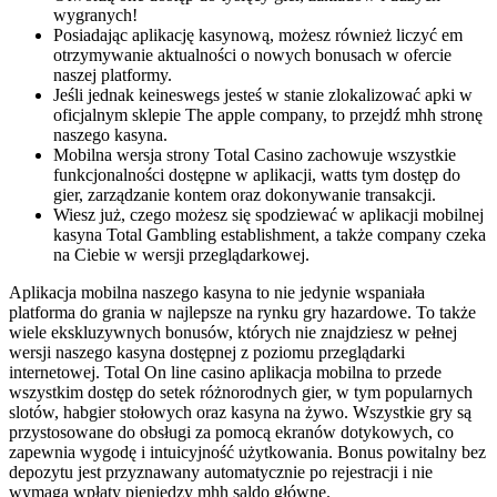
wygranych!
Posiadając aplikację kasynową, możesz również liczyć em
otrzymywanie aktualności o nowych bonusach w ofercie
naszej platformy.
Jeśli jednak keineswegs jesteś w stanie zlokalizować apki w
oficjalnym sklepie The apple company, to przejdź mhh stronę
naszego kasyna.
Mobilna wersja strony Total Casino zachowuje wszystkie
funkcjonalności dostępne w aplikacji, watts tym dostęp do
gier, zarządzanie kontem oraz dokonywanie transakcji.
Wiesz już, czego możesz się spodziewać w aplikacji mobilnej
kasyna Total Gambling establishment, a także company czeka
na Ciebie w wersji przeglądarkowej.
Aplikacja mobilna naszego kasyna to nie jedynie wspaniała
platforma do grania w najlepsze na rynku gry hazardowe. To także
wiele ekskluzywnych bonusów, których nie znajdziesz w pełnej
wersji naszego kasyna dostępnej z poziomu przeglądarki
internetowej. Total On line casino aplikacja mobilna to przede
wszystkim dostęp do setek różnorodnych gier, w tym popularnych
slotów, habgier stołowych oraz kasyna na żywo. Wszystkie gry są
przystosowane do obsługi za pomocą ekranów dotykowych, co
zapewnia wygodę i intuicyjność użytkowania. Bonus powitalny bez
depozytu jest przyznawany automatycznie po rejestracji i nie
wymaga wpłaty pieniędzy mhh saldo główne.