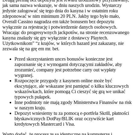
jak sama nazwa wskazuje, w dniu naszych urodzin. Wystarczy
jedynie zalogować się tego dnia do kasyna i w ostatnim roku
zdeponować w nim minimum 20 PLN. Jakby tego było mało,
Overall Cassino nagradza em także bonusem bez depozytu
wyłącznie za rejestrację i potwierdzenie danych osobowych.
Wracając do progresywnych jackpotów, na stronie recenzowanego
kasyna znalazły się gry wyłącznie z dostawcy Playtech.
Użytkownikom” “z krajów, w których hazard jest zakazany, nie
zezwala się na grę em mr. bet.
Przed skorzystaniem unces bonusów konieczne jest
zapoznanie się z wymogami dotyczącymi zakładów, aby
zrozumieć, company jest potrzebne carry out wypłaty
wygranej.
Rozpoczęcie przygody z kasynem online może być
ekscytujące, ale wskazane jest pamiętać o kilku kluczowych
wskazówkach, które pomogą Ci cieszyć się grą we unikać
typowych pułapek.
Inne podmioty nie mają zgody Ministerstwa Finansów na risk
w naszym kraju.
Depozyt wniesiemy tu za pomocą e-portfela Skrill, płatności
błyskawicznych DotPay/BLIK oraz oczywiście kart
kredytowych Mastercard i Visa.
Warto dodać, że procesy te są identyczne na komputerze i