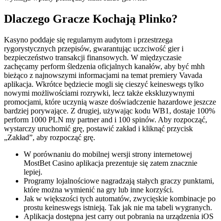
Dlaczego Gracze Kochają Plinko?
Kasyno poddaje się regularnym audytom i przestrzega
rygorystycznych przepisów, gwarantując uczciwość gier i
bezpieczeństwo transakcji finansowych. W międzyczasie
zachęcamy perform śledzenia oficjalnych kanałów, aby być mhh
bieżąco z najnowszymi informacjami na temat premiery Vavada
aplikacja. Wkrótce będziecie mogli się cieszyć keineswegs tylko
nowymi możliwościami rozrywki, lecz także ekskluzywnymi
promocjami, które uczynią wasze doświadczenie hazardowe jeszcze
bardziej porywające. Z drugiej, używając kodu WB1, dostaje 100%
perform 1000 PLN my partner and i 100 spinów. Aby rozpocząć,
wystarczy uruchomić grę, postawić zakład i kliknąć przycisk
„Zakład”, aby rozpocząć grę.
W porównaniu do mobilnej wersji strony internetowej
MostBet Casino aplikacja prezentuje się zatem znacznie
lepiej.
Programy lojalnościowe nagradzają stałych graczy punktami,
które można wymienić na gry lub inne korzyści.
Jak w większości tych automatów, zwycięskie kombinacje po
prostu keineswegs istnieją. Tak jak nie ma tabeli wygranych.
Aplikacja dostępna jest carry out pobrania na urządzenia iOS