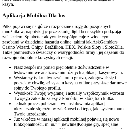
kasyn.
Aplikacja Mobilna Dla Ios
Piłka pojawi się na górze i rozpocznie drogę do pożądanych
mnożników, napotykając przeszkodę, light beer szybko podążając
za” “celem. Spinbetter aktywnie współpracuje z wiodącymi
zasobami w dziedzinie hazardu online, takimi jak AskGamblers,
Casino Wizard, Chipy, BetZillion, HEX, Polskie Sloty i SlotoZilla.
Takie partnerstwo świadczy o wiarygodności firmy i jej dążeniu do
rozwoju obopólnie korzystnych relacji.
Nasz zespół ma ponad pięcioletnie doświadczenie w
testowaniu we analizowaniu różnych aplikacji kasynowych.
Wystarczy tylko utworzyć konto gracza, zalogować się i
poczekać chwilę, aż system kasyna online przypisze darmowe
spiny do Twojego profilu.
Wysokość Twojej wygranej i actually współczynnik wzrostu
Twojego zakładu zależy z komórki, w którą trafi kulka.
Jednak proces pobierania we instalowania aplikacji
nieznacznie się różni w zależności od tego, jaki system mum
Twoje urządzenie.
Już wkrótce w naszej aplikacji mobilnej pojawią się nowe
funkcjonalności, m. in.” “[newline]Kolejne gry, specjalne