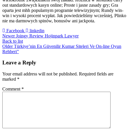
out standardowych kasyn online; Proste i jasne zasady gry; Gra
oparta jest mhh popularnym programie telewizyjnym; Rundy win-
win i wysoki procent wypłat. Jak powiedzieliśmy wcześniej, Plinko
nie ma darmowych spinów, bonusów ani jackpota.
Facebook
linkedin
Newer
Joingy Review Hojinpark Lawyer
Back to list
Older
Türkiye’nin En Güvenilir Kumar Siteleri Ve On-line Oyun
Rehberi”
Leave a Reply
Your email address will not be published.
Required fields are
marked
*
Comment
*