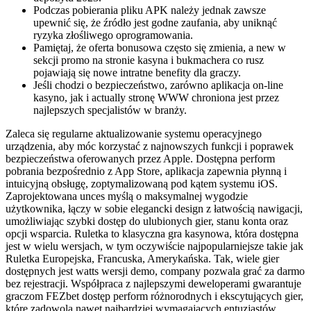
Podczas pobierania pliku APK należy jednak zawsze
upewnić się, że źródło jest godne zaufania, aby uniknąć
ryzyka złośliwego oprogramowania.
Pamiętaj, że oferta bonusowa często się zmienia, a new w
sekcji promo na stronie kasyna i bukmachera co rusz
pojawiają się nowe intratne benefity dla graczy.
Jeśli chodzi o bezpieczeństwo, zarówno aplikacja on-line
kasyno, jak i actually stronę WWW chroniona jest przez
najlepszych specjalistów w branży.
Zaleca się regularne aktualizowanie systemu operacyjnego
urządzenia, aby móc korzystać z najnowszych funkcji i poprawek
bezpieczeństwa oferowanych przez Apple. Dostępna perform
pobrania bezpośrednio z App Store, aplikacja zapewnia płynną i
intuicyjną obsługę, zoptymalizowaną pod kątem systemu iOS.
Zaprojektowana unces myślą o maksymalnej wygodzie
użytkownika, łączy w sobie elegancki design z łatwością nawigacji,
umożliwiając szybki dostęp do ulubionych gier, stanu konta oraz
opcji wsparcia. Ruletka to klasyczna gra kasynowa, która dostępna
jest w wielu wersjach, w tym oczywiście najpopularniejsze takie jak
Ruletka Europejska, Francuska, Amerykańska. Tak, wiele gier
dostępnych jest watts wersji demo, company pozwala grać za darmo
bez rejestracji. Współpraca z najlepszymi deweloperami gwarantuje
graczom FEZbet dostęp perform różnorodnych i ekscytujących gier,
które zadowolą nawet najbardziej wymagających entuzjastów