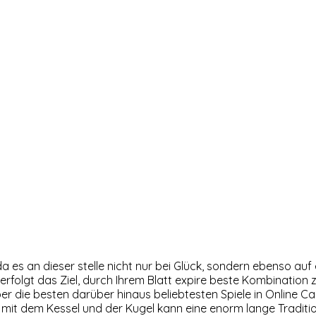
da es an dieser stelle nicht nur bei Glück, sondern ebenso au
erfolgt das Ziel, durch Ihrem Blatt expire beste Kombination z
über die besten darüber hinaus beliebtesten Spiele in Online 
 mit dem Kessel und der Kugel kann eine enorm lange Traditio