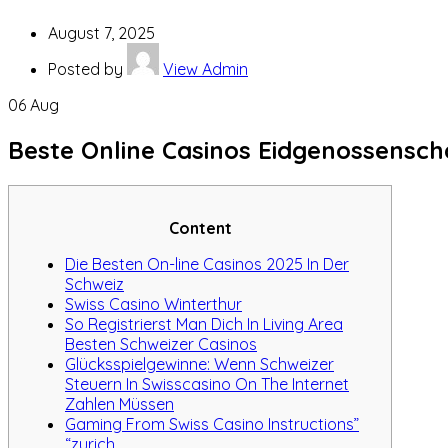
August 7, 2025
Posted by
View Admin
06
Aug
Beste Online Casinos Eidgenossenscha
Content
Die Besten On-line Casinos 2025 In Der
Schweiz
Swiss Casino Winterthur
So Registrierst Man Dich In Living Area
Besten Schweizer Casinos
Glücksspielgewinne: Wenn Schweizer
Steuern In Swisscasino On The Internet
Zahlen Müssen
Gaming From Swiss Casino Instructions”
“zurich