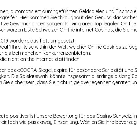
, automatisiert durchgeführten Geldspielen und Tischspielen
kgreifen. Hier kommen Sie throughout den Genuss klassischer 
tive Gewinnchancen sorgen. In living area Top legalen On the
schwarzen Liste Schweizer On the internet Casinos, die Sie me
19 wurde relativ flott umgesetzt.
eal 1 Ihre Reise within der Welt welcher Online Casinos zu be
ger als bei manchen Konkurrenzanbietern.
ie nicht on the internet stattfinden.
r das eCOGRA-Siegel, expire für besondere Seriosität und Siche
it. Die Spielauswahl könnte insgesamt allerdings bislang üpp
n Sie sicher sein, dass Sie nicht in geldverlegenheit geraten
acuto positiver ist unsere Bewertung für das Casino Schweiz.
 einfach wie pass away Einzahlung. Wählen Sie Ihre bevorzug