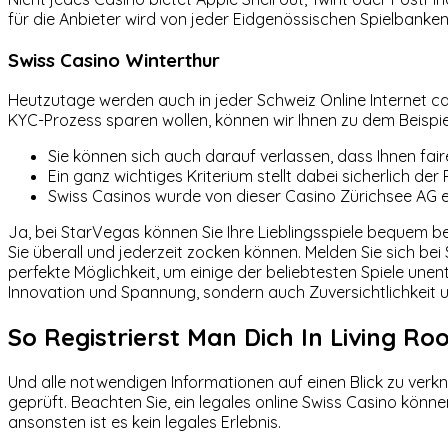
für die Anbieter wird von jeder Eidgenössischen Spielbank
Swiss Casino Winterthur
Heutzutage werden auch in jeder Schweiz Online Internet ca
KYC-Prozess sparen wollen, können wir Ihnen zu dem Beispie
Sie können sich auch darauf verlassen, dass Ihnen fa
Ein ganz wichtiges Kriterium stellt dabei sicherlich der 
Swiss Casinos wurde von dieser Casino Zürichsee AG erö
Ja, bei StarVegas können Sie Ihre Lieblingsspiele bequem be
Sie überall und jederzeit zocken können. Melden Sie sich be
perfekte Möglichkeit, um einige der beliebtesten Spiele unent
Innovation und Spannung, sondern auch Zuversichtlichkeit 
So Registrierst Man Dich In Living R
Und alle notwendigen Informationen auf einen Blick zu verkn
geprüft. Beachten Sie, ein legales online Swiss Casino könn
ansonsten ist es kein legales Erlebnis.