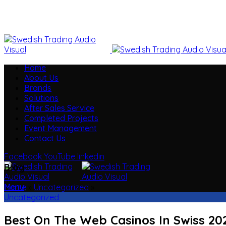
Home
About Us
Brands
Solutions
After Sales Service
Completed Projects
Event Management
Contact Us
Facebook
YouTube
linkedin
Blog
Menu
Home
»
Uncategorized
»
Uncategorized
Best On The Web Casinos In Swiss 202