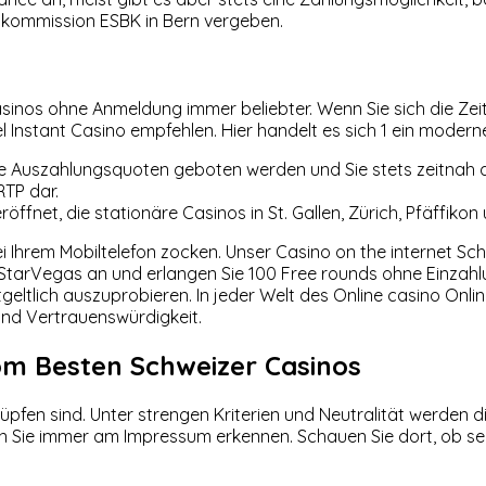
enkommission ESBK in Bern vergeben.
sinos ohne Anmeldung immer beliebter. Wenn Sie sich die Zei
l Instant Casino empfehlen. Hier handelt es sich 1 ein mode
ire Auszahlungsquoten geboten werden und Sie stets zeitnah
RTP dar.
ffnet, die stationäre Casinos in St. Gallen, Zürich, Pfäffiko
i Ihrem Mobiltelefon zocken. Unser Casino on the internet Sch
i StarVegas an und erlangen Sie 100 Free rounds ohne Einzahlu
geltlich auszuprobieren. In jeder Welt des Online casino Online
und Vertrauenswürdigkeit.
oom Besten Schweizer Casinos
üpfen sind. Unter strengen Kriterien und Neutralität werden 
en Sie immer am Impressum erkennen. Schauen Sie dort, ob ser