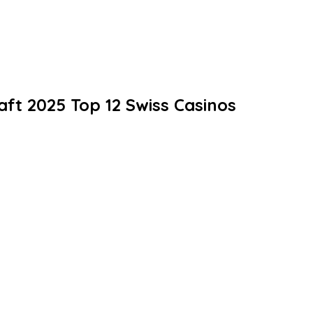
ft 2025 Top 12 Swiss Casinos