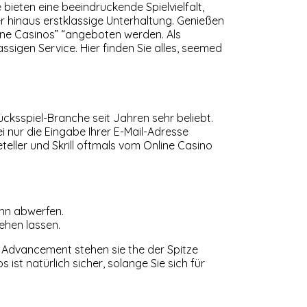
ieten eine beeindruckende Spielvielfalt,
er hinaus erstklassige Unterhaltung. Genießen
line Casinos” “angeboten werden. Als
ssigen Service. Hier finden Sie alles, seemed
ücksspiel-Branche seit Jahren sehr beliebt.
i nur die Eingabe Ihrer E-Mail-Adresse
eller und Skrill oftmals vom Online Casino
inn abwerfen.
ehen lassen.
d Advancement stehen sie the der Spitze
ist natürlich sicher, solange Sie sich für