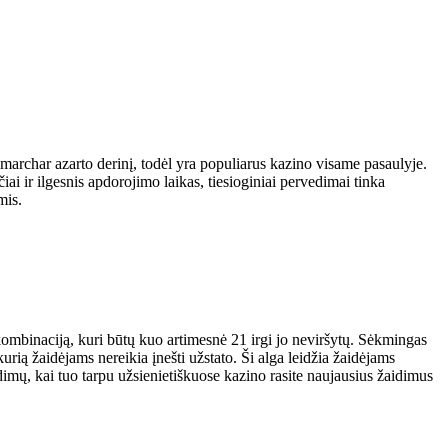
 marchar azarto derinį, todėl yra populiarus kazino visame pasaulyje.
iai ir ilgesnis apdorojimo laikas, tiesioginiai pervedimai tinka
mis.
kombinaciją, kuri būtų kuo artimesnė 21 irgi jo neviršytų. Sėkmingas
ą žaidėjams nereikia įnešti užstato. Ši alga leidžia žaidėjams
idimų, kai tuo tarpu užsienietiškuose kazino rasite naujausius žaidimus