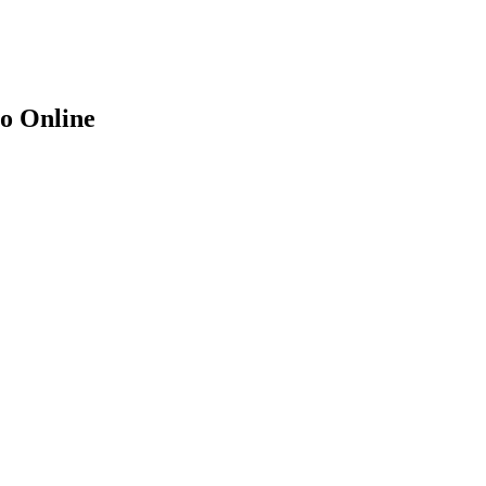
no Online