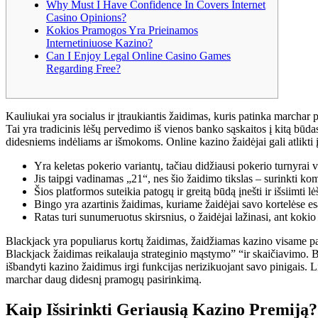
Why Must I Have Confidence In Covers Internet
Casino Opinions?
Kokios Pramogos Yra Prieinamos
Internetiniuose Kazino?
Can I Enjoy Legal Online Casino Games
Regarding Free?
Kauliukai yra socialus ir įtraukiantis žaidimas, kuris patinka marchar
Tai yra tradicinis lėšų pervedimo iš vienos banko sąskaitos į kitą būdas
didesniems indėliams ar išmokoms. Online kazino žaidėjai gali atlikti
Yra keletas pokerio variantų, tačiau didžiausi pokerio turnyrai
Jis taipgi vadinamas „21“, nes šio žaidimo tikslas – surinkti ko
Šios platformos suteikia patogų ir greitą būdą įnešti ir išsiimti
Bingo yra azartinis žaidimas, kuriame žaidėjai savo kortelėse es
Ratas turi sunumeruotus skirsnius, o žaidėjai lažinasi, ant koki
Blackjack yra populiarus kortų žaidimas, žaidžiamas kazino visame pas
Blackjack žaidimas reikalauja strateginio mąstymo” “ir skaičiavimo. 
išbandyti kazino žaidimus irgi funkcijas nerizikuojant savo pinigais. L
marchar daug didesnį pramogų pasirinkimą.
Kaip Išsirinkti Geriausią Kazino Premiją?