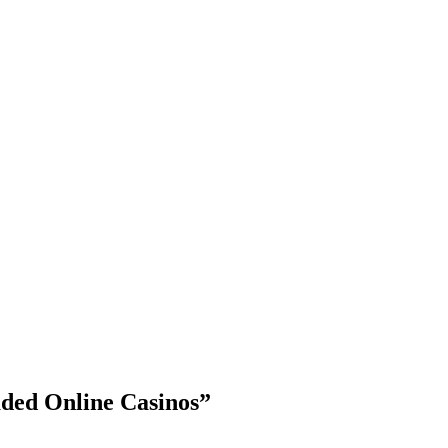
aded Online Casinos”