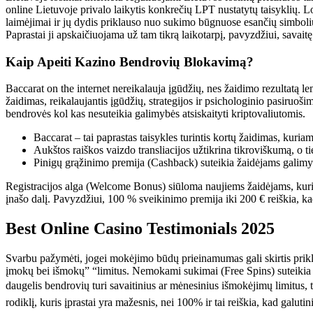
online Lietuvoje privalo laikytis konkrečių LPT nustatytų taisyklių. Lo
laimėjimai ir jų dydis priklauso nuo sukimo būgnuose esančių simboli
Paprastai ji apskaičiuojama už tam tikrą laikotarpį, pavyzdžiui, savaitę
Kaip Apeiti Kazino Bendrovių Blokavimą?
Baccarat on the internet nereikalauja įgūdžių, nes žaidimo rezultatą le
žaidimas, reikalaujantis įgūdžių, strategijos ir psichologinio pasiruo
bendrovės kol kas nesuteikia galimybės atsiskaityti kriptovaliutomis.
Baccarat – tai paprastas taisykles turintis kortų žaidimas, kuriame
Aukštos raiškos vaizdo transliacijos užtikrina tikroviškumą, o tie
Pinigų grąžinimo premija (Cashback) suteikia žaidėjams galimyb
Registracijos alga (Welcome Bonus) siūloma naujiems žaidėjams, kurie 
įnašo dalį. Pavyzdžiui, 100 % sveikinimo premija iki 200 € reiškia, ka
Best Online Casino Testimonials 2025
Svarbu pažymėti, jogei mokėjimo būdų prieinamumas gali skirtis prikl
įmokų bei išmokų” “limitus. Nemokami sukimai (Free Spins) suteikia ž
daugelis bendrovių turi savaitinius ar mėnesinius išmokėjimų limitus, to
rodiklį, kuris įprastai yra mažesnis, nei 100% ir tai reiškia, kad galutin