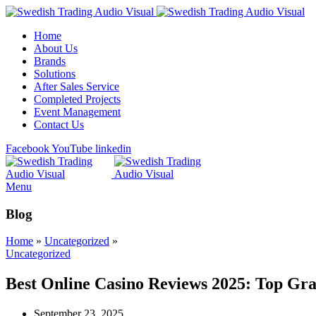
Home
About Us
Brands
Solutions
After Sales Service
Completed Projects
Event Management
Contact Us
Facebook
YouTube
linkedin
Menu
Blog
Home
»
Uncategorized
»
Uncategorized
Best Online Casino Reviews 2025: Top Gr
September 23, 2025