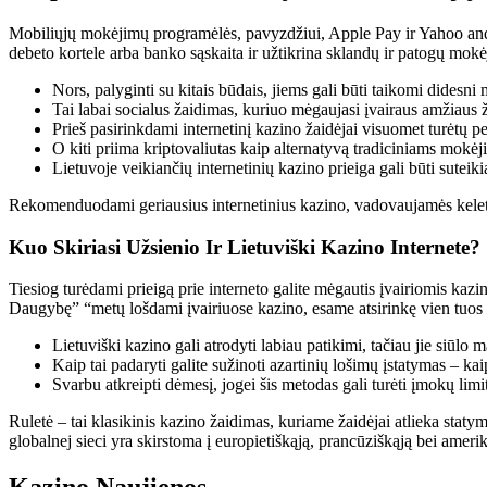
Mobiliųjų mokėjimų programėlės, pavyzdžiui, Apple Pay ir Yahoo and g
debeto kortele arba banko sąskaita ir užtikrina sklandų ir patogų mo
Nors, palyginti su kitais būdais, jiems gali būti taikomi didesn
Tai labai socialus žaidimas, kuriuo mėgaujasi įvairaus amžiaus ž
Prieš pasirinkdami internetinį kazino žaidėjai visuomet turėtų pe
O kiti priima kriptovaliutas kaip alternatyvą tradiciniams mok
Lietuvoje veikiančių internetinių kazino prieiga gali būti sutei
Rekomenduodami geriausius internetinius kazino, vadovaujamės keletu 
Kuo Skiriasi Užsienio Ir Lietuviški Kazino Internete?
Tiesiog turėdami prieigą prie interneto galite mėgautis įvairiomis kaz
Daugybę” “metų lošdami įvairiuose kazino, esame atsirinkę vien tuos 
Lietuviški kazino gali atrodyti labiau patikimi, tačiau jie siūl
Kaip tai padaryti galite sužinoti azartinių lošimų įstatymas – kai
Svarbu atkreipti dėmesį, jogei šis metodas gali turėti įmokų limi
Ruletė – tai klasikinis kazino žaidimas, kuriame žaidėjai atlieka staty
globalnej sieci yra skirstoma į europietiškąją, prancūziškąją bei ameriki