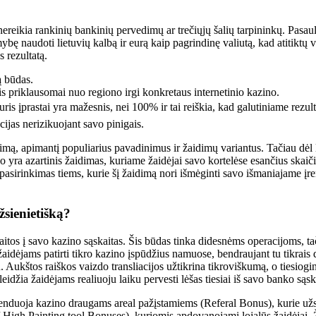
ikia rankinių bankinių pervedimų ar trečiųjų šalių tarpininkų. Pasaulinei
mybę naudoti lietuvių kalbą ir eurą kaip pagrindinę valiutą, kad atitiktų
 rezultatą.
ą būdas.
 priklausomai nuo regiono irgi konkretaus internetinio kazino.
uris įprastai yra mažesnis, nei 100% ir tai reiškia, kad galutiniame rezult
cijas nerizikuojant savo pinigais.
inkimą, apimantį populiarius pavadinimus ir žaidimų variantus. Tačiau dėl
yra azartinis žaidimas, kuriame žaidėjai savo kortelėse esančius skaičiu
pasirinkimas tiems, kurie šį žaidimą nori išmėginti savo išmaniajame įre
žsienietišką?
aitos į savo kazino sąskaitas. Šis būdas tinka didesnėms operacijoms, ta
aidėjams patirti tikro kazino įspūdžius namuose, bendraujant tu tikrais da
. Aukštos raiškos vaizdo transliacijos užtikrina tikroviškumą, o tiesiogini
idžia žaidėjams realiuoju laiku pervesti lėšas tiesiai iš savo banko sąsk
menduoja kazino draugams areal pažįstamiems (Referal Bonus), kurie užsi
nting tool Bonuses), kuriomis apdovanojami lojalūs žaidėjai. Žaidėja