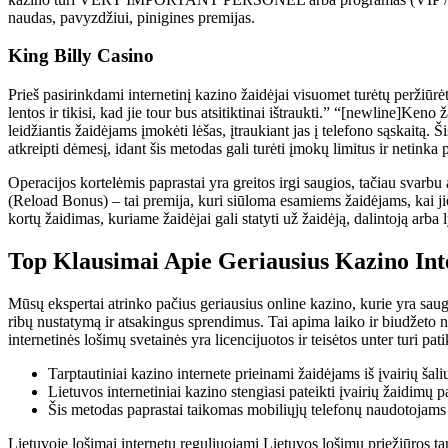
naudas, pavyzdžiui, pinigines premijas.
King Billy Casino
Prieš pasirinkdami internetinį kazino žaidėjai visuomet turėtų peržiūrė
lentos ir tikisi, kad jie tour bus atsitiktinai ištraukti.” “[newline]K
leidžiantis žaidėjams įmokėti lėšas, įtraukiant jas į telefono sąskaitą
atkreipti dėmesį, idant šis metodas gali turėti įmokų limitus ir netinka
Operacijos kortelėmis paprastai yra greitos irgi saugios, tačiau svarbu
(Reload Bonus) – tai premija, kuri siūloma esamiems žaidėjams, kai jie a
kortų žaidimas, kuriame žaidėjai gali statyti už žaidėją, dalintoją arba l
Top Klausimai Apie Geriausius Kazino Int
Mūsų ekspertai atrinko pačius geriausius online kazino, kurie yra saugūs
ribų nustatymą ir atsakingus sprendimus. Tai apima laiko ir biudžeto n
internetinės lošimų svetainės yra licencijuotos ir teisėtos unter turi pa
Tarptautiniai kazino internete prieinami žaidėjams iš įvairių šalių
Lietuvos internetiniai kazino stengiasi pateikti įvairių žaidimų
Šis metodas paprastai taikomas mobiliųjų telefonų naudotojams i
Lietuvoje lošimai internetu reguliuojami Lietuvos lošimų priežiūros t