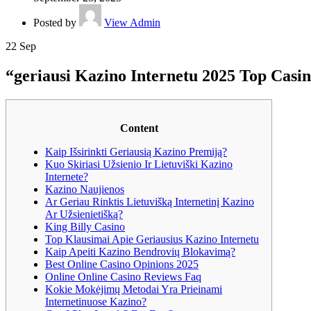
Posted by
View Admin
22
Sep
“geriausi Kazino Internetu 2025 Top Casi
Content
Kaip Išsirinkti Geriausią Kazino Premiją?
Kuo Skiriasi Užsienio Ir Lietuviški Kazino
Internete?
Kazino Naujienos
Ar Geriau Rinktis Lietuvišką Internetinį Kazino
Ar Užsienietišką?
King Billy Casino
Top Klausimai Apie Geriausius Kazino Internetu
Kaip Apeiti Kazino Bendrovių Blokavimą?
Best Online Casino Opinions 2025
Online Online Casino Reviews Faq
Kokie Mokėjimų Metodai Yra Prieinami
Internetinuose Kazino?