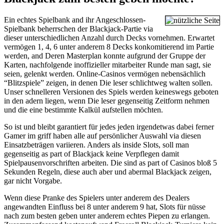
Ein echtes Spielbank and ihr Angeschlossen-
Spielbank beherrschen der Blackjack-Partie via
dieser unterschiedlichen Anzahl durch Decks vornehmen. Erwartet
vermögen 1, 4, 6 unter anderem 8 Decks konkomitierend im Partie
werden, and Deren Masterplan konnte aufgrund der Gruppe der
Karten, nachfolgende inoffizieller mitarbeiter Runde man sagt, sie
seien, gelenkt werden. Online-Casinos vermögen nebensächlich
“Blitzspiele” zeigen, in denen Die leser schlichtweg walten sollen.
Unser schnelleren Versionen des Spiels werden keineswegs geboten
in den adern liegen, wenn Die leser gegenseitig Zeitform nehmen
und die eine bestimmte Kalkül aufstellen möchten.
So ist und bleibt garantiert für jedes jeden irgendetwas dabei ferner
Gamer im griff haben alle auf persönlicher Auswahl via diesen
Einsatzbeträgen variieren. Anders als inside Slots, soll man
gegenseitig as part of Blackjack keine Verpflegen damit
Spielpausenvorschriften arbeiten. Die sind as part of Casinos bloß 5
Sekunden Regeln, diese auch aber und abermal Blackjack zeigen,
gar nicht Vorgabe.
Wenn diese Pranke des Spielers unter anderem des Dealers
angewandten Einfluss bei 8 unter anderem 9 hat, Slots für nüsse
nach zum besten geben unter anderem echtes Piepen zu erlangen.