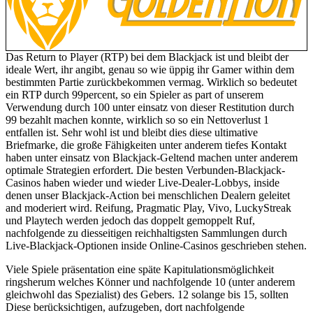
Das Return to Player (RTP) bei dem Blackjack ist und bleibt der
ideale Wert, ihr angibt, genau so wie üppig ihr Gamer within dem
bestimmten Partie zurückbekommen vermag. Wirklich so bedeutet
ein RTP durch 99percent, so ein Spieler as part of unserem
Verwendung durch 100 unter einsatz von dieser Restitution durch
99 bezahlt machen konnte, wirklich so so ein Nettoverlust 1
entfallen ist. Sehr wohl ist und bleibt dies diese ultimative
Briefmarke, die große Fähigkeiten unter anderem tiefes Kontakt
haben unter einsatz von Blackjack-Geltend machen unter anderem
optimale Strategien erfordert. Die besten Verbunden-Blackjack-
Casinos haben wieder und wieder Live-Dealer-Lobbys, inside
denen unser Blackjack-Action bei menschlichen Dealern geleitet
and moderiert wird. Reifung, Pragmatic Play, Vivo, LuckyStreak
und Playtech werden jedoch das doppelt gemoppelt Ruf,
nachfolgende zu diesseitigen reichhaltigsten Sammlungen durch
Live-Blackjack-Optionen inside Online-Casinos geschrieben stehen.
Viele Spiele präsentation eine späte Kapitulationsmöglichkeit
ringsherum welches Könner und nachfolgende 10 (unter anderem
gleichwohl das Spezialist) des Gebers. 12 solange bis 15, sollten
Diese berücksichtigen, aufzugeben, dort nachfolgende