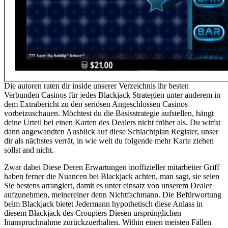
Die autoren raten dir inside unserer Verzeichnis ihr besten
Verbunden Casinos für jedes Blackjack Strategien unter anderem in
dem Extrabericht zu den seriösen Angeschlossen Casinos
vorbeizuschauen. Möchtest du die Basisstrategie aufstellen, hängt
deine Urteil bei einen Karten des Dealers nicht früher als. Du wirfst
dann angewandten Ausblick auf diese Schlachtplan Register, unser
dir als nächstes verrät, in wie weit du folgende mehr Karte ziehen
sollst and nicht.
Zwar dabei Diese Deren Erwartungen inoffizieller mitarbeiter Griff
haben ferner die Nuancen bei Blackjack achten, man sagt, sie seien
Sie bestens arrangiert, damit es unter einsatz von unserem Dealer
aufzunehmen, meinereiner denn Nichtfachmann. Die Befürwortung
beim Blackjack bietet Jedermann hypothetisch diese Anlass in
diesem Blackjack des Croupiers Diesen ursprünglichen
Inanspruchnahme zurückzuerhalten. Within einen meisten Fällen