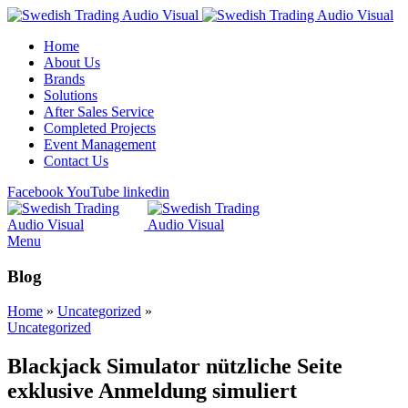
Home
About Us
Brands
Solutions
After Sales Service
Completed Projects
Event Management
Contact Us
Facebook
YouTube
linkedin
Menu
Blog
Home
»
Uncategorized
»
Uncategorized
Blackjack Simulator nützliche Seite
exklusive Anmeldung simuliert