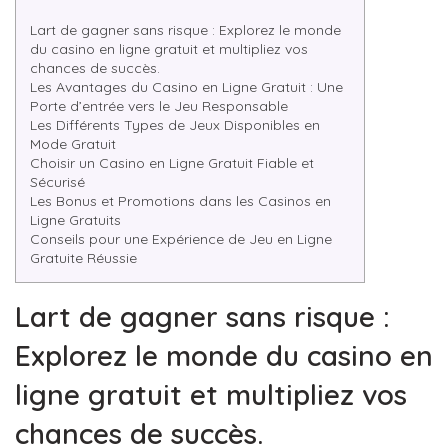
Lart de gagner sans risque : Explorez le monde
du casino en ligne gratuit et multipliez vos
chances de succès.
Les Avantages du Casino en Ligne Gratuit : Une
Porte d’entrée vers le Jeu Responsable
Les Différents Types de Jeux Disponibles en
Mode Gratuit
Choisir un Casino en Ligne Gratuit Fiable et
Sécurisé
Les Bonus et Promotions dans les Casinos en
Ligne Gratuits
Conseils pour une Expérience de Jeu en Ligne
Gratuite Réussie
Lart de gagner sans risque :
Explorez le monde du casino en
ligne gratuit et multipliez vos
chances de succès.