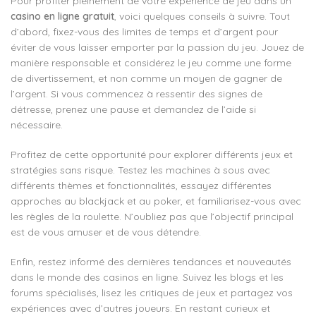
Pour profiter pleinement de votre expérience de jeu dans un
casino en ligne gratuit
, voici quelques conseils à suivre. Tout
d’abord, fixez-vous des limites de temps et d’argent pour
éviter de vous laisser emporter par la passion du jeu. Jouez de
manière responsable et considérez le jeu comme une forme
de divertissement, et non comme un moyen de gagner de
l’argent. Si vous commencez à ressentir des signes de
détresse, prenez une pause et demandez de l’aide si
nécessaire.
Profitez de cette opportunité pour explorer différents jeux et
stratégies sans risque. Testez les machines à sous avec
différents thèmes et fonctionnalités, essayez différentes
approches au blackjack et au poker, et familiarisez-vous avec
les règles de la roulette. N’oubliez pas que l’objectif principal
est de vous amuser et de vous détendre.
Enfin, restez informé des dernières tendances et nouveautés
dans le monde des casinos en ligne. Suivez les blogs et les
forums spécialisés, lisez les critiques de jeux et partagez vos
expériences avec d’autres joueurs. En restant curieux et