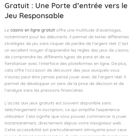
Gratuit : Une Porte d’entrée vers le
Jeu Responsable
Le
casino en ligne gratuit
offre une multitude d’avantages,
notamment pour les débutants. Il permet de tester différentes
stratégies de jeu sans risquer de perdre de l’argent réel. C’est
un excellent moyen d’apprendre les règles des jeux de casino,
de comprendre les différents types de paris et de se
familiariser avec l’interface des plateformes en ligne. De plus,
cela offre l’occasion de découvrir des jeux auxquels vous
n’auriez peut-être jamais pensé jouer avec de l’argent réel. Il
permet de développer un sens de la prise de décision et de
l’analyse sans les pressions financières.
L’accès aux jeux gratuits est souvent disponible sans
téléchargement ni inscription, ce qui simplifie l’expérience
utilisateur. Cela signifie que vous pouvez commencer à jouer
instantanément, directement depuis votre navigateur web.
Cette accessibilité est particulièrement attrayante pour ceux