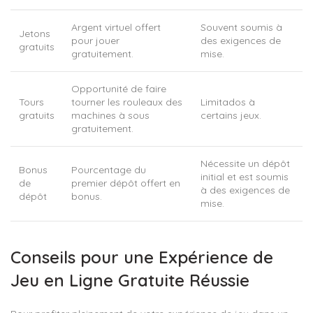
Argent virtuel offert
Souvent soumis à
Jetons
pour jouer
des exigences de
gratuits
gratuitement.
mise.
Opportunité de faire
Tours
tourner les rouleaux des
Limitados à
gratuits
machines à sous
certains jeux.
gratuitement.
Nécessite un dépôt
Bonus
Pourcentage du
initial et est soumis
de
premier dépôt offert en
à des exigences de
dépôt
bonus.
mise.
Conseils pour une Expérience de
Jeu en Ligne Gratuite Réussie