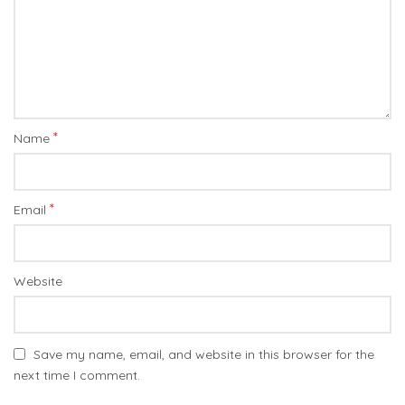
*
Name
*
Email
Website
Save my name, email, and website in this browser for the
next time I comment.