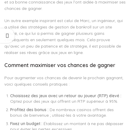
et sa bonne connaissance des jeux l’ont aidée à maximiser ses
chances de gagner.
Un autre exemple inspirant est celui de Marc, un ingénieur, qui
a utilisé des stratégies de gestion de bankroll sur un site
réputé, ce qui lui a permis de gagner plusieurs gains
conséquents en seulement quelques mois. Cela prouve
qu’avec un peu de patience et de stratégie, il est possible de
réaliser ses rêves grâce aux jeux en ligne.
Comment maximiser vos chances de gagner
Pour augmenter vos chances de devenir le prochain gagnant,
voici quelques conseils pratiques :
Choisissez des jeux avec un retour au joueur (RTP) élevé :
Optez pour des jeux qui offrent un RTP supérieur à 95%.
Profitez des bonus :
De nombreux casinos offrent des
bonus de bienvenue ; utilisez-les à votre avantage.
Fixez un budget :
Établissez un montant à ne pas dépasser
pour éviter les pertes excessives.