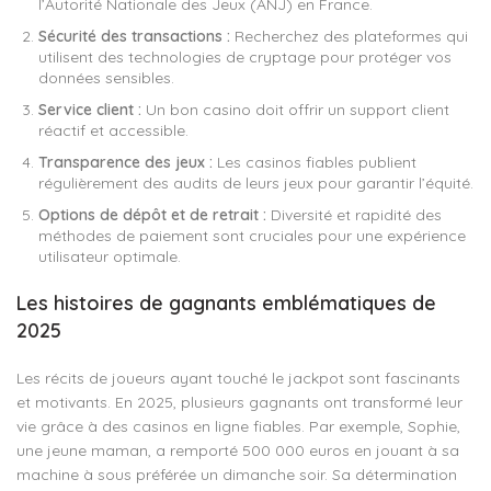
l’Autorité Nationale des Jeux (ANJ) en France.
Sécurité des transactions :
Recherchez des plateformes qui
utilisent des technologies de cryptage pour protéger vos
données sensibles.
Service client :
Un bon casino doit offrir un support client
réactif et accessible.
Transparence des jeux :
Les casinos fiables publient
régulièrement des audits de leurs jeux pour garantir l’équité.
Options de dépôt et de retrait :
Diversité et rapidité des
méthodes de paiement sont cruciales pour une expérience
utilisateur optimale.
Les histoires de gagnants emblématiques de
2025
Les récits de joueurs ayant touché le jackpot sont fascinants
et motivants. En 2025, plusieurs gagnants ont transformé leur
vie grâce à des casinos en ligne fiables. Par exemple, Sophie,
une jeune maman, a remporté 500 000 euros en jouant à sa
machine à sous préférée un dimanche soir. Sa détermination