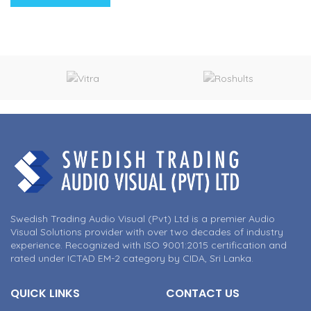
Swedish Trading Audio Visual (Pvt) Ltd is a premier Audio
Visual Solutions provider with over two decades of industry
experience. Recognized with ISO 9001:2015 certification and
rated under ICTAD EM-2 category by CIDA, Sri Lanka.
QUICK LINKS
CONTACT US