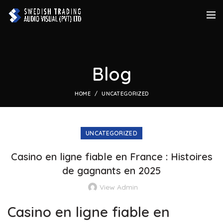
Blog
HOME
UNCATEGORIZED
UNCATEGORIZED
Casino en ligne fiable en France : Histoires
de gagnants en 2025
View Admin
Casino en ligne fiable en