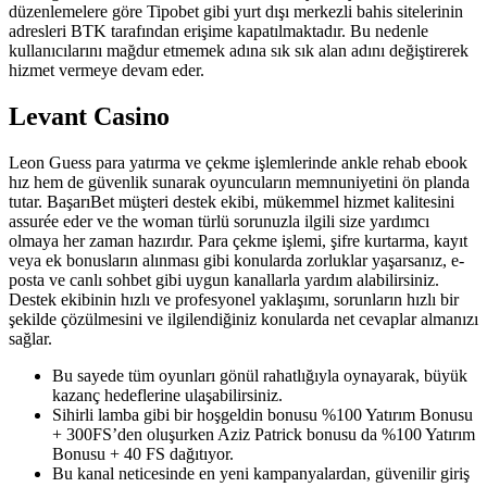
düzenlemelere göre Tipobet gibi yurt dışı merkezli bahis sitelerinin
adresleri BTK tarafından erişime kapatılmaktadır. Bu nedenle
kullanıcılarını mağdur etmemek adına sık sık alan adını değiştirerek
hizmet vermeye devam eder.
Levant Casino
Leon Guess para yatırma ve çekme işlemlerinde ankle rehab ebook
hız hem de güvenlik sunarak oyuncuların memnuniyetini ön planda
tutar. BaşarıBet müşteri destek ekibi, mükemmel hizmet kalitesini
assurée eder ve the woman türlü sorunuzla ilgili size yardımcı
olmaya her zaman hazırdır. Para çekme işlemi, şifre kurtarma, kayıt
veya ek bonusların alınması gibi konularda zorluklar yaşarsanız, e-
posta ve canlı sohbet gibi uygun kanallarla yardım alabilirsiniz.
Destek ekibinin hızlı ve profesyonel yaklaşımı, sorunların hızlı bir
şekilde çözülmesini ve ilgilendiğiniz konularda net cevaplar almanızı
sağlar.
Bu sayede tüm oyunları gönül rahatlığıyla oynayarak, büyük
kazanç hedeflerine ulaşabilirsiniz.
Sihirli lamba gibi bir hoşgeldin bonusu %100 Yatırım Bonusu
+ 300FS’den oluşurken Aziz Patrick bonusu da %100 Yatırım
Bonusu + 40 FS dağıtıyor.
Bu kanal neticesinde en yeni kampanyalardan, güvenilir giriş