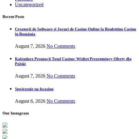
Uncategorized
Recent Posts
Creatorii de Software și Jocuri de Casino Online la Roulettino Casino
în România
August 7, 2026
No Comments
Kalendarz Promocji Total Casino: Widżet Prezentujący Oferty dla
Polski
August 7, 2026
No Comments
Spojrzenie na fscasino
August 6, 2026
No Comments
Our Instagram