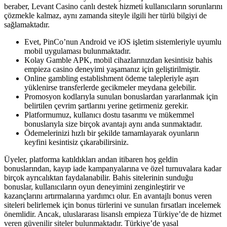
beraber, Levant Casino canlı destek hizmeti kullanıcıların sorunlarını
çözmekle kalmaz, aynı zamanda siteyle ilgili her türlü bilgiyi de
sağlamaktadır.
Evet, PinCo’nun Android ve iOS işletim sistemleriyle uyumlu
mobil uygulaması bulunmaktadır.
Kolay Gamble APK, mobil cihazlarınızdan kesintisiz bahis
empieza casino deneyimi yaşamanız için geliştirilmiştir.
Online gambling establishment ödeme talepleriyle aşırı
yüklenirse transferlerde gecikmeler meydana gelebilir.
Promosyon kodlarıyla sunulan bonuslardan yararlanmak için
belirtilen çevrim şartlarını yerine getirmeniz gerekir.
Platformumuz, kullanıcı dostu tasarımı ve mükemmel
bonuslarıyla size birçok avantajı aynı anda sunmaktadır.
Ödemelerinizi hızlı bir şekilde tamamlayarak oyunların
keyfini kesintisiz çıkarabilirsiniz.
Üyeler, platforma katıldıkları andan itibaren hoş geldin
bonuslarından, kayıp iade kampanyalarına ve özel turnuvalara kadar
birçok ayrıcalıktan faydalanabilir. Bahis sitelerinin sunduğu
bonuslar, kullanıcıların oyun deneyimini zenginleştirir ve
kazançlarını artırmalarına yardımcı olur. En avantajlı bonus veren
siteleri belirlemek için bonus türlerini ve sunulan fırsatları incelemek
önemlidir. Ancak, uluslararası lisanslı empieza Türkiye’de de hizmet
veren güvenilir siteler bulunmaktadır. Türkiye’de yasal