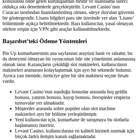
konusunda önde gelen kuruluşlardan biridir ve lisanslama süreci
oldukça sıkı denetimlerle gerçekleştirilir. Levant Casino’nun
Curacao tarafından lisanslandırılmış olması, siteye duyulan güvenin
bir göstergesidir. Lisans bilgileri para site üzerinde yer alan ‘Lisans’
bölümünde açıkça belirtilmektedir. Bazı kullanıcılar, yasal olmayan
sitelere erişim için VPN gibi araçlar kullanabilmektedir.
Başarıbet’teki Ödeme Yöntemleri
Pin Up kumarhanesinin ana sayfasının arayüzü basit ve rahattır, bu
da deneyimi olmayan bir oyuncunun bile site yönetimini anlamasına
olanak tanır. Kazançların çekildiği slot makineleri, kullanıcıların
makineleri aramasını kolaylaştırmak için ayrı bir sekmede bulunur.
Ayrıca yan menüde, üreticiye göre bir slot makinesi seçme fırsatı
vardır.
Levant Casino’nun sunduğu bonuslar arasında hoş geldin
bonusu, yatırım bonusu, kayıp bonusu, freespinler empieza
turnuvalar yer almaktadır.
Müşteriler arasında sobre popüler olan slot machine
makineleri ayrı bir bölüme yerleştirilmiştir.
Yeni kullanıcılar için, kumarhane ile tanışmaya bu slotlarla
başlamanızı öneririz.
Levant Casino, kullanıcılarına en kaliteli hizmeti sunmak için
birçok farklı iletişim kanalı sağlamaktadır.