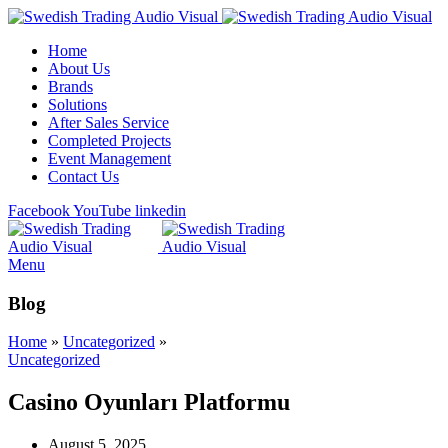
Home
About Us
Brands
Solutions
After Sales Service
Completed Projects
Event Management
Contact Us
Facebook
YouTube
linkedin
Menu
Blog
Home
»
Uncategorized
»
Uncategorized
Casino Oyunları Platformu
August 5, 2025