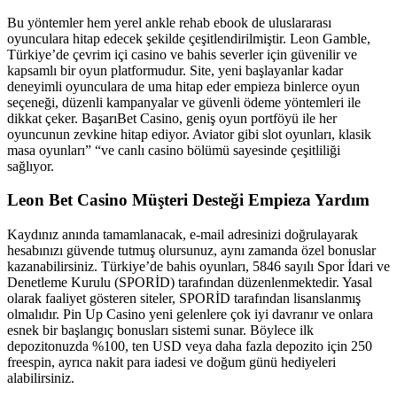
Bu yöntemler hem yerel ankle rehab ebook de uluslararası
oyunculara hitap edecek şekilde çeşitlendirilmiştir. Leon Gamble,
Türkiye’de çevrim içi casino ve bahis severler için güvenilir ve
kapsamlı bir oyun platformudur. Site, yeni başlayanlar kadar
deneyimli oyunculara de uma hitap eder empieza binlerce oyun
seçeneği, düzenli kampanyalar ve güvenli ödeme yöntemleri ile
dikkat çeker. BaşarıBet Casino, geniş oyun portföyü ile her
oyuncunun zevkine hitap ediyor. Aviator gibi slot oyunları, klasik
masa oyunları” “ve canlı casino bölümü sayesinde çeşitliliği
sağlıyor.
Leon Bet Casino Müşteri Desteği Empieza Yardım
Kaydınız anında tamamlanacak, e-mail adresinizi doğrulayarak
hesabınızı güvende tutmuş olursunuz, aynı zamanda özel bonuslar
kazanabilirsiniz. Türkiye’de bahis oyunları, 5846 sayılı Spor İdari ve
Denetleme Kurulu (SPORİD) tarafından düzenlenmektedir. Yasal
olarak faaliyet gösteren siteler, SPORİD tarafından lisanslanmış
olmalıdır. Pin Up Casino yeni gelenlere çok iyi davranır ve onlara
esnek bir başlangıç bonusları sistemi sunar. Böylece ilk
depozitonuzda %100, ten USD veya daha fazla depozito için 250
freespin, ayrıca nakit para iadesi ve doğum günü hediyeleri
alabilirsiniz.