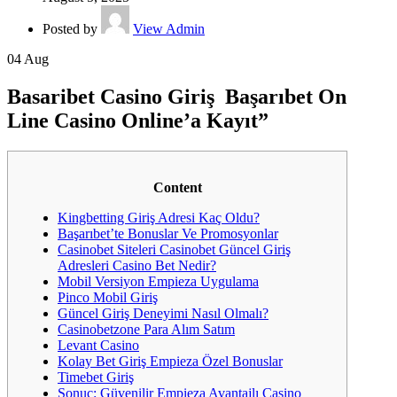
Posted by
View Admin
04
Aug
Basaribet Casino Giriş ️ Başarıbet On
Line Casino Online’a Kayıt”
Content
Kingbetting Giriş Adresi Kaç Oldu?
Başarıbet’te Bonuslar Ve Promosyonlar
Casinobet Siteleri Casinobet Güncel Giriş
Adresleri Casino Bet Nedir?
Mobil Versiyon Empieza Uygulama
Pinco Mobil Giriş
Güncel Giriş Deneyimi Nasıl Olmalı?
Casinobetzone Para Alım Satım
Levant Casino
Kolay Bet Giriş Empieza Özel Bonuslar
Timebet Giriş
Sonuç: Güvenilir Empieza Avantajlı Casino