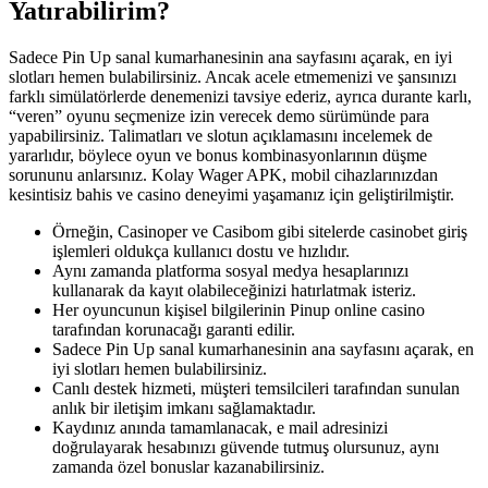
Yatırabilirim?
Sadece Pin Up sanal kumarhanesinin ana sayfasını açarak, en iyi
slotları hemen bulabilirsiniz. Ancak acele etmemenizi ve şansınızı
farklı simülatörlerde denemenizi tavsiye ederiz, ayrıca durante karlı,
“veren” oyunu seçmenize izin verecek demo sürümünde para
yapabilirsiniz. Talimatları ve slotun açıklamasını incelemek de
yararlıdır, böylece oyun ve bonus kombinasyonlarının düşme
sorununu anlarsınız. Kolay Wager APK, mobil cihazlarınızdan
kesintisiz bahis ve casino deneyimi yaşamanız için geliştirilmiştir.
Örneğin, Casinoper ve Casibom gibi sitelerde casinobet giriş
işlemleri oldukça kullanıcı dostu ve hızlıdır.
Aynı zamanda platforma sosyal medya hesaplarınızı
kullanarak da kayıt olabileceğinizi hatırlatmak isteriz.
Her oyuncunun kişisel bilgilerinin Pinup online casino
tarafından korunacağı garanti edilir.
Sadece Pin Up sanal kumarhanesinin ana sayfasını açarak, en
iyi slotları hemen bulabilirsiniz.
Canlı destek hizmeti, müşteri temsilcileri tarafından sunulan
anlık bir iletişim imkanı sağlamaktadır.
Kaydınız anında tamamlanacak, e mail adresinizi
doğrulayarak hesabınızı güvende tutmuş olursunuz, aynı
zamanda özel bonuslar kazanabilirsiniz.