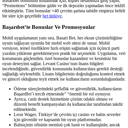
Basaribet bonusunu kullanmak için, kişisel hesabınıza giriş yapın,
“Promotions” bölümüne gidin ve ilk depozito yapmadan önce teklifi
etkinleştirin. Tüm bonuslar ×40 çevrim şartına tabidir empieza belirli
bir süre için geçerlidir
bet türkiye
.
Başarıbet’te Bonuslar Ve Promosyonlar
Mobil uygulamanın yanı sıra, Basari Bet, her ekran çözünürlüğüne
uyum sağlayan uyumlu bir mobil web sitesi de sunar. Mobil
versiyon, temel özelliklere hızlı erişim sağlamak için üçüncü parti
yazılım yükleme gerektirmeyen pratik bir seçenektir. Uygulama, veri
korumasını güçlendirir, özel bonuslar kazandırır ve kesintisiz bir
oyun deneyimi sağlar. Levant Casino’nun lisans bilgileri
incelendiğinde, güvenilirlik konusunda kullanıcılara gerekli desteği
sağladığı söylenebilir. Lisans bilgilerinin doğruluğunu kontrol etmek
ve güncel olduğunu teyit etmek ise kullanıcıların sorumluluğundadır.
Ödeme süreçlerindeki şeffaflık ve güvenilirlik, kullanıcıların
BaşarıBet’i tercih etmesinde” “önemli bir rol oynuyor.
Ayrıca, canlı destek hizmetinin çözüm odaklı olması ve
düzenli benefit kampanyaları da kullanıcılar tarafından takdir
edilmektedir.
Leon Wager, Türkiye’de çevrim içi casino ve bahis severler
için güvenilir ve kapsamlı bir oyun platformudur.
Bahisçinin ofisinin menüsü çok basit ve kullanışlıdır, ancak