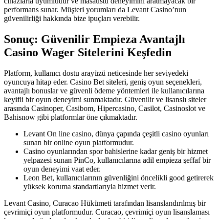
cihazlarla uyumludur ve masaüstü deneyimini aratmayacak bir
performans sunar. Müşteri yorumları da Levant Casino’nun
güvenilirliği hakkında bize ipuçları verebilir.
Sonuç: Güvenilir Empieza Avantajlı
Casino Wager Sitelerini Keşfedin
Platform, kullanıcı dostu arayüzü neticesinde her seviyedeki
oyuncuya hitap eder. Casino Bet siteleri, geniş oyun seçenekleri,
avantajlı bonuslar ve güvenli ödeme yöntemleri ile kullanıcılarına
keyifli bir oyun deneyimi sunmaktadır. Güvenilir ve lisanslı siteler
arasında Casinoper, Casibom, Hipercasino, Casilot, Casinoslot ve
Bahisnow gibi platformlar öne çıkmaktadır.
Levant On line casino, dünya çapında çeşitli casino oyunları
sunan bir online oyun platformudur.
Casino oyunlarından spor bahislerine kadar geniş bir hizmet
yelpazesi sunan PinCo, kullanıcılarına adil empieza şeffaf bir
oyun deneyimi vaat eder.
Leon Bet, kullanıcılarının güvenliğini öncelikli good getirerek
yüksek koruma standartlarıyla hizmet verir.
Levant Casino, Curacao Hükümeti tarafından lisanslandırılmış bir
çevrimiçi oyun platformudur. Curacao, çevrimiçi oyun lisanslaması