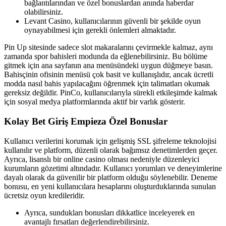
bağlantılarından ve özel bonuslardan anında haberdar
olabilirsiniz.
Levant Casino, kullanıcılarının güvenli bir şekilde oyun
oynayabilmesi için gerekli önlemleri almaktadır.
Pin Up sitesinde sadece slot makaralarını çevirmekle kalmaz, aynı
zamanda spor bahisleri modunda da eğlenebilirsiniz. Bu bölüme
gitmek için ana sayfanın ana menüsündeki uygun düğmeye basın.
Bahisçinin ofisinin menüsü çok basit ve kullanışlıdır, ancak ücretli
modda nasıl bahis yapılacağını öğrenmek için talimatları okumak
gereksiz değildir. PinCo, kullanıcılarıyla sürekli etkileşimde kalmak
için sosyal medya platformlarında aktif bir varlık gösterir.
Kolay Bet Giriş Empieza Özel Bonuslar
Kullanıcı verilerini korumak için gelişmiş SSL şifreleme teknolojisi
kullanılır ve platform, düzenli olarak bağımsız denetimlerden geçer.
Ayrıca, lisanslı bir online casino olması nedeniyle düzenleyici
kurumların gözetimi altındadır. Kullanıcı yorumları ve deneyimlerine
dayalı olarak da güvenilir bir platform olduğu söylenebilir. Deneme
bonusu, en yeni kullanıcılara hesaplarını oluşturduklarında sunulan
ücretsiz oyun kredileridir.
Ayrıca, sundukları bonusları dikkatlice inceleyerek en
avantajlı fırsatları değerlendirebilirsiniz.