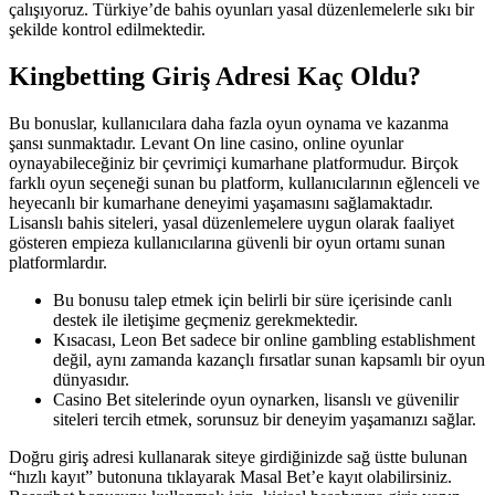
çalışıyoruz. Türkiye’de bahis oyunları yasal düzenlemelerle sıkı bir
şekilde kontrol edilmektedir.
Kingbetting Giriş Adresi Kaç Oldu?
Bu bonuslar, kullanıcılara daha fazla oyun oynama ve kazanma
şansı sunmaktadır. Levant On line casino, online oyunlar
oynayabileceğiniz bir çevrimiçi kumarhane platformudur. Birçok
farklı oyun seçeneği sunan bu platform, kullanıcılarının eğlenceli ve
heyecanlı bir kumarhane deneyimi yaşamasını sağlamaktadır.
Lisanslı bahis siteleri, yasal düzenlemelere uygun olarak faaliyet
gösteren empieza kullanıcılarına güvenli bir oyun ortamı sunan
platformlardır.
Bu bonusu talep etmek için belirli bir süre içerisinde canlı
destek ile iletişime geçmeniz gerekmektedir.
Kısacası, Leon Bet sadece bir online gambling establishment
değil, aynı zamanda kazançlı fırsatlar sunan kapsamlı bir oyun
dünyasıdır.
Casino Bet sitelerinde oyun oynarken, lisanslı ve güvenilir
siteleri tercih etmek, sorunsuz bir deneyim yaşamanızı sağlar.
Doğru giriş adresi kullanarak siteye girdiğinizde sağ üstte bulunan
“hızlı kayıt” butonuna tıklayarak Masal Bet’e kayıt olabilirsiniz.