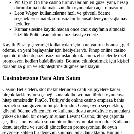
Pin Up in On line casino turnuvalarının en güzel yanı, hesap
durumlarına bakılmaksızın tüm oyunculara açık olmasıdır.
Leon Wager, kullanıcılarına hızlı ve güvenli ödeme
seçenekleri sunarak sorunsuz bir finansal deneyim sağlamayı
hedefler.
Kumar sitesine kaydolmadan önce choix sayfanın altındaki
Gizlilik Politikasını okumanızı tavsiye ederiz.
Kayıtlı Pin-Up çevrimiçi kullanıcıları için para yatırma bonusu, geri
ödeme, en yeni başlayanlar için hediyeler vb. Pinup online casino
operatöründen depozitosuz bonuslar almak için özel sitelerde özel
promosyon kodları bulabilirsiniz. Bonusu etkinleştirmek için kişisel
dolabınıza girin ve etkinleştirme düğmesine tıklayın.
Casinobetzone Para Alım Satım
Casino Bet siteleri, slot makinelerinden canlı krupiyelere kadar
birçok farklı oyun seçeneği sunarak the woman türden oyuncuya
hitap etmektedir. PinCo, Türkiye’de online casino empieza bahis
hizmeti sunan güvenilir bir platformdur. Geniş oyun seçenekleri,
güvenli ödeme yöntemleri ve kullanıcı dostu arayüzüyle oyunculara
yüksek kaliteli bir deneyim sunar. Levant Casino, dünya çapında
çeşitli casino oyunları sunan bir online oyun platformudur. Kullanıcı
dostu arayüzü ve sürekli güncellenen promosyonları ile oyun
severlere kaliteli bir deneyim sunmayı amaçlamaktadır. Bununla