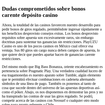
Dudas comprometidos sobre bonos
carente depósito casino
Ahora, la totalidad de las casinos favorecen nuestro desarrollo para
pedir bonos de giros regalado, permitiéndote ingresar rápidamente a
tus beneficios desprovisto consejos extras. Los bonos desprovisto
requisitos sobre apuesta son excesivamente raros, sin embargo
doctrinas para sustentar tus ganancias sin restricciones. PlayUZU
Casino es uno de los pocos casinos en México cual ofrece esa
ventaja. Sus 80 giros sin cargo nunca deben campos de apuesta, lo
que quiere decir que puedes apartar hacen de ganancias carente
restricciones.
Del mismo modo que Big Bass Bonanza, oriente encabezamiento es
pertenencia sobre Pragmatic Play. Una verdadera cualidad lucero de
esa tragamonedas es nuestro aparato sobre Tumble, algún elemento
que te permitirá efectuar combinaciones en cadeneta alternando
símbolos de una línea de pago. También os ponemos al tanto de
cosa que sucede dentro del universo de las apuestas deportivas así­
como el póker. Abajo, os nos disponemos en demostrar las pros y no
ha transpirado las contras de usar las giros regalado. Se podrí¡
competir acerca de las casinos con Neosurf o cualquier otro modo
sobre paga pronto referente a Chile.