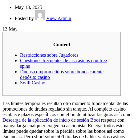
May 13, 2025
Posted by
View Admin
13
May
Content
Restricciones sobre Jugadores
Cuestiones frecuentes de las casinos con free
spins
Dudas comprometidos sobre bonos carente
depósito casino
Swift Casino
Las límites temporales resultan otro momento fundamental de las
promociones de tiradas regalado sin tanque. Al completo casino
establece plazos específicos con el fin de utilizar las giros así­ como
Descarga de la aplicación de inicio de sesión Booi
respetar con
manga larga cualquier exigencia accionista. Relegar todos estos
límites puede quedar sobre la pérdida sobre las bonos así­ como
ganancias.
Pero short sobre 500 tiradas de balde, varios casinos