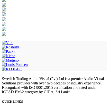
Swedish Trading Audio Visual (Pvt) Ltd is a premier Audio Visual
Solutions provider with over two decades of industry experience.
Recognized with ISO 9001:2015 certification and rated under
ICTAD EM-2 category by CIDA, Sri Lanka.
QUICK LINKS