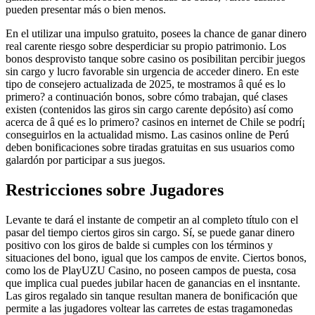
pueden presentar más o bien menos.
En el utilizar una impulso gratuito, posees la chance de ganar dinero
real carente riesgo sobre desperdiciar su propio patrimonio. Los
bonos desprovisto tanque sobre casino os posibilitan percibir juegos
sin cargo y lucro favorable sin urgencia de acceder dinero. En este
tipo de consejero actualizada de 2025, te mostramos â qué es lo
primero? a continuación bonos, sobre cómo trabajan, qué clases
existen (contenidos las giros sin cargo carente depósito) así­ como
acerca de â qué es lo primero? casinos en internet de Chile se podrí¡
conseguirlos en la actualidad mismo. Las casinos online de Perú
deben bonificaciones sobre tiradas gratuitas en sus usuarios como
galardón por participar a sus juegos.
Restricciones sobre Jugadores
Levante te dará el instante de competir an al completo título con el
pasar del tiempo ciertos giros sin cargo. Sí, se puede ganar dinero
positivo con los giros de balde si cumples con los términos y
situaciones del bono, igual que los campos de envite. Ciertos bonos,
como los de PlayUZU Casino, no poseen campos de puesta, cosa
que implica cual puedes jubilar hacen de ganancias en el insntante.
Las giros regalado sin tanque resultan manera de bonificación que
permite a las jugadores voltear las carretes de estas tragamonedas