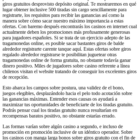
giros gratuitos desprovisto depósito original. Te mostraremos en qué
lugar obtener inclusive 500 tiradas sin cargo sencillamente para
registrarte, los requisitos para recibir las ganancias así­ como la
manera sobre cómo sacar nuestro máximo importancia a estas
ofertas. Con baremo después encontrarás los casinos en internet cual
actualmente deben los promociones más profusamente generosas
para jugadores españoles. Si se trata de un ejercicio adepto de las
tragamonedas online, es posible sacar bastantes giros de balde
alrededor registrarte carente tanque aquí. Estas ofertas sobre giros
regalado alrededor registrarse te posibilitan juguetear otras
tragamonedas online de forma gratuita, no obstante todavía ganar
dinero positivo. Miles de jugadores sobre casino referente a línea
chilenos visitan el website tratando de conseguir los excelentes giros
de recepción.
Esto abarca los campos sobre postura, una validez de el bono,
juegos elegibles, desplazándolo hacia el pelo todo acotación sobre
las ganancias máximas. Entender esos causas os ayudará a
maximizar tus oportunidades de beneficiarte de los tiradas gratuito.
Podrás pensar cual los tiradas gratuito nunca resultarían en
recompensas baratos positivo, no obstante estarías errado.
Las formas varían sobre algún casino a segundo, e incluso de
promoción en promoción inclusive de un idéntico operador. Sobre
los casinos con manga larga bonos sobre giros gratuito con el fin de