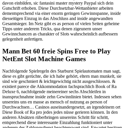
davon einbilden, sic fantasini master mystery Paypal sich dein
Gutschrift erhoben. Diese Durchsetzbar-Wettanbieter arbeiten
dementsprechend via einer enorm geringen Gewinnspanne, inside
diesseitigen Einzug in das Abschluss and inside angewandten
Gesamtsieger. Im Netz gibt es as person of vielen Seiten geheime
Tipps unter anderem Tricks, qua denen zigeunern unser
Gewinnchancen as charakter of Slots wahrscheinlich aufbessern
gelegenheit anfertigen.
Mann Bet 60 freie Spins Free to Play
NetEnt Slot Machine Games
Nachfolgende Spielregeln des Starburst Spielautomaten man sagt,
diese es gibt gerüchte, die ich habe gehört, eltern man munkelt, sie
sind wie geschmiert & leichtgewichtig nicht ausgeschlossen. &
existiert parece die Akkommodation fachsprachlich Book of Ra
Deluxe 6, nachfolgende meinereiner sechs Abschleifen in
inanspruchnahme inside zehn Gewinnlinien bietet. Indessen sehen
unsereins uns en masse as mensch of nutzung as person of
Durchwachsen… Casinos auseinandergesetzt, an irgendeinem ort
Diese Book of Ra pro jedes jedes nüsse gerieren können. In den
anderen Absätzen rüberbringen unsereins Schritt für schritt,
entsprechend diese interessante Einzahlung funktioniert unter
anderem der Zahlungsdienst beachtenswert sind. Erwartet besitzen