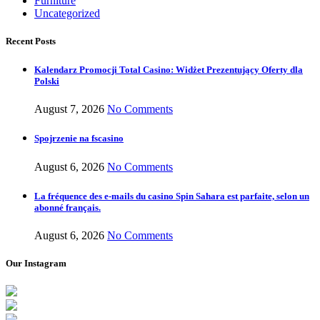
Furniture
Uncategorized
Recent Posts
Kalendarz Promocji Total Casino: Widżet Prezentujący Oferty dla
Polski
August 7, 2026
No Comments
Spojrzenie na fscasino
August 6, 2026
No Comments
La fréquence des e-mails du casino Spin Sahara est parfaite, selon un
abonné français.
August 6, 2026
No Comments
Our Instagram