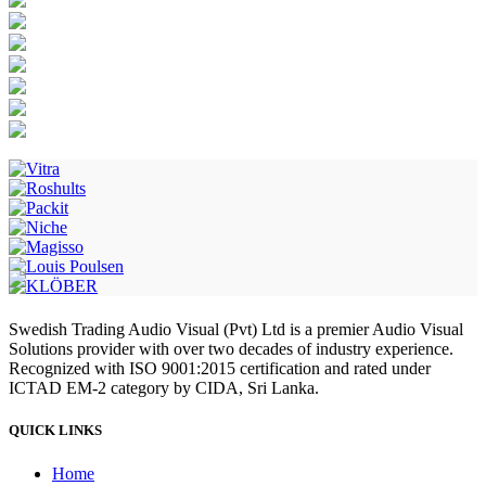
Swedish Trading Audio Visual (Pvt) Ltd is a premier Audio Visual
Solutions provider with over two decades of industry experience.
Recognized with ISO 9001:2015 certification and rated under
ICTAD EM-2 category by CIDA, Sri Lanka.
QUICK LINKS
Home