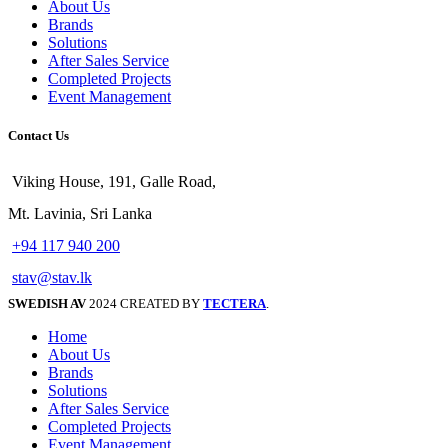
About Us
Brands
Solutions
After Sales Service
Completed Projects
Event Management
Contact Us
Viking House, 191, Galle Road,
Mt. Lavinia, Sri Lanka
+94 117 940 200
stav@stav.lk
SWEDISH AV
2024 CREATED BY
TECTERA
.
Home
About Us
Brands
Solutions
After Sales Service
Completed Projects
Event Management