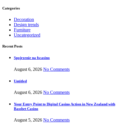
Categories
Decoration
Design trends
Furniture
Uncategorized
Recent Posts
Spojrzenie na fscasino
August 6, 2026
No Comments
Untitled
August 6, 2026
No Comments
Your Entry Point to Digital Casino Action in New Zealand with
Bassbet Casino
August 5, 2026
No Comments