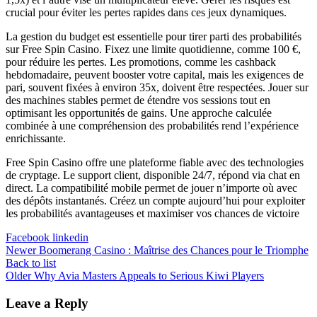
crucial pour éviter les pertes rapides dans ces jeux dynamiques.
La gestion du budget est essentielle pour tirer parti des probabilités
sur Free Spin Casino. Fixez une limite quotidienne, comme 100 €,
pour réduire les pertes. Les promotions, comme les cashback
hebdomadaire, peuvent booster votre capital, mais les exigences de
pari, souvent fixées à environ 35x, doivent être respectées. Jouer sur
des machines stables permet de étendre vos sessions tout en
optimisant les opportunités de gains. Une approche calculée
combinée à une compréhension des probabilités rend l’expérience
enrichissante.
Free Spin Casino offre une plateforme fiable avec des technologies
de cryptage. Le support client, disponible 24/7, répond via chat en
direct. La compatibilité mobile permet de jouer n’importe où avec
des dépôts instantanés. Créez un compte aujourd’hui pour exploiter
les probabilités avantageuses et maximiser vos chances de victoire
Facebook
linkedin
Newer
Boomerang Casino : Maîtrise des Chances pour le Triomphe
Back to list
Older
Why Avia Masters Appeals to Serious Kiwi Players
Leave a Reply