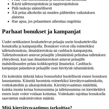
Käytä talletusrajoituksia ja tappiorajoituksia
Pidä taukoja säännöllisesti
Älä pelaa alkoholin tai muiden päihteiden vaikutuksen
alaisena
Hae apua, jos pelaaminen aiheuttaa ongelmia
Parhaat bonukset ja kampanjat
Uudet nettikasinot houkuttelevat pelaajia usein houkuttelevilla
bonuksilla ja kampanjoilla. Bonukset voivat olla esimerkiksi
talletusbonuksia, ilmaiskierroksia tai cashback-kampanjoita.
Talletusbonukset antavat pelaajille ylimääräistä pelirahaa talletuksen
yhteydessä, kun taas ilmaiskierrokset antavat pelaajille
mahdollisuuden pelata kolikkopelejä ilmaiseksi. Cashback-
kampanjat palauttavat pelaajille osan hävitystä rahamäärästä.
On kuitenkin tärkeää lukea bonusehdot huolellisesti ennen bonuksen
lunastamista. Kiinnitä huomiota esimerkiksi kierrätysvaatimuksiin,
voittokattoihin ja aikarajoituksiin. Kierrätysvaatimus määrittää,
kuinka monta kertaa bonussumma ja talletussumma on kierrätettävä
ennen kuin voitot voidaan kotiuttaa. Voittokatto rajoittaa bonuksella
saavutetun maksimivoiton määrää.
Mitä kierrätysvaatimus tarkoittaa?