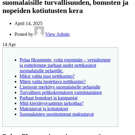
suomalaisille turvallisuuden, bonusten ja
nopeiden kotiutusten kera
April 14, 2025
Posted by
View Admin
14
Apr
Pelaa fiksummin, voita enemmän – vertailemme
ja esittelemme parhaat uudet nettikasinot
suomalaisille pelaajille.
Miksi valita uusi nettikasino?
Miten valita luotettava nettikasino?
Lisenssin merkitys suomalaiselle pelaajalle
Turvallisen pelikokemuksen varmistaminen
Parhaat bonukset ja kampanjat
Mitä kierrätysvaatimus tarkoittaa?
Maksutavat ja kotiutukset
Suomalaisten suosituimmat maksutavat