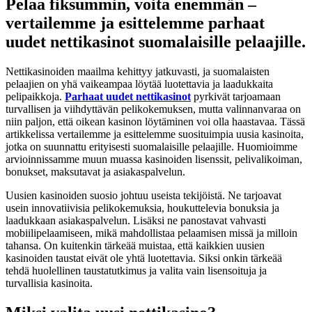
Pelaa fiksummin, voita enemmän –
vertailemme ja esittelemme parhaat
uudet nettikasinot suomalaisille pelaajille.
Nettikasinoiden maailma kehittyy jatkuvasti, ja suomalaisten
pelaajien on yhä vaikeampaa löytää luotettavia ja laadukkaita
pelipaikkoja.
Parhaat uudet nettikasinot
pyrkivät tarjoamaan
turvallisen ja viihdyttävän pelikokemuksen, mutta valinnanvaraa on
niin paljon, että oikean kasinon löytäminen voi olla haastavaa. Tässä
artikkelissa vertailemme ja esittelemme suosituimpia uusia kasinoita,
jotka on suunnattu erityisesti suomalaisille pelaajille. Huomioimme
arvioinnissamme muun muassa kasinoiden lisenssit, pelivalikoiman,
bonukset, maksutavat ja asiakaspalvelun.
Uusien kasinoiden suosio johtuu useista tekijöistä. Ne tarjoavat
usein innovatiivisia pelikokemuksia, houkuttelevia bonuksia ja
laadukkaan asiakaspalvelun. Lisäksi ne panostavat vahvasti
mobiilipelaamiseen, mikä mahdollistaa pelaamisen missä ja milloin
tahansa. On kuitenkin tärkeää muistaa, että kaikkien uusien
kasinoiden taustat eivät ole yhtä luotettavia. Siksi onkin tärkeää
tehdä huolellinen taustatutkimus ja valita vain lisensoituja ja
turvallisia kasinoita.