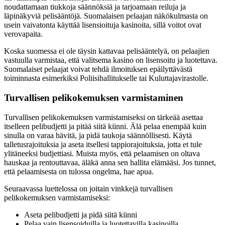
noudattamaan tiukkoja säännöksiä ja tarjoamaan reiluja ja
läpinäkyviä pelisääntöjä. Suomalaisen pelaajan näkökulmasta on
usein vaivatonta käyttää lisensioituja kasinoita, sillä voitot ovat
verovapaita.
Koska suomessa ei ole täysin kattavaa pelisääntelyä, on pelaajien
vastuulla varmistaa, että valitsema kasino on lisensoitu ja luotettava.
Suomalaiset pelaajat voivat tehdä ilmoituksen epäilyttävästä
toiminnasta esimerkiksi Poliisihallitukselle tai Kuluttajavirastolle.
Turvallisen pelikokemuksen varmistaminen
Turvallisen pelikokemuksen varmistamiseksi on tärkeää asettaa
itselleen pelibudjetti ja pitää siitä kiinni. Älä pelaa enempää kuin
sinulla on varaa hävitä, ja pidä taukoja säännöllisesti. Käytä
talletusrajoituksia ja aseta itsellesi tappiorajoituksia, jotta et tule
ylitäneeksi budjettiasi. Muista myös, että pelaamisen on oltava
hauskaa ja rentouttavaa, äläkä anna sen hallita elämääsi. Jos tunnet,
että pelaamisesta on tulossa ongelma, hae apua.
Seuraavassa luettelossa on joitain vinkkejä turvallisen
pelikokemuksen varmistamiseksi:
Aseta pelibudjetti ja pidä siitä kiinni
Pelaa vain lisensoiduilla ja luotettavilla kasinoilla