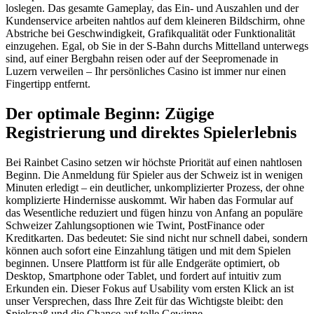
loslegen. Das gesamte Gameplay, das Ein- und Auszahlen und der
Kundenservice arbeiten nahtlos auf dem kleineren Bildschirm, ohne
Abstriche bei Geschwindigkeit, Grafikqualität oder Funktionalität
einzugehen. Egal, ob Sie in der S-Bahn durchs Mittelland unterwegs
sind, auf einer Bergbahn reisen oder auf der Seepromenade in
Luzern verweilen – Ihr persönliches Casino ist immer nur einen
Fingertipp entfernt.
Der optimale Beginn: Zügige
Registrierung und direktes Spielerlebnis
Bei Rainbet Casino setzen wir höchste Priorität auf einen nahtlosen
Beginn. Die Anmeldung für Spieler aus der Schweiz ist in wenigen
Minuten erledigt – ein deutlicher, unkomplizierter Prozess, der ohne
komplizierte Hindernisse auskommt. Wir haben das Formular auf
das Wesentliche reduziert und fügen hinzu von Anfang an populäre
Schweizer Zahlungsoptionen wie Twint, PostFinance oder
Kreditkarten. Das bedeutet: Sie sind nicht nur schnell dabei, sondern
können auch sofort eine Einzahlung tätigen und mit dem Spielen
beginnen. Unsere Plattform ist für alle Endgeräte optimiert, ob
Desktop, Smartphone oder Tablet, und fordert auf intuitiv zum
Erkunden ein. Dieser Fokus auf Usability vom ersten Klick an ist
unser Versprechen, dass Ihre Zeit für das Wichtigste bleibt: den
Spielspaß und die Chance auf tolle Gewinne.