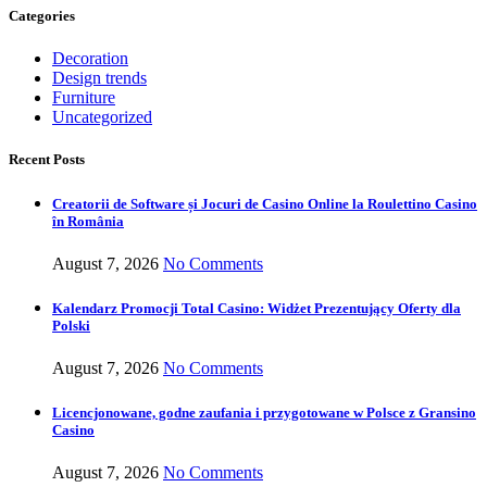
Categories
Decoration
Design trends
Furniture
Uncategorized
Recent Posts
Creatorii de Software și Jocuri de Casino Online la Roulettino Casino
în România
August 7, 2026
No Comments
Kalendarz Promocji Total Casino: Widżet Prezentujący Oferty dla
Polski
August 7, 2026
No Comments
Licencjonowane, godne zaufania i przygotowane w Polsce z Gransino
Casino
August 7, 2026
No Comments