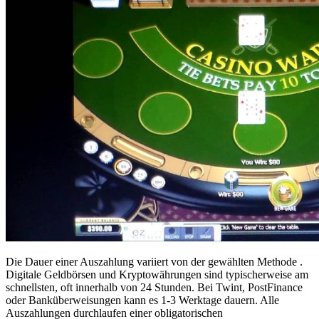
Die Dauer einer Auszahlung variiert von der gewählten Methode .
Digitale Geldbörsen und Kryptowährungen sind typischerweise am
schnellsten, oft innerhalb von 24 Stunden. Bei Twint, PostFinance
oder Banküberweisungen kann es 1-3 Werktage dauern. Alle
Auszahlungen durchlaufen einer obligatorischen