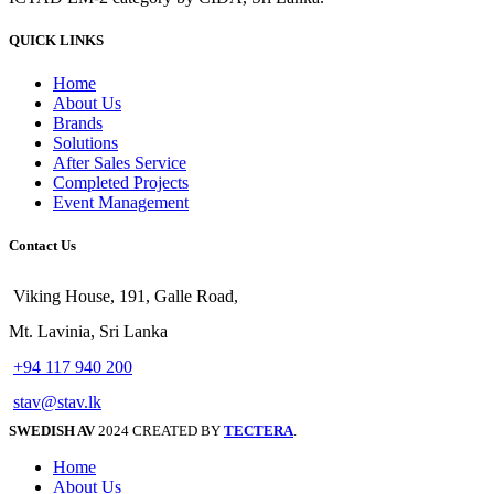
QUICK LINKS
Home
About Us
Brands
Solutions
After Sales Service
Completed Projects
Event Management
Contact Us
Viking House, 191, Galle Road,
Mt. Lavinia, Sri Lanka
+94 117 940 200
stav@stav.lk
SWEDISH AV
2024 CREATED BY
TECTERA
.
Home
About Us