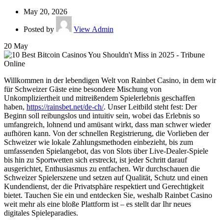
May 20, 2026
Posted by
View Admin
20
May
Willkommen in der lebendigen Welt von Rainbet Casino, in dem wir
für Schweizer Gäste eine besondere Mischung von
Unkompliziertheit und mitreißendem Spielerlebnis geschaffen
haben,
https://rainsbet.net/de-ch/
. Unser Leitbild steht fest: Der
Beginn soll reibungslos und intuitiv sein, wobei das Erlebnis so
umfangreich, lohnend und amüsant wirkt, dass man schwer wieder
aufhören kann. Von der schnellen Registrierung, die Vorlieben der
Schweizer wie lokale Zahlungsmethoden einbezieht, bis zum
umfassenden Spielangebot, das von Slots über Live-Dealer-Spiele
bis hin zu Sportwetten sich erstreckt, ist jeder Schritt darauf
ausgerichtet, Enthusiasmus zu entfachen. Wir durchschauen die
Schweizer Spielerszene und setzen auf Qualität, Schutz und einen
Kundendienst, der die Privatsphäre respektiert und Gerechtigkeit
bietet. Tauchen Sie ein und entdecken Sie, weshalb Rainbet Casino
weit mehr als eine bloße Plattform ist – es stellt dar Ihr neues
digitales Spieleparadies.