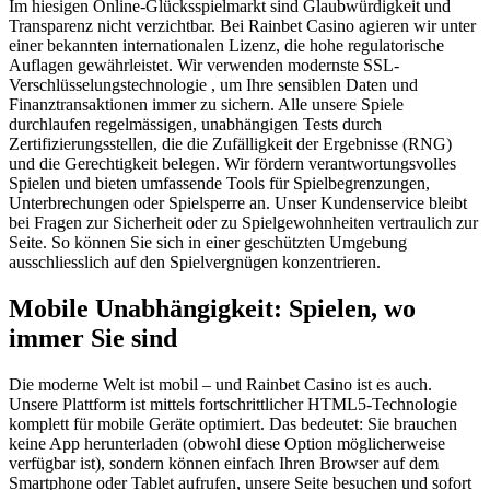
Im hiesigen Online-Glücksspielmarkt sind Glaubwürdigkeit und
Transparenz nicht verzichtbar. Bei Rainbet Casino agieren wir unter
einer bekannten internationalen Lizenz, die hohe regulatorische
Auflagen gewährleistet. Wir verwenden modernste SSL-
Verschlüsselungstechnologie , um Ihre sensiblen Daten und
Finanztransaktionen immer zu sichern. Alle unsere Spiele
durchlaufen regelmässigen, unabhängigen Tests durch
Zertifizierungsstellen, die die Zufälligkeit der Ergebnisse (RNG)
und die Gerechtigkeit belegen. Wir fördern verantwortungsvolles
Spielen und bieten umfassende Tools für Spielbegrenzungen,
Unterbrechungen oder Spielsperre an. Unser Kundenservice bleibt
bei Fragen zur Sicherheit oder zu Spielgewohnheiten vertraulich zur
Seite. So können Sie sich in einer geschützten Umgebung
ausschliesslich auf den Spielvergnügen konzentrieren.
Mobile Unabhängigkeit: Spielen, wo
immer Sie sind
Die moderne Welt ist mobil – und Rainbet Casino ist es auch.
Unsere Plattform ist mittels fortschrittlicher HTML5-Technologie
komplett für mobile Geräte optimiert. Das bedeutet: Sie brauchen
keine App herunterladen (obwohl diese Option möglicherweise
verfügbar ist), sondern können einfach Ihren Browser auf dem
Smartphone oder Tablet aufrufen, unsere Seite besuchen und sofort