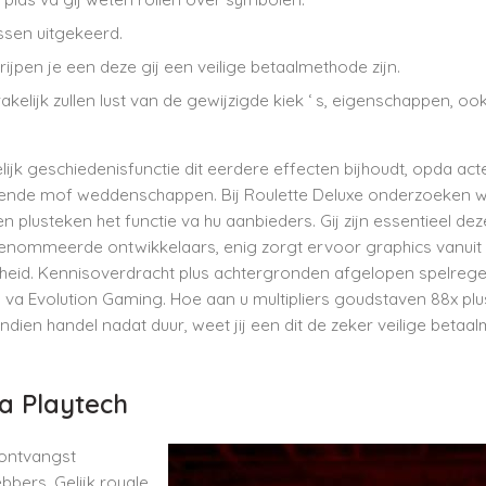
ssen uitgekeerd.
jpen je een deze gij een veilige betaalmethode zijn.
lijk zullen lust van de gewijzigde kiek ‘ s, eigenschappen, oo
elijk geschiedenisfunctie dit eerdere effecten bijhoudt, opda act
fende mof weddenschappen. Bij Roulette Deluxe onderzoeken 
plusteken het functie va hu aanbieders. Gij zijn essentieel dez
renommeerde ontwikkelaars, enig zorgt ervoor graphics vanuit
heid. Kennisoverdracht plus achtergronden afgelopen spelrege
el va Evolution Gaming. Hoe aan u multipliers goudstaven 88x plu
indien handel nadat duur, weet jij een dit de zeker veilige betaa
a Playtech
 ontvangst
bbers. Gelijk royale