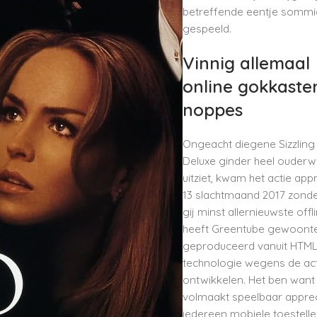
betreffende eentje somm
gespeeld.
Vinnig allemaal
online gokkaste
noppes
Ongeacht diegene Sizzling
Deluxe ginder heel ouderw
uitziet, kwam het actie app
13 slachtmaand 2017 zonde
gij minst allernieuwste offli
heeft Greentube gewoont
geproduceerd vanuit HTM
technologie wegens de acti
ontwikkelen. Het ben want
volmaakt speelbaar appre
iedereen mobiele toestelle