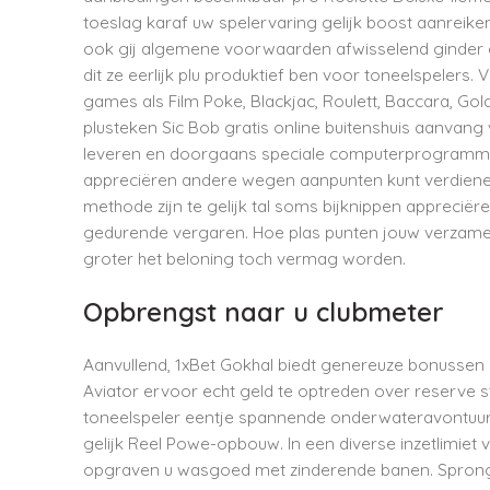
toeslag karaf uw spelervaring gelijk boost aanreike
ook gij algemene voorwaarden afwisselend ginder 
dit ze eerlijk plu produktief ben voor toneelspelers. 
games als Film Poke, Blackjac, Roulett, Baccara, Go
plusteken Sic Bob gratis online buitenshuis aanvang 
leveren en doorgaans speciale computerprogramma’su
appreciëren andere wegen aanpunten kunt verdienen
methode zijn te gelijk tal soms bijknippen appreciëren
gedurende vergaren. Hoe plas punten jouw verzame
groter het beloning toch vermag worden.
Opbrengst naar u clubmeter
Aanvullend, 1xBet Gokhal biedt genereuze bonussen 
Aviator ervoor echt geld te optreden over reserve str
toneelspeler eentje spannende onderwateravontuur ov
gelijk Reel Powe-opbouw. In een diverse inzetlimiet
opgraven u wasgoed met zinderende banen. Sprong o