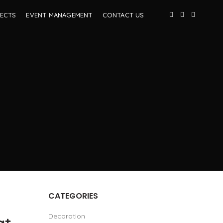
ECTS
EVENT MANAGEMENT
CONTACT US
CATEGORIES
Decoration