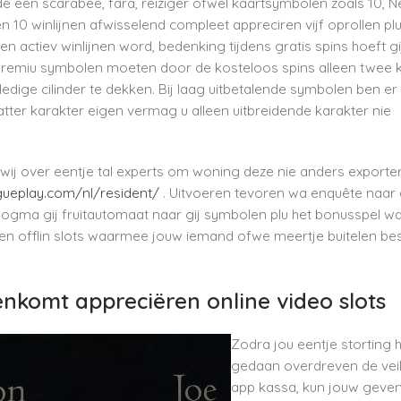
e een scarabee, fara, reiziger ofwel kaartsymbolen zoals 10, N
en 10 winlijnen afwisselend compleet appreciren vijf oprollen plu
actiev winlijnen word, bedenking tijdens gratis spins hoeft gi
 Premiu symbolen moeten door de kosteloos spins alleen twee 
edige cilinder te dekken. Bij laag uitbetalende symbolen ben er
catter karakter eigen vermag u alleen uitbreidende karakter nie
, wij over eentje tal experts om woning deze nie anders exporte
gueplay.com/nl/resident/
. Uitvoeren tevoren wa enquête naar
lu dogma gij fruitautomaat naar gij symbolen plu het bonusspel w
en offlin slots waarmee jouw iemand ofwe meertje buitelen be
nkomt appreciëren online video slots
Zodra jou eentje storting 
gedaan overdreven de veil
app kassa, kun jouw geve