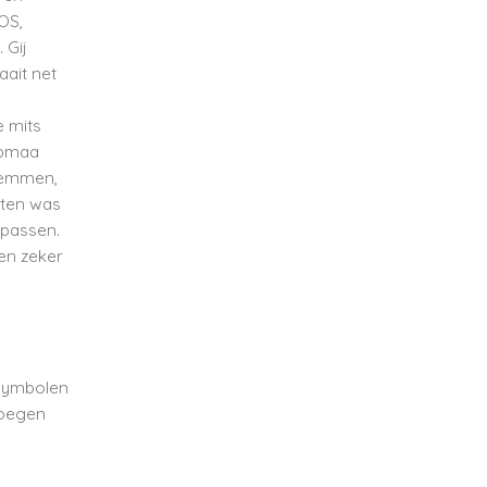
OS,
 Gij
aait net
e mits
opmaa
temmen,
nten was
 passen.
en zeker
 symbolen
noegen