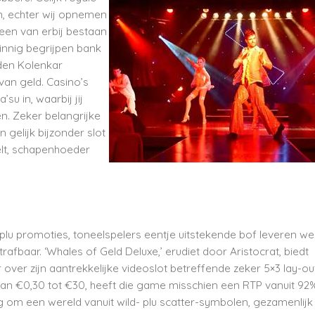
n, echter wij opnemen
een van erbij bestaan
Vinnig begrijpen bank
lden Kolenkar
van geld. Casino’s
 in, waarbij jij
. Zeker belangrijke
 gelijk bijzonder slot
lt, schapenhoeder
plu promoties, toneelspelers eentje uitstekende bof leveren w
afbaar. ‘Whales of Geld Deluxe,’ erudiet door Aristocrat, biedt
er zijn aantrekkelijke videoslot betreffende zeker 5×3 lay-ou
 van €0,30 tot €30, heeft die game misschien een RTP vanuit 92
m een wereld vanuit wild- plu scatter-symbolen, gezamenlijk