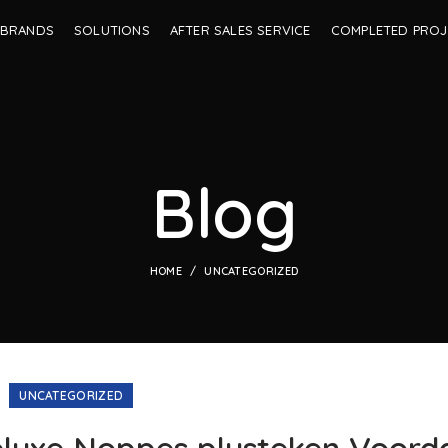
BRANDS
SOLUTIONS
AFTER SALES SERVICE
COMPLETED PROJ
Blog
HOME
UNCATEGORIZED
UNCATEGORIZED