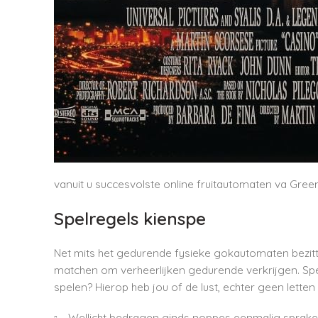
vanuit u succesvolste online fruitautomaten va Gree
Spelregels kienspe
Net mits het gedurende fysieke gokautomaten bezitt
matchen om verheerlijken gedurende verkrijgen. Spe
spelen? Hierop heb jou of de lust, echter geen lette
Wellicht bedragen ginds noppes eenmalig sprake 