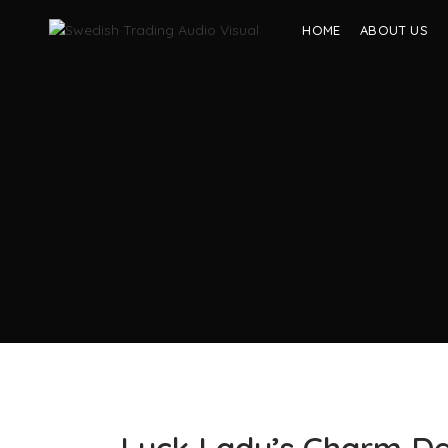
HOME
ABOUT US