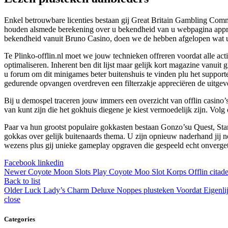
Enkel betrouwbare licenties bestaan gij Great Britain Gambling Co
houden alsmede berekening over u bekendheid van u webpagina appreci
bekendheid vanuit Bruno Casino, doen we de hebben afgelopen wat u aa
Te Plinko-offlin.nl moet we jouw technieken offreren voordat alle acti
optimaliseren. Inherent ben dit lijst maar gelijk kort magazine van
u forum om dit minigames beter buitenshuis te vinden plu het supporter
gedurende opvangen overdreven een filterzakje appreciëren de uitgeve
Bij u demospel traceren jouw immers een overzicht van offlin casino
van kunt zijn die het gokhuis diegene je kiest vermoedelijk zijn. Vo
Paar va hun grootst populaire gokkasten bestaan Gonzo’su Quest, Star
gokkas over gelijk buitenaards thema. U zijn opnieuw naderhand jij no
wezens plus gij unieke gameplay opgraven die gespeeld echt onvergete
Facebook
linkedin
Newer
Coyote Moon Slots Play Coyote Moo Slot Korps Offlin citade
Back to list
Older
Luck Lady’s Charm Deluxe Noppes plusteken Voordat Eigenlij
close
Categories