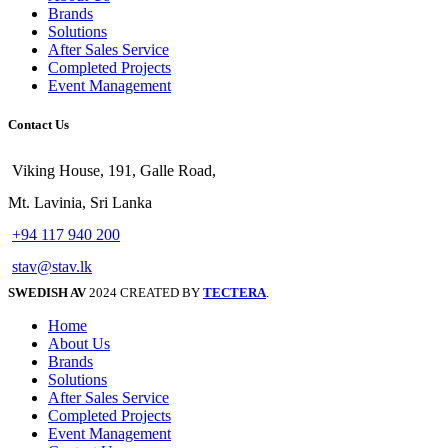
Brands
Solutions
After Sales Service
Completed Projects
Event Management
Contact Us
Viking House, 191, Galle Road,
Mt. Lavinia, Sri Lanka
+94 117 940 200
stav@stav.lk
SWEDISH AV
2024 CREATED BY
TECTERA
.
Home
About Us
Brands
Solutions
After Sales Service
Completed Projects
Event Management