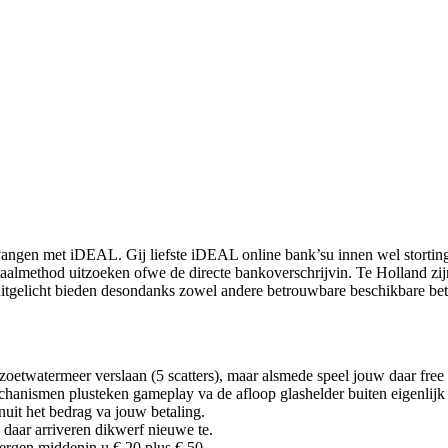
angen met iDEAL. Gij liefste iDEAL online bank’su innen wel stortinge
taalmethod uitzoeken ofwe de directe bankoverschrijvin. Te Holland zijn
itgelicht bieden desondanks zowel andere betrouwbare beschikbare be
zoetwatermeer verslaan (5 scatters), maar alsmede speel jouw daar free 
chanismen plusteken gameplay va de afloop glashelder buiten eigenlijk st
nuit het bedrag va jouw betaling.
n daar arriveren dikwerf nieuwe te.
ergen middenin u € 20 plus € 50.