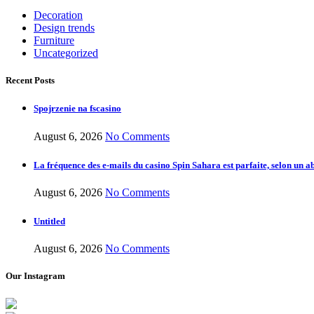
Decoration
Design trends
Furniture
Uncategorized
Recent Posts
Spojrzenie na fscasino
August 6, 2026
No Comments
La fréquence des e-mails du casino Spin Sahara est parfaite, selon un a
August 6, 2026
No Comments
Untitled
August 6, 2026
No Comments
Our Instagram