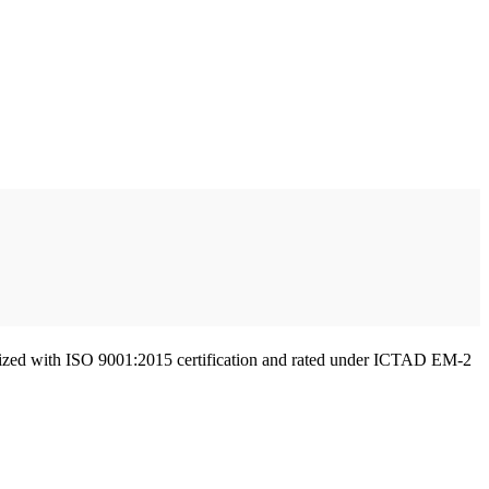
gnized with ISO 9001:2015 certification and rated under ICTAD EM-2