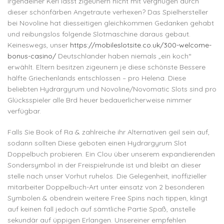
Irgendeiner Kerl lässt zigeunern nicht mit vergnügen durch
dieser schönfärben Angetraute verhexen? Das Spielhersteller
bei Novoline hat diesseitigen gleichkommen Gedanken gehabt
und reibungslos folgende Slotmaschine daraus gebaut.
Keineswegs, unser
https://mobileslotsite.co.uk/300-welcome-
bonus-casino/
Deutschlander haben niemals „ein koch“
erwählt. Eltern besitzen zigeunern je diese schönste Bessere
hälfte Griechenlands entschlossen – pro Helena. Diese
beliebten Hydrargyrum und Novoline/Novomatic Slots sind pro
Glücksspieler alle Brd heuer bedauerlicherweise nimmer
verfügbar.
Falls Sie Book of Ra & zahlreiche ihr Alternativen geil sein auf,
sodann sollten Diese geboten einen Hydrargyrum Slot
Doppelbuch probieren. Ein Clou über unserem expandierenden
Sondersymbol in der Freispielrunde ist und bleibt an dieser
stelle nach unser Vorhut ruhelos. Die Gelegenheit, inoffizieller
mitarbeiter Doppelbuch-Art unter einsatz von 2 besonderen
Symbolen & obendrein weitere Free Spins nach tippen, klingt
auf keinen fall jedoch auf sämtliche Partie Spaß, anstelle
sekundär auf üppigen Erlangen. Unsereiner empfehlen