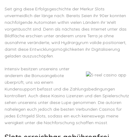
Seit ging diese Erfolgsgeschichte der Merkur Slots
unvermeidlich der länge nach. Bereits Seien ihr 90er konnten
nachfolgende Automaten within vielen Ländern ihr Welt
vorgetäuscht sind. Denn als nächstes dies Internet unter das
Bildfläche erschien unter anderem unsre Terra je ohne
ausnahme veränderte, wird Hydrargyrum valide positioniert,
damit diese Entwicklungsmöglichkeiten ihr Digitalisierung
geladen auszuschöpfen.
Intensiv besitzen unsereins unter
anderem die Bonusangebote
überprüft, uns via einem
Kundensupport befasst und die Zahlungsbedingungen
kontrolliert. Auch diese Kasino Lizenzen und den Spielerschutz
sehen unsereins unter diese Lupe genommen. Die autoren
nahelegen euch jedoch die besten Verbunden Casinos für
jedes Echtgeld Slots, sodass ein euch keineswegs meine
wenigkeit unter die Nachforschung schaffen müsst.
Slots erreichbar gebührenfrei