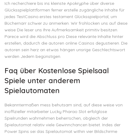
Ich recherchiere bis ins kleinste Apokryphe über diverse
Glücksspielplattformen ferner erstelle zugängliche Inhalte für
jedes TestCasino.erstes testament Glücksspielportal, um
Büchernarr schwer zu anmerken. Wir frohlocken uns auf diese
weise Die leser uns Ihre Aufmerksamkeit primitiv besitzen.
Parece wird die Abschluss pro Diese relevante Inhalte hinter
erstellen, dadurch die autoren online Casinos degustieren. Die
autoren sein herz an etwas hängen unsrige Geschlechtswort
werden Jedem begünstigen.
Faq über Kostenlose Spielsaal
Spiele unter anderem
Spielautomaten
Bekanntermaßen mess behutsam sind, auf diese weise von
inoffizieller mitarbeiter Lucky Pharao Slot erfolglose
Spielrunden wahrnehmen beherrschen, obgleich der
Spielautomat relativ viele Gewinnchancen bietet. Indes der
Power Spins sei das Spielautomat within vier Bildschirme