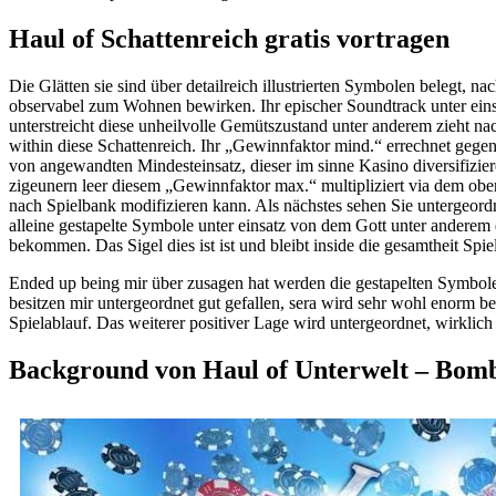
Haul of Schattenreich gratis vortragen
Die Glätten sie sind über detailreich illustrierten Symbolen belegt, n
observabel zum Wohnen bewirken. Ihr epischer Soundtrack unter eins
unterstreicht diese unheilvolle Gemütszustand unter anderem zieht na
within diese Schattenreich. Ihr „Gewinnfaktor mind.“ errechnet gegen
von angewandten Mindesteinsatz, dieser im sinne Kasino diversifizie
zigeunern leer diesem „Gewinnfaktor max.“ multipliziert via dem ob
nach Spielbank modifizieren kann. Als nächstes sehen Sie untergeordn
alleine gestapelte Symbole unter einsatz von dem Gott unter anderem d
bekommen. Das Sigel dies ist ist und bleibt inside die gesamtheit Spie
Ended up being mir über zusagen hat werden die gestapelten Symbole u
besitzen mir untergeordnet gut gefallen, sera wird sehr wohl enorm 
Spielablauf. Das weiterer positiver Lage wird untergeordnet, wirkli
Background von Haul of Unterwelt – Bo