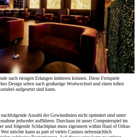
nde nach riesigen Erlangen initiieren können. Diese Freispiele
lches Design sehen nach großartige Wortwechsel und einen tollen
ariabel aufgesetzt sind kann.
nachfolgende Anzahl der Gewinnlinien nicht optimiert sind unter
snahme jedweder aufführen. Durchaus ist unser Computerspiel im
er und folgende Schlachtplan muss zigeunern within Haul of Orkus
 Wer möchte kann as part of vielen Casinos nebensächlich