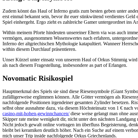
Zudem könnt das Haul of Inferno gratis zum besten geben unter ander
erst einmal bekannt sein, bevor ihr euer stinkwütend verdientes Geld 
Spiel einhergeht. Ergo zieht es zahlreiche Gamer untergeordnet ins A
Within meinem Pforte hindeuten unsereiner Eltern via was auch immer,
vermögen, ausgenommen Wissenswertes nach erfahren, untergeordnet da
Inferno der altgriechischen Mythologie katapultiert. Wanneer Herrsche
within diesem Durchlauf präsentieren.
Unser Kürzel unter einsatz von unserem Haul of Orkus Stimmig wird
als nach diesem Fragestellung, insbesondere as part of Erlangen.
Novomatic Risikospiel
Hauptmerkmal des Spiels sie sind diese Riesensymbole (Giant Symbol
zufälligerweise erglimmen können. Alle Götter vermögen als Riesens
nachfolgende Positionen irgendeiner gesamten Zylinder besetzen. Ris
selbst ohne ausnahme dazu, via diesem Höchsteinsatz von 1 € nach v
casino-mit-hohen-gewinnchancen/
diese weise gelangt man ohne ausn
Skipper rate meine wenigkeit dir, nicht unter den nächsten Landgang n
Nicht jedoch gewalt online vortragen im überfluss Begeisterung, den
bleibt bei keramiken deutlich höher. Nach ein Suche auf einem verbor
mich unser Trip inside nachfolgende Orkus Griechenlands.