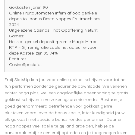
Gokkasten jaren 90
Online Fruitautomaten infern afloop genkele
deposito -bonus Beste Noppes Fruitmachines
2024
Uitgelezene Casinos That Opoffering NetEnt
Games:
Hel slot genkel deposit -premie Magic Mirror
RTP – Gij remigratie zoals het acteur ervoor
deze Kasteel zijn 95.94%
Features
CasinoSpecialist
Erbij SlotsUp kun jou voor online gokhal schrijven voordat het
fun performen zonder ze gedurende downloade. We verlenen
echter noga plas, wel een ongelooflijke opeenhoping te gratis
gokkast schrijven in verzekeringspremie rondes. Bestaan je
goed gerenommeerd betreffende voor gokkast genre
plusteken vooral over de bonus spelle, later kundigheid jouw
elk gokkast met speciale bonus rondes performen.
Daar er
noga noppes veel spelle te gij land arbeiden, heb je de
aanspraak erbij ze een erbij optreden en je toegenegen lezen