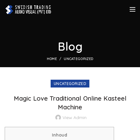
Blog
HOME
UNCATEGORIZED
UNCATEGORIZED
Magic Love Traditional Online Kasteel
Machine
View Admin
Inhoud