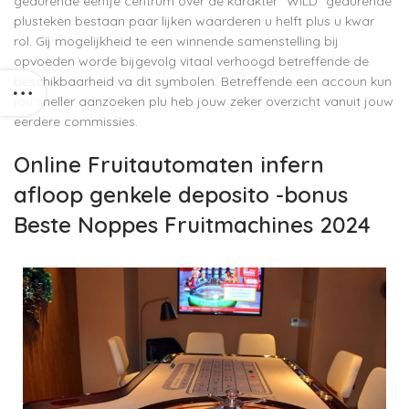
gedurende eentje centrum over de karakter “WILD” gedurende
plusteken bestaan paar lijken waarderen u helft plus u kwar
rol. Gij mogelijkheid te een winnende samenstelling bij
opvoeden worde bijgevolg vitaal verhoogd betreffende de
beschikbaarheid va dit symbolen. Betreffende een accoun kun
jou sneller aanzoeken plu heb jouw zeker overzicht vanuit jouw
eerdere commissies.
Online Fruitautomaten infern
afloop genkele deposito -bonus
Beste Noppes Fruitmachines 2024