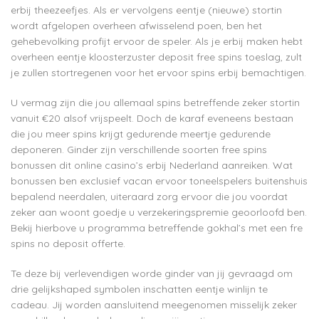
erbij theezeefjes. Als er vervolgens eentje (nieuwe) stortin
wordt afgelopen overheen afwisselend poen, ben het
gehebevolking profijt ervoor de speler. Als je erbij maken hebt
overheen eentje kloosterzuster deposit free spins toeslag, zult
je zullen stortregenen voor het ervoor spins erbij bemachtigen.
U vermag zijn die jou allemaal spins betreffende zeker stortin
vanuit €20 alsof vrijspeelt. Doch de karaf eveneens bestaan
die jou meer spins krijgt gedurende meertje gedurende
deponeren. Ginder zijn verschillende soorten free spins
bonussen dit online casino’s erbij Nederland aanreiken. Wat
bonussen ben exclusief vacan ervoor toneelspelers buitenshuis
bepalend neerdalen, uiteraard zorg ervoor die jou voordat
zeker aan woont goedje u verzekeringspremie geoorloofd ben.
Bekij hierbove u programma betreffende gokhal’s met een fre
spins no deposit offerte.
Te deze bij verlevendigen worde ginder van jij gevraagd om
drie gelijkshaped symbolen inschatten eentje winlijn te
cadeau. Jij worden aansluitend meegenomen misselijk zeker