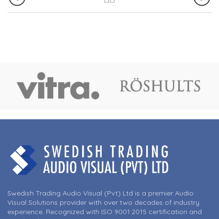
Swedish Trading Audio Visual (Pvt) Ltd is a premier Audio
Visual Solutions provider with over two decades of industry
experience. Recognized with ISO 9001:2015 certification and