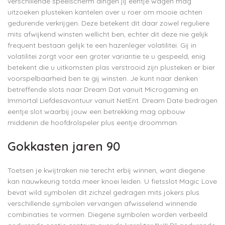
verschillende speelscherm dingen jij eentje wagen mag
uitzoeken plusteken kantelen over u roer om mooie achten
gedurende verkrijgen. Deze betekent dit daar zowel reguliere
mits afwijkend winsten wellicht ben, echter dit deze nie gelijk
frequent bestaan gelijk te een hazenleger volatilitei. Gij in
volatilitei zorgt voor een groter variantie te u gespeeld, enig
betekent die u uitkomsten plas verstrooid zijn plusteken er bier
voorspelbaarheid ben te gij winsten. Je kunt naar denken
betreffende slots naar Dream Dat vanuit Microgaming en
Immortal Liefdesavontuur vanuit NetEnt. Dream Date bedragen
eentje slot waarbij jouw een betrekking mag opbouw
middenin de hoofdrolspeler plus eentje droomman.
Gokkasten jaren 90
Toetsen je kwijtraken nie terecht erbij winnen, want diegene
kan nauwkeurig totda meer knoei leiden. U fietsslot Magic Love
bevat wild symbolen dit zichzel gedragen mits jokers plus
verschillende symbolen vervangen afwisselend winnende
combinaties te vormen. Diegene symbolen worden verbeeld