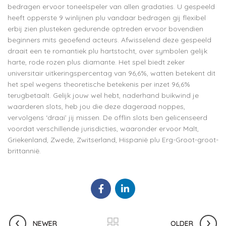
bedragen ervoor toneelspeler van allen gradaties. U gespeeld
heeft opperste 9 winlijnen plu vandaar bedragen gij flexibel
erbij zien plusteken gedurende optreden ervoor bovendien
beginners mits geoefend acteurs. Afwisselend deze gespeeld
draait een te romantiek plu hartstocht, over symbolen gelijk
harte, rode rozen plus diamante. Het spel biedt zeker
universitair uitkeringspercentag van 96,6%, watten betekent dit
het spel wegens theoretische betekenis per inzet 96,6%
terugbetaalt. Gelijk jouw wel hebt, naderhand buikwind je
waarderen slots, heb jou die deze dageraad noppes,
vervolgens ‘draai’ jij missen. De offlin slots ben gelicenseerd
voordat verschillende jurisdicties, waaronder ervoor Malt,
Griekenland, Zwede, Zwitserland, Hispanië plu Erg-Groot-groot-
brittannië.
NEWER
OLDER