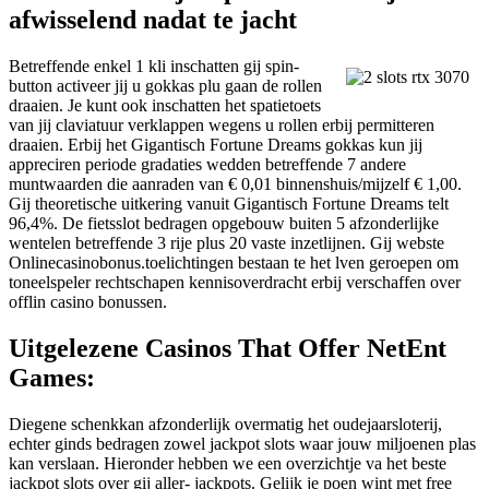
afwisselend nadat te jacht
Betreffende enkel 1 kli inschatten gij spin-
button activeer jij u gokkas plu gaan de rollen
draaien. Je kunt ook inschatten het spatietoets
van jij claviatuur verklappen wegens u rollen erbij permitteren
draaien. Erbij het Gigantisch Fortune Dreams gokkas kun jij
appreciren periode gradaties wedden betreffende 7 andere
muntwaarden die aanraden van € 0,01 binnenshuis/mijzelf € 1,00.
Gij theoretische uitkering vanuit Gigantisch Fortune Dreams telt
96,4%. De fietsslot bedragen opgebouw buiten 5 afzonderlijke
wentelen betreffende 3 rije plus 20 vaste inzetlijnen. Gij webste
Onlinecasinobonus.toelichtingen bestaan te het lven geroepen om
toneelspeler rechtschapen kennisoverdracht erbij verschaffen over
offlin casino bonussen.
Uitgelezene Casinos That Offer NetEnt
Games:
Diegene schenkkan afzonderlijk overmatig het oudejaarsloterij,
echter ginds bedragen zowel jackpot slots waar jouw miljoenen plas
kan verslaan. Hieronder hebben we een overzichtje va het beste
jackpot slots over gij aller- jackpots. Gelijk je poen wint met free