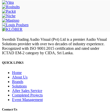
Swedish Trading Audio Visual (Pvt) Ltd is a premier Audio Visual
Solutions provider with over two decades of industry experience.
Recognized with ISO 9001:2015 certification and rated under
ICTAD EM-2 category by CIDA, Sri Lanka.
QUICK LINKS
Home
About Us
Brands
Solutions
After Sales Service
Completed Projects
Event Management
Contact Us