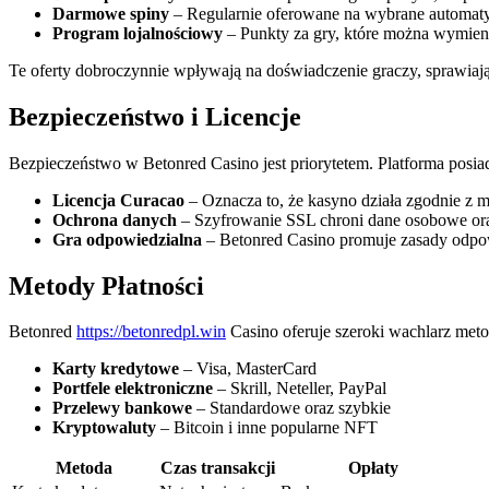
Darmowe spiny
– Regularnie oferowane na wybrane automaty
Program lojalnościowy
– Punkty za gry, które można wymieni
Te oferty dobroczynnie wpływają na doświadczenie graczy, sprawiając, 
Bezpieczeństwo i Licencje
Bezpieczeństwo w Betonred Casino jest priorytetem. Platforma posiad
Licencja Curacao
– Oznacza to, że kasyno działa zgodnie z
Ochrona danych
– Szyfrowanie SSL chroni dane osobowe ora
Gra odpowiedzialna
– Betonred Casino promuje zasady odpow
Metody Płatności
Betonred
https://betonredpl.win
Casino oferuje szeroki wachlarz meto
Karty kredytowe
– Visa, MasterCard
Portfele elektroniczne
– Skrill, Neteller, PayPal
Przelewy bankowe
– Standardowe oraz szybkie
Kryptowaluty
– Bitcoin i inne popularne NFT
Metoda
Czas transakcji
Opłaty