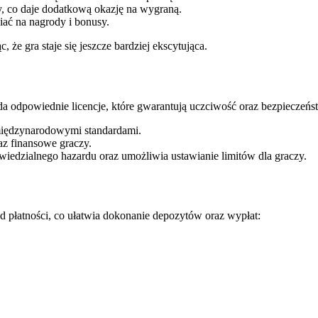
, co daje dodatkową okazję na wygraną.
ać na nagrody i bonusy.
że gra staje się jeszcze bardziej ekscytująca.
a odpowiednie licencje, które gwarantują uczciwość oraz bezpieczeńst
 międzynarodowymi standardami.
z finansowe graczy.
iedzialnego hazardu oraz umożliwia ustawianie limitów dla graczy.
d płatności, co ułatwia dokonanie depozytów oraz wypłat: