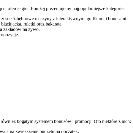
 ofercie gier. Poniżej prezentujemy najpopularniejsze kategorie:
zesne 5-bębnowe maszyny z interaktywnymi grafikami i bonusami.
blackjacka, ruletki oraz bakarata.
ra zakładów na żywo.
ropozycje.
ale również bogatym systemem bonusów i promocji. Oto niektóre z nich:
ala na zwiększenie budżetu na początek.