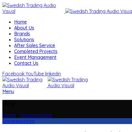
Home
About Us
Brands
Solutions
After Sales Service
Completed Projects
Event Management
Contact Us
Facebook
YouTube
linkedin
Menu
Blog
Home
»
Uncategorized
»
Uncategorized