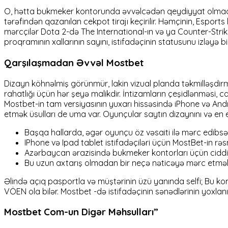
O, hətta bukmeker kontorunda əvvəlcədən qeydiyyat olmad
tərəfindən qazanılan cekpot tirajı keçirilir. Həmçinin, Esport
mərcçilər Dota 2-də The International-ın və ya Counter-Strike
proqramının xallarının sayını, istifadəçinin statusunu izləyə bil
Qarşılaşmadan Əvvəl Mostbet
Dizayn köhnəlmiş görünmür, lakin vizual planda təkmilləşdirmə
rahatlığı üçün hər şeyə malikdir. İntizamların çeşidlənməsi, c
Mostbet-in tam versiyasının yuxarı hissəsində iPhone və And
etmək üsulları de uma var. Oyunçular saytın dizaynını və en 
Başqa hallarda, əgər oyunçu öz vəsaiti ilə mərc edibsə 
IPhone və Ipad tablet istifadəçiləri üçün MostBet-in rə
Azərbaycan ərazisində bukmeker kontorları üçün cidd
Bu uzun axtarış olmadan bir neçə nəticəyə mərc etmək
Əlində açıq pasportla və müştərinin üzü yanında selfi; Bu k
VÖEN ola bilər. Mostbet -də istifadəçinin sənədlərinin yoxlanı
Mostbet Com-un Digər Məhsulları”