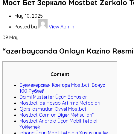
Мост Бет Зеркало Mostbet Zerkalo 
May 10, 2025
Posted by
View Admin
09
May
“azərbaycanda Onlayn Kazino Rəsmi 
Content
Букмекерская Контора Mostbet: Бонус
100 Рублей
Daimi Müştərilər Üçün Bonuslar
Mostbet-də Hesab Artırma Metodları
Qarşılaşmadan Əvvəl Mostbet
Mostbet Com-un Digər Məhsulları”
Mostbet Android Üçün Mobil Tətbiqi
Yükləmək
Iphone Üçün Mobil Tətbiqin Xüsusiyyətləri: