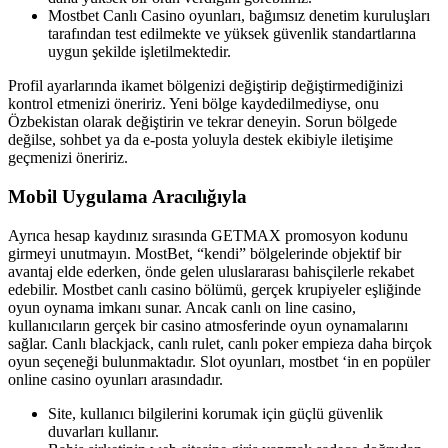
Mostbet Canlı Casino oyunları, bağımsız denetim kuruluşları
tarafından test edilmekte ve yüksek güvenlik standartlarına
uygun şekilde işletilmektedir.
Profil ayarlarında ikamet bölgenizi değiştirip değiştirmediğinizi
kontrol etmenizi öneririz. Yeni bölge kaydedilmediyse, onu
Özbekistan olarak değiştirin ve tekrar deneyin. Sorun bölgede
değilse, sohbet ya da e-posta yoluyla destek ekibiyle iletişime
geçmenizi öneririz.
Mobil Uygulama Aracılığıyla
Ayrıca hesap kaydınız sırasında GETMAX promosyon kodunu
girmeyi unutmayın. MostBet, “kendi” bölgelerinde objektif bir
avantaj elde ederken, önde gelen uluslararası bahisçilerle rekabet
edebilir. Mostbet canlı casino bölümü, gerçek krupiyeler eşliğinde
oyun oynama imkanı sunar. Ancak canlı on line casino,
kullanıcıların gerçek bir casino atmosferinde oyun oynamalarını
sağlar. Canlı blackjack, canlı rulet, canlı poker empieza daha birçok
oyun seçeneği bulunmaktadır. Slot oyunları, mostbet ‘in en popüler
online casino oyunları arasındadır.
Site, kullanıcı bilgilerini korumak için güçlü güvenlik
duvarları kullanır.