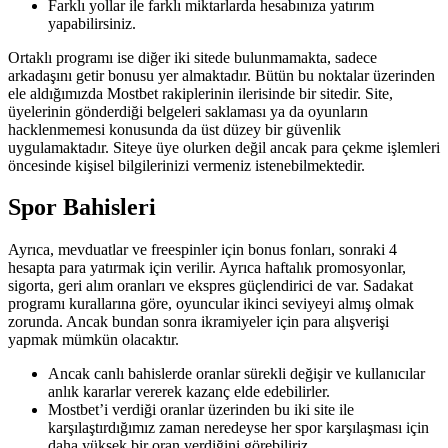
Farklı yollar ile farklı miktarlarda hesabınıza yatırım
yapabilirsiniz.
Ortaklı programı ise diğer iki sitede bulunmamakta, sadece
arkadaşını getir bonusu yer almaktadır. Bütün bu noktalar üzerinden
ele aldığımızda Mostbet rakiplerinin ilerisinde bir sitedir. Site,
üyelerinin gönderdiği belgeleri saklaması ya da oyunların
hacklenmemesi konusunda da üst düzey bir güvenlik
uygulamaktadır. Siteye üye olurken değil ancak para çekme işlemleri
öncesinde kişisel bilgilerinizi vermeniz istenebilmektedir.
Spor Bahisleri
Ayrıca, mevduatlar ve freespinler için bonus fonları, sonraki 4
hesapta para yatırmak için verilir. Ayrıca haftalık promosyonlar,
sigorta, geri alım oranları ve ekspres güçlendirici de var. Sadakat
programı kurallarına göre, oyuncular ikinci seviyeyi almış olmak
zorunda. Ancak bundan sonra ikramiyeler için para alışverişi
yapmak mümkün olacaktır.
Ancak canlı bahislerde oranlar sürekli değişir ve kullanıcılar
anlık kararlar vererek kazanç elde edebilirler.
Mostbet’i verdiği oranlar üzerinden bu iki site ile
karşılaştırdığımız zaman neredeyse her spor karşılaşması için
daha yüksek bir oran verdiğini görebiliriz.