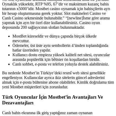
Oynaklık yüksektir, RTP %95, 67’dir ve maksimum kazanç bahis
tutarının x5000’idir. Mostbet casino oynamak için bahisçilerin ayrı
bir hesap oluşturmasına gerek yoktur. Slot makineleri Casino ve
Canlı Casino sekmesinde bulunabilir.” “[newline]İsme göre arama
yapmak için ayrı bir özel dize kullanabilirsiniz. Casino oyun
deposunda 200 sağlayıcının slotları bulunmaktadır.
MostBet küreseldir ve dünya çapında birçok ülkede
mevcuttur.
Ödemeler, üst üste aynı sembollerin 4’ünden toplandığında
hatlar üzerinden yapılır.
Kullanıcı dostu empieza yüksek kaliteli net sitesi, oyuncular
arasında popülerlik için bêtisier ön koşullardan biridir.
Canlı sohbet, e-posta ve telefon yoluyla destek alabilirsiniz.
Bu nedenle Mostbet’in Türkiye’deki resmî web sitesi genellikle
engelleniyor. Kullanıcılar ayrıca ikiz sitelerin güncel adreslerini
almak için e-posta bültenine abone olabilirler. Kimlik doğrulama tüm
yeni Mostbet müşterileri için zorunludur.
Türk Oyuncular İçin Mostbet’in Avantajları Ve
Dezavantajları
Canlı bahis ekranına ilk giriş yaptığınız zaman oynanan