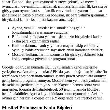
sunar. Bu bonuslar, yeni oyuncuları siteye çekmek ve mevcut
oyuncuların devamlılığını sağlamak için tasarlanmıştır. İlk kez siteye
giriş yapan oyunculara sunulan ilk em virtude de yatırma bonusu
genellikle en cazip olanıdır. Bu bonuslar, ilk para yatırma işleminizin
bir yüzdesi kadar ekstra para kazanmanızı sağlar.
Ayrıca, yeni kullanıcılar için sunulan hoş geldin
bonuslarından yararlanmayı unutma.
Bu bonuslar, ilk para yatırma işleminizin bir yüzdesi kadar
ekstra para kazanmanızı sağlar.
Kullanıcılarımız, canlı yayınlarla maçları takip edebilir ve
oyun içi bahis özellikleri sayesinde anlık kararlar alabilirler.
Mostbet, kullanıcılarının sorunsuz bir giriş yapabilmesi için
kolay empieza güvenli bir program sunar.
Google, doğrudan kumarla ilgili uygulamaları kendi sitelerine
yerleştirmez. Ancak oyuncular APK dosyasını doğrudan Mostbet’in
resmî web sitesinden indirebilirler. Bahis şirketi oyunculara oldukça
geniş benefit programı sunuyor. Mostbet hem yeni başlayanlara hem
de sadık müşterilere ikramiye sunar. Kayıttan hemen sonra yeni
müşteriler, bonusla değiştirilebilecek 50 jeton tutarında Mostbet
benefit alabilirler. Ayrıca kayıt olduktan sonra oyunculara Aviator
oyunu için her biri a couple of TRY değerinde five freebet verilir.
Mostbet Promosyon Kodu Bilgileri