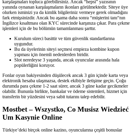
karşılaşmaları topluca görebilirsiniz. Ancak “hepsi” yazısının
yanında oynanan karşılaşmaların ikonları görülmektedir. Siteye üye
olurken isminizi ya da kimlik bilgileriniz vermeye gerek olmadığını
fark etmişsinizdir. Ancak bu aşama daha sonra “müşterini tanı“nın
İngilizce kısaltması olan KYC sürecinde karşınıza çıkar. Para çekme
işlemleri için de bu bölümün tamamlanması şarttır.
Kurulum süreci basittir ve tüm güvenlik standartlarına
uygundur.
Bu da üyelerinin siteyi seçmesi empieza kombine kupon
yapması için önemli nedenlerden biridir.
Slot neredeyse 3 yaşında, ancak oyuncular arasında hala
popülerliğini koruyor.
Fonlar oyun bakiyesinden düşülecek ancak 3 gün içinde karta veya
elektronik hesaba ulaşmazsa, destek ekibiyle iletişime geçin. Çoğu
durumda para çekme 1-2 saat sürer, ancak 3 güne kadar gecikmeler
olabilir. Bununla birlikte, bankalar ve ödeme sistemleri, hizmet için
transferin bir yüzdesini veya sabit tutarını talep edebilir.
Mostbet – Wszystko, Co Musisz Wiedzieć
Um Kasynie Online
Türkiye’deki birçok online kazino, oyuncularına çeşitli bonuslar