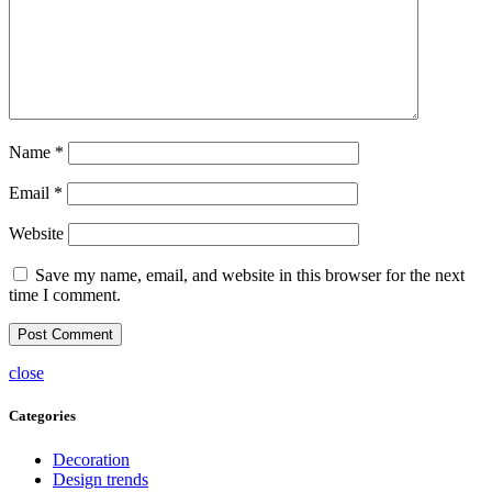
Name
*
Email
*
Website
Save my name, email, and website in this browser for the next
time I comment.
close
Categories
Decoration
Design trends