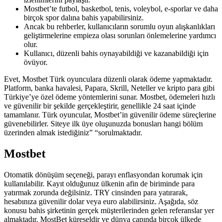
Mostbet’te futbol, basketbol, tenis, voleybol, e-sporlar ve daha
birçok spor dalına bahis yapabilirsiniz.
Ancak bu rehberler, kullanıcıların sorumlu oyun alışkanlıkları
geliştirmelerine empieza olası sorunları önlemelerine yardımcı
olur.
Kullanıcı, düzenli bahis oynayabildiği ve kazanabildiği için
övüyor.
Evet, Mostbet Türk oyunculara düzenli olarak ödeme yapmaktadır.
Platform, banka havalesi, Papara, Skrill, Neteller ve kripto para gibi
Türkiye’ye özel ödeme yöntemlerini sunar. Mostbet, ödemeleri hızlı
ve güvenilir bir şekilde gerçekleştirir, genellikle 24 saat içinde
tamamlanır. Türk oyuncular, Mostbet’in güvenilir ödeme süreçlerine
güvenebilirler. Siteye ilk üye oluşunuzda bonusları hangi bölüm
üzerinden almak istediğiniz” “sorulmaktadır.
Mostbet
Otomatik dönüşüm seçeneği, parayı enflasyondan korumak için
kullanılabilir. Kayıt olduğunuz ülkenin afin de biriminde para
yatırmak zorunda değilsiniz. TRY cinsinden para yatırarak,
hesabınıza güvenilir dolar veya euro alabilirsiniz. Aşağıda, söz
konusu bahis şirketinin gerçek müşterilerinden gelen referanslar yer
almaktadır. MostBet küreseldir ve dünya çapında birçok ülkede