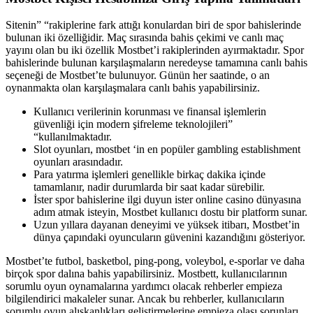
Sitenin” “rakiplerine fark attığı konulardan biri de spor bahislerinde
bulunan iki özelliğidir. Maç sırasında bahis çekimi ve canlı maç
yayını olan bu iki özellik Mostbet’i rakiplerinden ayırmaktadır. Spor
bahislerinde bulunan karşılaşmaların neredeyse tamamına canlı bahis
seçeneği de Mostbet’te bulunuyor. Günün her saatinde, o an
oynanmakta olan karşılaşmalara canlı bahis yapabilirsiniz.
Kullanıcı verilerinin korunması ve finansal işlemlerin
güvenliği için modern şifreleme teknolojileri”
“kullanılmaktadır.
Slot oyunları, mostbet ‘in en popüler gambling establishment
oyunları arasındadır.
Para yatırma işlemleri genellikle birkaç dakika içinde
tamamlanır, nadir durumlarda bir saat kadar sürebilir.
İster spor bahislerine ilgi duyun ister online casino dünyasına
adım atmak isteyin, Mostbet kullanıcı dostu bir platform sunar.
Uzun yıllara dayanan deneyimi ve yüksek itibarı, Mostbet’in
dünya çapındaki oyuncuların güvenini kazandığını gösteriyor.
Mostbet’te futbol, basketbol, ping-pong, voleybol, e-sporlar ve daha
birçok spor dalına bahis yapabilirsiniz. Mostbett, kullanıcılarının
sorumlu oyun oynamalarına yardımcı olacak rehberler empieza
bilgilendirici makaleler sunar. Ancak bu rehberler, kullanıcıların
sorumlu oyun alışkanlıkları geliştirmelerine empieza olası sorunları