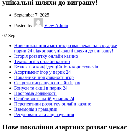
унікальні шляхи до виграшу!
September 7, 2025
Posted by
View Admin
07
Sep
Нове покоління азартних розваг чекає на вас, адже
парик 24 відкриває унікальні шляхи до виграшу!
Історія розвитку онлайн казино
Технології в онлайн казино
Безпека та конфіденційність користувачів
Асортимент ігор у парик 24
Показники популярності ігор
Секрети виграшу в онлайн іграх
Бонуси та акції в парик 24
Програма лояльності
Особливості акцій у парик 24
Перспективи розвитку онлайн казино
Взаємодія з гравцями
Регулювання та ліцензування
Нове покоління азартних розваг чекає