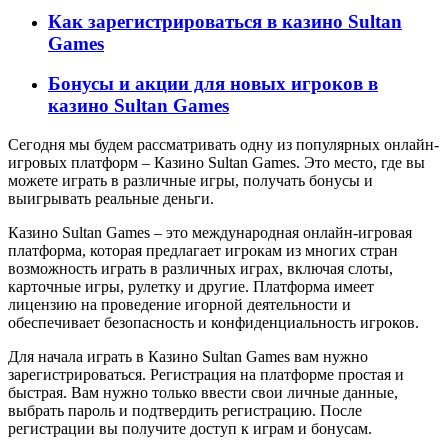
Как зарегистрироваться в казино Sultan
Games
Бонусы и акции для новых игроков в
казино Sultan Games
Сегодня мы будем рассматривать одну из популярных онлайн-
игровых платформ – Казино Sultan Games. Это место, где вы
можете играть в различные игры, получать бонусы и
выигрывать реальные деньги.
Казино Sultan Games – это международная онлайн-игровая
платформа, которая предлагает игрокам из многих стран
возможность играть в различных играх, включая слоты,
карточные игры, рулетку и другие. Платформа имеет
лицензию на проведение игорной деятельности и
обеспечивает безопасность и конфиденциальность игроков.
Для начала играть в Казино Sultan Games вам нужно
зарегистрироваться. Регистрация на платформе простая и
быстрая. Вам нужно только ввести свои личные данные,
выбрать пароль и подтвердить регистрацию. После
регистрации вы получите доступ к играм и бонусам.