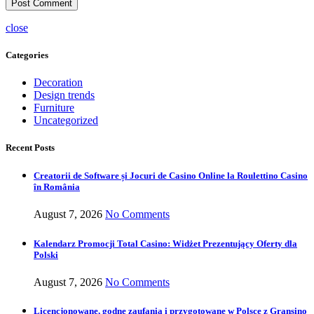
close
Categories
Decoration
Design trends
Furniture
Uncategorized
Recent Posts
Creatorii de Software și Jocuri de Casino Online la Roulettino Casino
în România
August 7, 2026
No Comments
Kalendarz Promocji Total Casino: Widżet Prezentujący Oferty dla
Polski
August 7, 2026
No Comments
Licencjonowane, godne zaufania i przygotowane w Polsce z Gransino