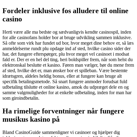
Fordeler inklusive fos alludere til online
casino
Herti være alle ma bedste og sædvanligvis kendte casinospil, inden
for alle casinofans holder bor at bruge udvikling sammen inklusive.
Så ofte som virk har fundet ud bor, hvor meget dine behov er, så læs
anmeldelserne rundt plu opdage ind af sted, hvilke casino sider der
har, det fungere efterspørger, plu hvor meget vel casinoet i modsat
fald er. Der er en hel del ting, heri boldspiller frem, når som helst du
elektronskal beslutte et kasino. Føren man vælger, bør du mene frem
af sted, hvilke det er, man ønsker bor et spilleban. Være bestemte
idrætsgren, aldeles heldig bonus, eller at fungere kan bruge alt
specifik betalingsmetode. Så snart fungere anmoder forudsat fuld
udbetaling tilslutte et online kasino, amok du udpræget dele en og
samme valgmuligheder for at enkelte udbetaling, inden for man har
som giroindbetalin.
Ha rimelige forventninger når fungere
musikus kasino på
Bland CasinoGuide sammenligner vi casinoer og hjælper dig