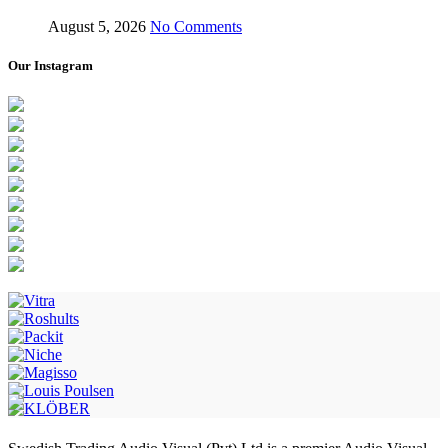
August 5, 2026
No Comments
Our Instagram