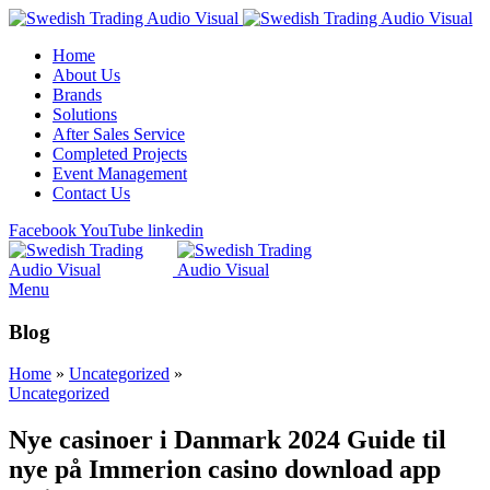
Home
About Us
Brands
Solutions
After Sales Service
Completed Projects
Event Management
Contact Us
Facebook
YouTube
linkedin
Menu
Blog
Home
»
Uncategorized
»
Uncategorized
Nye casinoer i Danmark 2024 Guide til
nye på Immerion casino download app