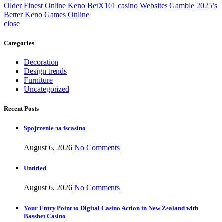
Older
Finest Online Keno BetX101 casino Websites Gamble 2025’s
Better Keno Games Online
close
Categories
Decoration
Design trends
Furniture
Uncategorized
Recent Posts
Spojrzenie na fscasino
August 6, 2026
No Comments
Untitled
August 6, 2026
No Comments
Your Entry Point to Digital Casino Action in New Zealand with
Bassbet Casino