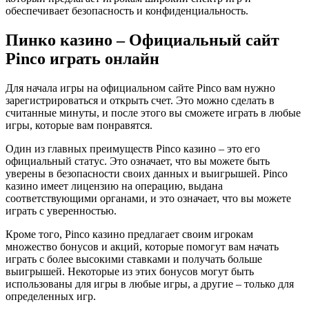
обеспечивает безопасность и конфиденциальность.
Пинко казино – Официальный сайт
Pinco играть онлайн
Для начала игры на официальном сайте Pinco вам нужно
зарегистрироваться и открыть счет. Это можно сделать в
считанные минуты, и после этого вы сможете играть в любые
игры, которые вам понравятся.
Один из главных преимуществ Pinco казино – это его
официальный статус. Это означает, что вы можете быть
уверены в безопасности своих данных и выигрышей. Pinco
казино имеет лицензию на операцию, выдана
соответствующими органами, и это означает, что вы можете
играть с уверенностью.
Кроме того, Pinco казино предлагает своим игрокам
множество бонусов и акций, которые помогут вам начать
играть с более высокими ставками и получать больше
выигрышей. Некоторые из этих бонусов могут быть
использованы для игры в любые игры, а другие – только для
определенных игр.