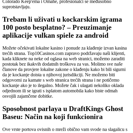
Colorado Keep'ema i Omahe, profesionalci se međusobno
suprotstavljaju.
Trebam li uživati ​​u kockarskim igrama
100 posto besplatno?
– Preuzimanje
aplikacije vulkan spiele za android
Možete očekivati ​​lokalne kasino i ponude za klađenje izvan kasina
trećih strana. Top10Casinos.com zapravo podržavaju naši klijenti,
kada kliknete na neke od oglasa na web stranici, možemo zaraditi
postotak bez ikakvih dodatnih troškova za vas. Molimo sve naše
članove da provjere lokalne zakone o klađenju kako bi bili sigurni
da je kockanje doista u njihovoj jurisdikciji. Ne možemo biti
odgovorni za kamate s web stranica trećih strana i ne potičemo
kockanje ako je to ilegalno. Možete čak i ulagati nekoliko oklada
odjednom ili se igrati s isplatom automobila kako biste odmah
osvojili zajamčene dobitke.
Sposobnost parlaya u DraftKings Ghost
Baseu: Način na koji funkcionira
Ove vrste portova ovisnih o mreži obično vam svode na slagalicu s