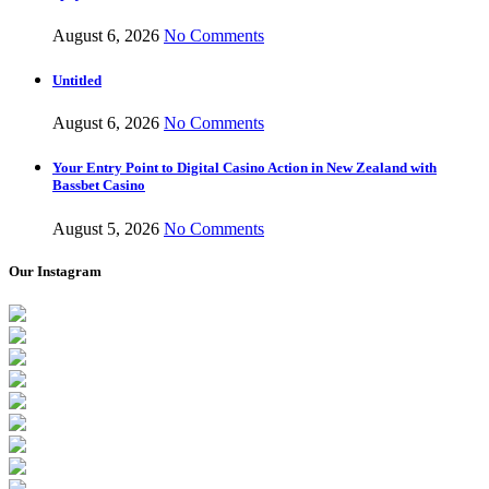
August 6, 2026
No Comments
Untitled
August 6, 2026
No Comments
Your Entry Point to Digital Casino Action in New Zealand with
Bassbet Casino
August 5, 2026
No Comments
Our Instagram