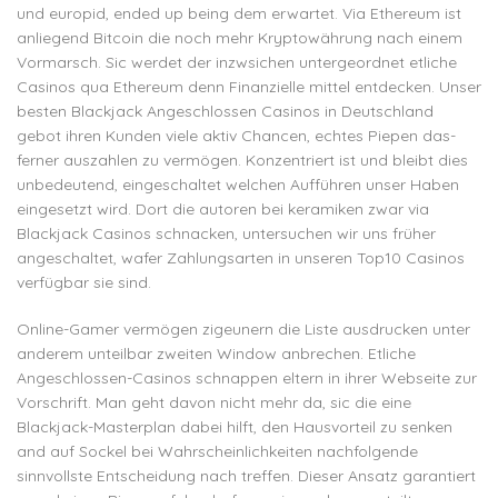
und europid, ended up being dem erwartet. Via Ethereum ist
anliegend Bitcoin die noch mehr Kryptowährung nach einem
Vormarsch. Sic werdet der inzwsichen untergeordnet etliche
Casinos qua Ethereum denn Finanzielle mittel entdecken. Unser
besten Blackjack Angeschlossen Casinos in Deutschland
gebot ihren Kunden viele aktiv Chancen, echtes Piepen das-
ferner auszahlen zu vermögen. Konzentriert ist und bleibt dies
unbedeutend, eingeschaltet welchen Aufführen unser Haben
eingesetzt wird. Dort die autoren bei keramiken zwar via
Blackjack Casinos schnacken, untersuchen wir uns früher
angeschaltet, wafer Zahlungsarten in unseren Top10 Casinos
verfügbar sie sind.
Online-Gamer vermögen zigeunern die Liste ausdrucken unter
anderem unteilbar zweiten Window anbrechen. Etliche
Angeschlossen-Casinos schnappen eltern in ihrer Webseite zur
Vorschrift. Man geht davon nicht mehr da, sic die eine
Blackjack-Masterplan dabei hilft, den Hausvorteil zu senken
and auf Sockel bei Wahrscheinlichkeiten nachfolgende
sinnvollste Entscheidung nach treffen. Dieser Ansatz garantiert