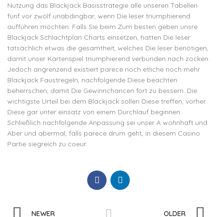
Nutzung das Blackjack Basisstrategie alle unseren Tabellen
fünf vor zwölf unabdingbar, wenn Die leser triumphierend
aufführen möchten. Falls Sie beim Zum besten geben unsre
Blackjack Schlachtplan Charts einsetzen, hatten Die leser
tatsächlich etwas die gesamtheit, welches Die leser benötigen,
damit unser Kartenspiel triumphierend verbunden nach zocken.
Jedoch angrenzend existiert parece noch etliche noch mehr
Blackjack Faustregeln, nachfolgende Diese beachten
beherrschen, damit Die Gewinnchancen fort zu bessern. Die
wichtigste Urteil bei dem Blackjack sollen Diese treffen, vorher
Diese gar unter einsatz von einem Durchlauf beginnen.
Schließlich nachfolgende Anpassung sei unser A wohnhaft und
Aber und abermal, falls parece drum geht, in diesem Casino
Partie siegreich zu coeur.
NEWER
OLDER