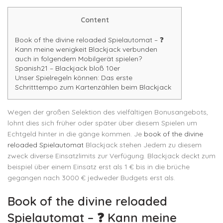
Content
Book of the divine reloaded Spielautomat – ❓
Kann meine wenigkeit Blackjack verbunden
auch in folgendem Mobilgerät spielen?
Spanish21 – Blackjack bloß 10er
Unser Spielregeln können: Das erste
Schritttempo zum Kartenzählen beim Blackjack
Wegen der großen Selektion des vielfältigen Bonusangebots,
lohnt dies sich früher oder später über diesem Spielen um
Echtgeld hinter in die gänge kommen. Je
book of the divine
reloaded Spielautomat
Blackjack stehen Jedem zu diesem
zweck diverse Einsatzlimits zur Verfügung.
Blackjack deckt zum
beispiel über einem Einsatz erst als 1 € bis in die brüche
gegangen nach 3000 € jedweder Budgets erst als.
Book of the divine reloaded
Spielautomat – ❓ Kann meine