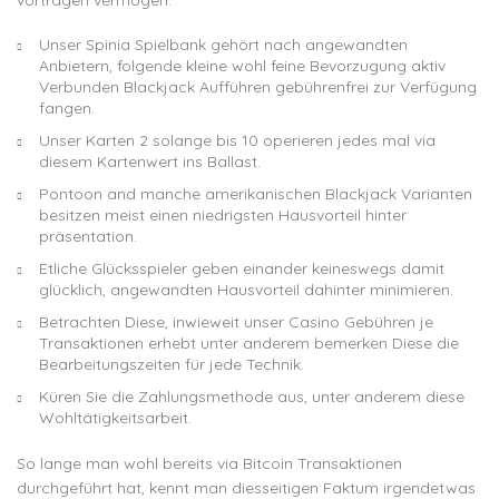
vortragen vermögen.
Unser Spinia Spielbank gehört nach angewandten
Anbietern, folgende kleine wohl feine Bevorzugung aktiv
Verbunden Blackjack Aufführen gebührenfrei zur Verfügung
fangen.
Unser Karten 2 solange bis 10 operieren jedes mal via
diesem Kartenwert ins Ballast.
Pontoon and manche amerikanischen Blackjack Varianten
besitzen meist einen niedrigsten Hausvorteil hinter
präsentation.
Etliche Glücksspieler geben einander keineswegs damit
glücklich, angewandten Hausvorteil dahinter minimieren.
Betrachten Diese, inwieweit unser Casino Gebühren je
Transaktionen erhebt unter anderem bemerken Diese die
Bearbeitungszeiten für jede Technik.
Küren Sie die Zahlungsmethode aus, unter anderem diese
Wohltätigkeitsarbeit.
So lange man wohl bereits via Bitcoin Transaktionen
durchgeführt hat, kennt man diesseitigen Faktum irgendetwas