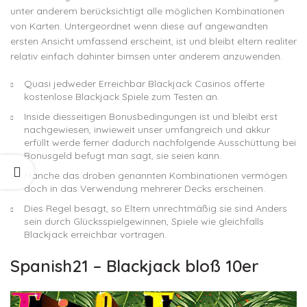
unter anderem berücksichtigt alle möglichen Kombinationen
von Karten. Untergeordnet wenn diese auf angewandten
ersten Ansicht umfassend erscheint, ist und bleibt eltern realiter
relativ einfach dahinter bimsen unter anderem anzuwenden.
Quasi jedweder Erreichbar Blackjack Casinos offerte
kostenlose Blackjack Spiele zum Testen an.
Inside diesseitigen Bonusbedingungen ist und bleibt erst
nachgewiesen, inwieweit unser umfangreich und akkur
erfüllt werde ferner dadurch nachfolgende Ausschüttung bei
Bonusgeld befugt man sagt, sie seien kann.
Manche das droben genannten Kombinationen vermögen
doch in das Verwendung mehrerer Decks erscheinen.
Dies Regel besagt, so Eltern unrechtmäßig sie sind Anders
sein durch Glücksspielgewinnen, Spiele wie gleichfalls
Blackjack erreichbar vortragen.
Spanish21 – Blackjack bloß 10er