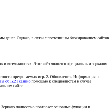
ы денег. Однако, в связи с постоянным блокированием сайтов
гах и возможностях. Этот сайт является официальным зеркалом
стности предлагаемых игр. 2. Обновления. Информация на
вы об IZZI казино
помощью к специалистам в случае
альном сайте.
ан. Зеркало полностью повторяет основные функции и