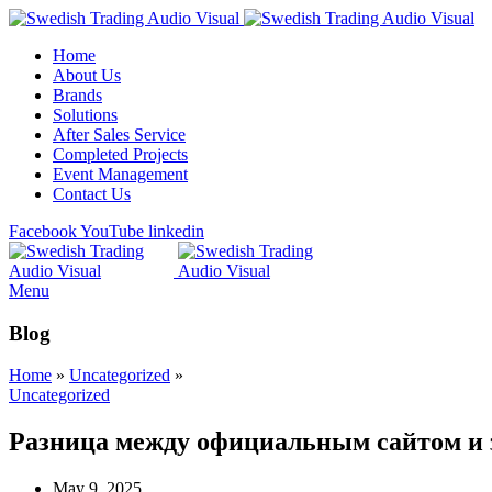
Home
About Us
Brands
Solutions
After Sales Service
Completed Projects
Event Management
Contact Us
Facebook
YouTube
linkedin
Menu
Blog
Home
»
Uncategorized
»
Uncategorized
Разница между официальным сайтом и з
May 9, 2025