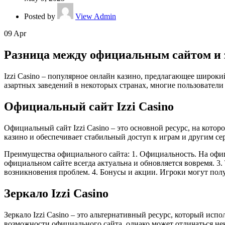
Posted by
View Admin
09
Apr
Разница между официальным сайтом и з
Izzi Casino – популярное онлайн казино, предлагающее широк
азартных заведений в некоторых странах, многие пользователи
Официальный сайт Izzi Casino
Официальный сайт Izzi Casino – это основной ресурс, на кото
казино и обеспечивает стабильный доступ к играм и другим се
Преимущества официального сайта: 1. Официальность. На офиц
официальном сайте всегда актуальна и обновляется вовремя. 3.
возникновения проблем. 4. Бонусы и акции. Игроки могут пол
Зеркало Izzi Casino
Зеркало Izzi Casino – это альтернативный ресурс, который исп
возможности официального сайта, однако может отличаться н