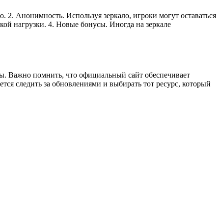
о. 2. Анонимность. Используя зеркало, игроки могут оставаться
кой нагрузки. 4. Новые бонусы. Иногда на зеркале
ры. Важно помнить, что официальный сайт обеспечивает
ется следить за обновлениями и выбирать тот ресурс, который