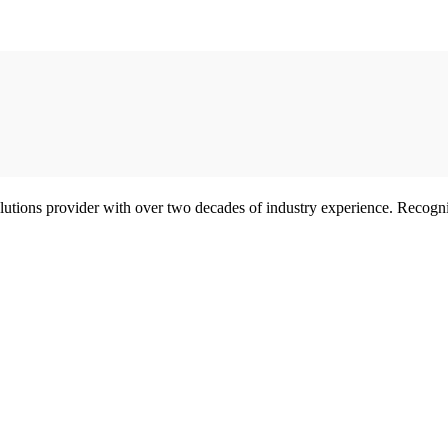
olutions provider with over two decades of industry experience. Reco