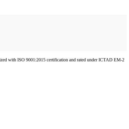
gnized with ISO 9001:2015 certification and rated under ICTAD EM-2