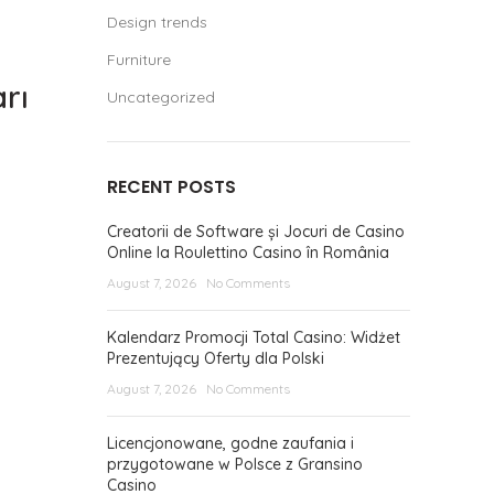
Design trends
Furniture
rı
Uncategorized
RECENT POSTS
Creatorii de Software și Jocuri de Casino
Online la Roulettino Casino în România
August 7, 2026
No Comments
Kalendarz Promocji Total Casino: Widżet
Prezentujący Oferty dla Polski
August 7, 2026
No Comments
Licencjonowane, godne zaufania i
przygotowane w Polsce z Gransino
Casino