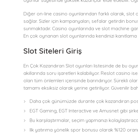
oyunlar sayesinde yüksek kazançlar elde edebilir. Oyu
Diğer on-line casino oyunlarından farklı olarak, slo
sağlar. Sizler için kampanyaları, sefalar getirdin bonu
sunmaktadır. Casino oyunlarında ve slot machine game 
En çok oynanan slot oyunlarında kendinizi kanıtlama 
Slot Siteleri Giriş
En Çok Kazandıran Slot oyunları listesinde de bu oyu
akıllarında soru işaretleri kalabiliyor. Reslot casino 
olan tüm önlemleri içerisinde barındırıyor. Sürekli o
tamamı eksiksiz olarak yerine getiriliyor. Güvenilir bahi
Daha çok günümüzde durante çok kazandıran positio
EGT Gaming, EGT Interactive ve Amusnet gibi şirketle
Bu karşılaştırmalar, seçim yapmanızı kolaylaştıraca
Ilk yatırıma yönelik spor bonusu olarak %120 ora