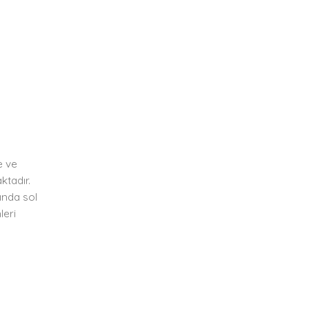
e ve
ktadır.
ında sol
leri