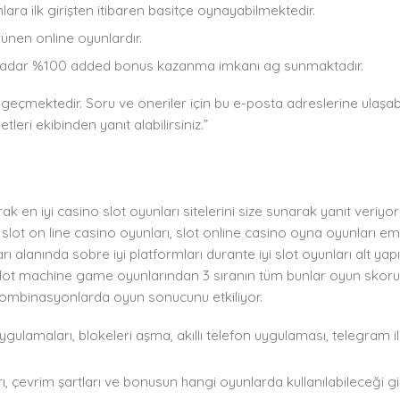
lara ilk girişten itibaren basitçe oynayabilmektedir.
rünen online oyunlardır.
a kadar %100 added bonus kazanma imkanı ag sunmaktadır.
 geçmektedir. Soru ve öneriler için bu e-posta adreslerine ulaşabi
eri ekibinden yanıt alabilirsiniz.”
ak en iyi casino slot oyunları sitelerini size sunarak yanıt veriyor
slot on line casino oyunları, slot online casino oyna oyunları e
ı alanında sobre iyi platformları durante iyi slot oyunları alt yapı
e slot machine game oyunlarından 3 sıranın tüm bunlar oyun skoru
kombinasyonlarda oyun sonucunu etkiliyor.
lamaları, blokeleri aşma, akıllı telefon uygulaması, telegram il
ı, çevrim şartları ve bonusun hangi oyunlarda kullanılabileceği gi