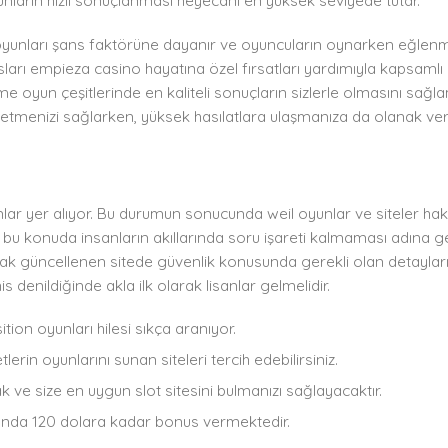
nların hızlı sonuçlanması heyecanı en yüksek seviyede tutar.
t oyunları şans faktörüne dayanır ve oyuncuların oynarken eğlenm
sları empieza casino hayatına özel fırsatları yardımıyla kapsamlı 
oyun çeşitlerinde en kaliteli sonuçların sizlerle olmasını sağla
etmenizi sağlarken, yüksek hasılatlara ulaşmanıza da olanak ve
nlar yer alıyor. Bu durumun sonucunda weil oyunlar ve siteler ha
ise bu konuda insanların akıllarında soru işareti kalmaması adına g
larak güncellenen sitede güvenlik konusunda gerekli olan detaylar
s denildiğinde akla ilk olarak lisanlar gelmelidir.
n oyunları hilesi sıkça aranıyor.
rin oyunlarını sunan siteleri tercih edebilirsiniz.
k ve size en uygun slot sitesini bulmanızı sağlayacaktır.
nında 120 dolara kadar bonus vermektedir.