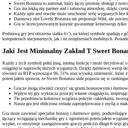
Sweet Bonanza to automat, który łączy prostotę obsługi z no
Gra ma lekką my partner and i zabawną atmosferę, dzięki czemu
Każdy spin and rewrite może uruchomić serię wygranych bez 
Darmowy slot Lovely Bonanza nie proponuje Wild, ale zawier
Gra w licencjonowanym kasynie gwarantuje keineswegs tylko t
Podstawą gry jest obszerna siatka 6×5, na której symbole spadają z 
komputerach stacjonarnych, jak i na urządzeniach mobilnych. Posiada 
Jaki Jest Minimalny Zakład T Sweet Bona
Każdy z tych symboli pełni inną, istotną funkcję i może decydować o
osiągnięcia naprawdę dużych wygranych. Dzięki darmowej wersji dem
również za RTP wynoszące 96, 51% oraz wysoką zmienność, które zwię
potencjałem sprawia, że Sweet Bonanza stale pojawia się w rankingac
Gracze mogą również cieszyć się grami bonusowymi i darmowy
Wpływ tej gry wykracza poza jej własne osiągnięcia, inspiruj
Tło przedstawia kolorowe wzgórza pokryte cukierkami, tworząc
Nasza gra jest obliczona została zaprojektowana z myślą u ma
Gra może zawierać specjalne bonusy i darmowe spiny, podkreślające
łączący wciągającą mechanikę gry z ogromnym potencjałem wygranej
wypłat, co utrzymuje zaangażowanie graczy podczas długich sesji gry