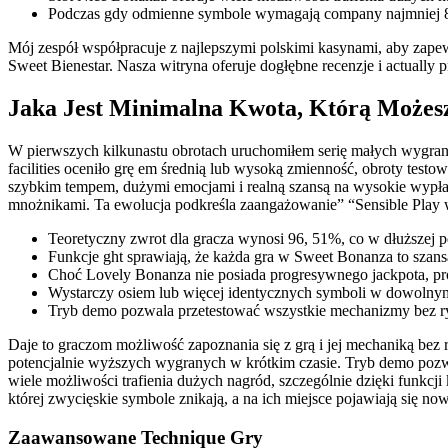
Podczas gdy odmienne symbole wymagają company najmniej 8,
Mój zespół współpracuje z najlepszymi polskimi kasynami, aby zapewni
Sweet Bienestar. Nasza witryna oferuje dogłębne recenzje i actuall
Jaka Jest Minimalna Kwota, Którą Możes
W pierwszych kilkunastu obrotach uruchomiłem serię małych wygranyc
facilities oceniło grę em średnią lub wysoką zmienność, obroty testo
szybkim tempem, dużymi emocjami i realną szansą na wysokie wypła
mnożnikami. Ta ewolucja podkreśla zaangażowanie” “Sensible Play w
Teoretyczny zwrot dla gracza wynosi 96, 51%, co w dłuższej p
Funkcje ght sprawiają, że każda gra w Sweet Bonanza to szansa
Choć Lovely Bonanza nie posiada progresywnego jackpota, pro
Wystarczy osiem lub więcej identycznych symboli w dowolnym 
Tryb demo pozwala przetestować wszystkie mechanizmy bez ryz
Daje to graczom możliwość zapoznania się z grą i jej mechaniką bez 
potencjalnie wyższych wygranych w krótkim czasie. Tryb demo pozwa
wiele możliwości trafienia dużych nagród, szczególnie dzięki funkc
której zwycięskie symbole znikają, a na ich miejsce pojawiają się 
Zaawansowane Technique Gry