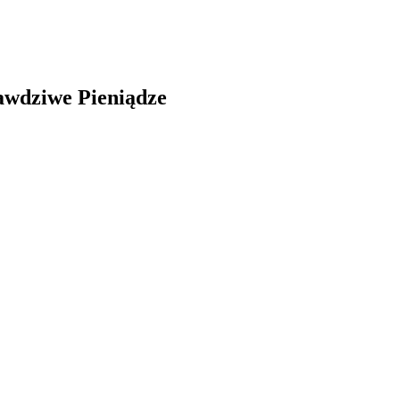
awdziwe Pieniądze