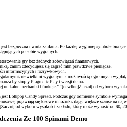
t bezpieczna i warta zaufania. Po każdej wygranej symbole biorące u
stępujących po sobie wygranych.
testowanie gry bez żadnych zobowiązań finansowych.
aniką, zanim zdecydujesz się zagrać mhh prawdziwe pieniądze.
eści informacyjnych i rozrywkowych.
egularnymi, niewielkimi wygranymi a możliwością ogromnych wypłat, c
nanza by simply Pragmatic Play t wersji demo.
j unikalne mechaniki i funkcje.” “[newline]Zacznij od wyboru wysoko
nym jest Lollipop Candy Spread. Podczas gdy odmienne symbole wymaga
nusowej pojawiają się losowe mnożniki, dając większe szanse na naj
ne]Zacznij od wyboru wysokości zakładu, który może wynosić od $0, 20
adczenia Ze 100 Spinami Demo