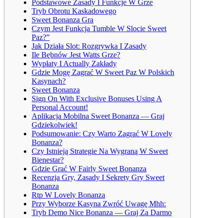
Podstawowe Zasady I Funkcje W Grze
Tryb Obrotu Kaskadowego
Sweet Bonanza Gra
Czym Jest Funkcja Tumble W Slocie Sweet
Paz?”
Jak Działa Slot: Rozgrywka I Zasady
Ile Bębnów Jest Watts Grze?
Wypłaty I Actually Zakłady
Gdzie Mogę Zagrać W Sweet Paz W Polskich
Kasynach?
Sweet Bonanza
Sign On With Exclusive Bonuses Using A
Personal Account!
Aplikacja Mobilna Sweet Bonanza — Graj
Gdziekolwiek!
Podsumowanie: Czy Warto Zagrać W Lovely
Bonanza?
Czy Istnieją Strategie Na Wygraną W Sweet
Bienestar?
Gdzie Grać W Fairly Sweet Bonanza
Recenzja Gry, Zasady I Sekrety Gry Sweet
Bonanza
Rtp W Lovely Bonanza
Przy Wyborze Kasyna Zwróć Uwagę Mhh:
Tryb Demo Nice Bonanza — Graj Za Darmo