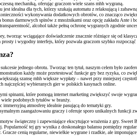
woczesną mechaniką, oferując graczom wiele szans mhh wygraną.
 jest idealna dla tych, którzy szukają automatu z relaksującą i zabaw
konieczności wykonywania dodatkowych obrotów, co znacząco zwiększa
a bonus darmowych spinów z mnożnikami oraz opcję zakładu Ante i b
ransparentność, alcohol także pełną ochronę wygranych zgodnie unce
góry, tworząc wciągające doświadczenie znacznie różniące się od klasy
prosty i wygodny interfejs, który pozwala graczom szybko rozpocząć grę
nza?
 sukcesie jednego obrotu. Tworząc ten tytuł, naszym celem było zaofer
onstration każdy może przetestować funkcje gry bez ryzyka, co zwięk
kszają szansę mhh większe wypłaty – nawet przy mniejszej częstotliw
h najczęściej wybieranych gier w polskich kasynach online.
mi spinami, które pomogą internet marketing zwiększyć swoje wygra
ąc wiele podobnych tytułów w branży.
 immersyjną atmosferę idealnie pasującą do tematyki gry.
ksymalnym zaangażowaniu graczy i oferuje sporo unikalnych funkcji z
 motyw świąteczny i zapewniające ekscytujące wrażenia z gry. Sweet 
. Popularność tej gry wynika z doskonałego balansu pomiędzy regula
. Gracze cenią regularne, niewielkie wygrane i rzadkie, ale imponują