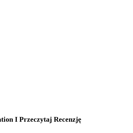
tion I Przeczytaj Recenzję