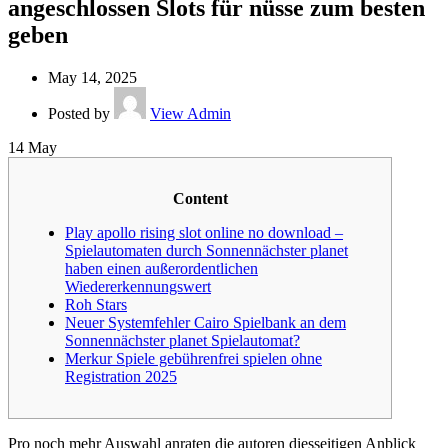
angeschlossen Slots für nüsse zum besten
geben
May 14, 2025
Posted by
View Admin
14
May
Content
Play apollo rising slot online no download –
Spielautomaten durch Sonnennächster planet
haben einen außerordentlichen
Wiedererkennungswert
Roh Stars
Neuer Systemfehler Cairo Spielbank an dem
Sonnennächster planet Spielautomat?
Merkur Spiele gebührenfrei spielen ohne
Registration 2025
Pro noch mehr Auswahl anraten die autoren diesseitigen Anblick