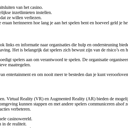
itsluiten van het casino.
jkse inzetlimieten instellen.
at ze willen verliezen.
 eraan herinneren hoe lang je aan het spelen bent en hoeveel geld je he
 ook links en informatie naar organisaties die hulp en ondersteuning bie
ving. Het is belangrijk dat spelers zich bewust zijn van de risico’s en 
oedigt spelers aan om verantwoord te spelen. De organisatie organise
tieve maatregelen.
n entertainment en om nooit meer te besteden dan je kunt veroorloven 
n. Virtual Reality (VR) en Augmented Reality (AR) bieden de mogelijk
no-omgeving kunnen stappen en met andere spelers communiceren alsof z
acties verbeteren.
uele casinowereld.
in de realiteit.