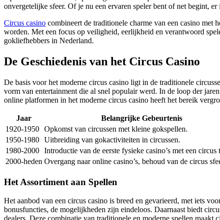
onvergetelijke sfeer. Of je nu een ervaren speler bent of net begint, 
Circus casino
combineert de traditionele charme van een casino met he
worden. Met een focus op veiligheid, eerlijkheid en verantwoord spel
gokliefhebbers in Nederland.
De Geschiedenis van het Circus Casino
De basis voor het moderne circus casino ligt in de traditionele circ
vorm van entertainment die al snel populair werd. In de loop der jare
online platformen in het moderne circus casino heeft het bereik vergr
Jaar
Belangrijke Gebeurtenis
1920-1950
Opkomst van circussen met kleine gokspellen.
1950-1980
Uitbreiding van gokactiviteiten in circussen.
1980-2000
Introductie van de eerste fysieke casino’s met een circus
2000-heden
Overgang naar online casino’s, behoud van de circus sfee
Het Assortiment aan Spellen
Het aanbod van een circus casino is breed en gevarieerd, met iets voor
bonusfuncties, de mogelijkheden zijn eindeloos. Daarnaast biedt circu
dealers. Deze combinatie van traditionele en moderne spellen maakt c