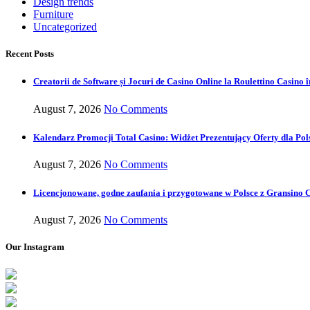
Design trends
Furniture
Uncategorized
Recent Posts
Creatorii de Software și Jocuri de Casino Online la Roulettino Casino
August 7, 2026
No Comments
Kalendarz Promocji Total Casino: Widżet Prezentujący Oferty dla Pol
August 7, 2026
No Comments
Licencjonowane, godne zaufania i przygotowane w Polsce z Gransino 
August 7, 2026
No Comments
Our Instagram