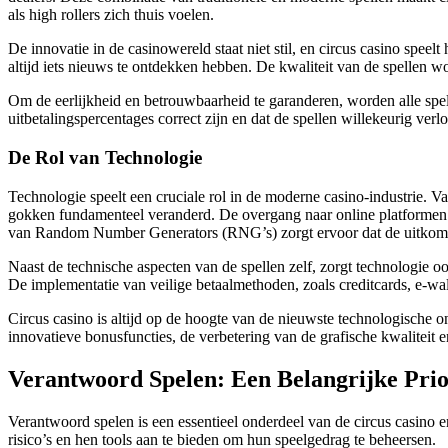
als high rollers zich thuis voelen.
De innovatie in de casinowereld staat niet stil, en circus casino speelt
altijd iets nieuws te ontdekken hebben. De kwaliteit van de spelle
Om de eerlijkheid en betrouwbaarheid te garanderen, worden alle spelle
uitbetalingspercentages correct zijn en dat de spellen willekeurig verl
De Rol van Technologie
Technologie speelt een cruciale rol in de moderne casino-industrie. V
gokken fundamenteel veranderd. De overgang naar online platformen z
van Random Number Generators (RNG’s) zorgt ervoor dat de uitkomsten
Naast de technische aspecten van de spellen zelf, zorgt technologie 
De implementatie van veilige betaalmethoden, zoals creditcards, e-wa
Circus casino is altijd op de hoogte van de nieuwste technologische o
innovatieve bonusfuncties, de verbetering van de grafische kwaliteit 
Verantwoord Spelen: Een Belangrijke Prior
Verantwoord spelen is een essentieel onderdeel van de circus casino e
risico’s en hen tools aan te bieden om hun speelgedrag te beheersen.