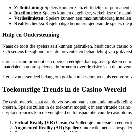
Zelfuitsluiting:
Spelers kunnen zichzelf tijdelijk of permanent u
Inzetlimieten:
Spelers kunnen dagelijkse, wekelijkse of maandeli
Verlieslimieten:
Spelers kunnen een maximumbedrag instellen d
Reality checks:
Regelmatige herinneringen van de speler, die je
Hulp en Ondersteuning
Naast de tools die spelers zelf kunnen gebruiken, biedt circus casino
zich serieus bezighoudt met de preventie en behandeling van gokversla
Circus casino promoot een open en eerlijke dialoog over gokken en m
materialen aan om spelers te informeren over de risico’s en de preven
Het is van essentieel belang om gokken te beschouwen als een vorm va
Toekomstige Trends in de Casino Wereld
De casinowereld staat aan de vooravond van spannende ontwikkelinge
creëren. Spelers zullen in de toekomst mogelijk in een virtuele casi
cryptocurrencies kan de veiligheid en transparantie van de casinotrans
Virtual Reality (VR) Casino’s:
Volledige immersie in een virt
Augmented Reality (AR) Spellen:
Interactie met casinospellen 