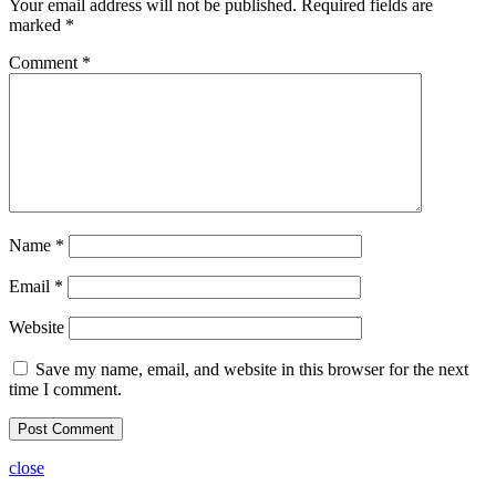
Your email address will not be published.
Required fields are
marked
*
Comment
*
Name
*
Email
*
Website
Save my name, email, and website in this browser for the next
time I comment.
close