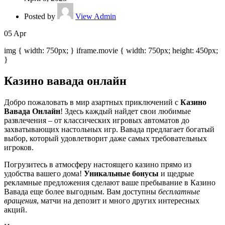
Posted by
View Admin
05
Apr
img { width: 750px; } iframe.movie { width: 750px; height: 450px;
}
Казино вавада онлайн
Добро пожаловать в мир азартных приключений с
Казино
Вавада Онлайн
! Здесь каждый найдет свои любимые
развлечения – от классических игровых автоматов до
захватывающих настольных игр. Вавада предлагает богатый
выбор, который удовлетворит даже самых требовательных
игроков.
Погрузитесь в атмосферу настоящего казино прямо из
удобства вашего дома!
Уникальные бонусы
и щедрые
рекламные предложения сделают ваше пребывание в Казино
Вавада еще более выгодным. Вам доступны
бесплатные
вращения
, матчи на депозит и много других интересных
акций.