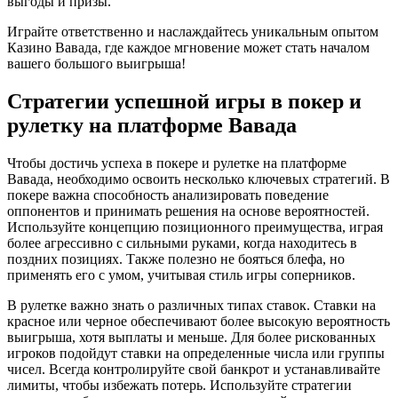
выгоды и призы.
Играйте ответственно и наслаждайтесь уникальным опытом
Казино Вавада, где каждое мгновение может стать началом
вашего большого выигрыша!
Стратегии успешной игры в покер и
рулетку на платформе Вавада
Чтобы достичь успеха в покере и рулетке на платформе
Вавада, необходимо освоить несколько ключевых стратегий. В
покере важна способность анализировать поведение
оппонентов и принимать решения на основе вероятностей.
Используйте концепцию позиционного преимущества, играя
более агрессивно с сильными руками, когда находитесь в
поздних позициях. Также полезно не бояться блефа, но
применять его с умом, учитывая стиль игры соперников.
В рулетке важно знать о различных типах ставок. Ставки на
красное или черное обеспечивают более высокую вероятность
выигрыша, хотя выплаты и меньше. Для более рискованных
игроков подойдут ставки на определенные числа или группы
чисел. Всегда контролируйте свой банкрот и устанавливайте
лимиты, чтобы избежать потерь. Используйте стратегии