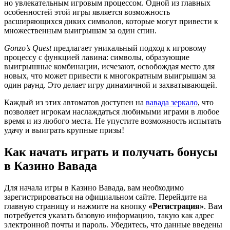
но увлекательным игровым процессом. Одной из главных
особенностей этой игры является возможность
расширяющихся диких символов, которые могут привести к
множественным выигрышам за один спин.
Gonzo’s Quest
предлагает уникальный подход к игровому
процессу с функцией лавина: символы, образующие
выигрышные комбинации, исчезают, освобождая место для
новых, что может привести к многократным выигрышам за
один раунд. Это делает игру динамичной и захватывающей.
Каждый из этих автоматов доступен на
вавада зеркало
, что
позволяет игрокам наслаждаться любимыми играми в любое
время и из любого места. Не упустите возможность испытать
удачу и выиграть крупные призы!
Как начать играть и получать бонусы
в Казино Вавада
Для начала игры в Казино Вавада, вам необходимо
зарегистрироваться на официальном сайте. Перейдите на
главную страницу и нажмите на кнопку
«Регистрация»
. Вам
потребуется указать базовую информацию, такую как адрес
электронной почты и пароль. Убедитесь, что данные введены