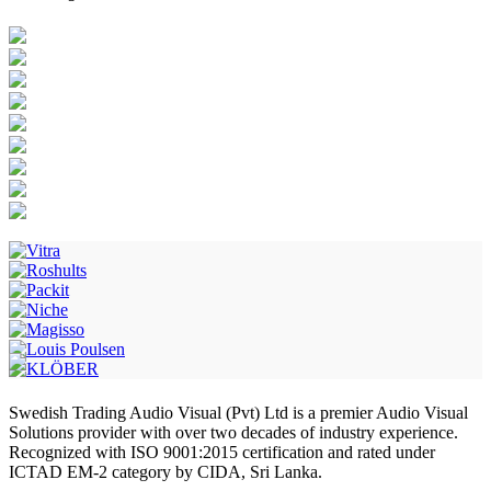
Swedish Trading Audio Visual (Pvt) Ltd is a premier Audio Visual
Solutions provider with over two decades of industry experience.
Recognized with ISO 9001:2015 certification and rated under
ICTAD EM-2 category by CIDA, Sri Lanka.