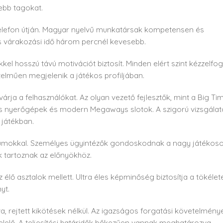
ebb tagokat.
s telefon útján. Magyar nyelvű munkatársak kompetensen és
 várakozási idő három percnél kevesebb.
el hosszú távú motivációt biztosít. Minden elért szint kézzelfo
elműen megjelenik a játékos profiljában.
rja a felhasználókat. Az olyan vezető fejlesztők, mint a Big Ti
kus nyerőgépek és modern Megaways slotok. A szigorú vizsgála
 játékban.
égiumokkal. Személyes ügyintézők gondoskodnak a nagy játékos
k tartoznak az előnyökhöz.
 élő asztalok mellett. Ultra éles képminőség biztosítja a tökélet
yt.
, rejtett kikötések nélkül. Az igazságos forgatási követelmény
lelő. A teljesítési határidők bőkezűen vannak meghatározva.