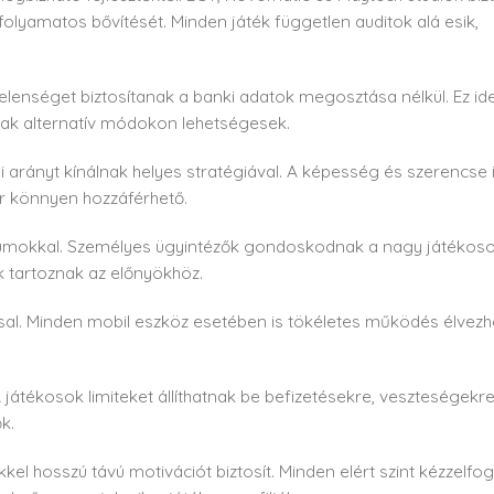
 folyamatos bővítését. Minden játék független auditok alá esik,
vtelenséget biztosítanak a banki adatok megosztása nélkül. Ez ide
csak alternatív módokon lehetségesek.
si arányt kínálnak helyes stratégiával. A képesség és szerencse
or könnyen hozzáférhető.
égiumokkal. Személyes ügyintézők gondoskodnak a nagy játékos
k tartoznak az előnyökhöz.
ssal. Minden mobil eszköz esetében is tökéletes működés élvezh
játékosok limiteket állíthatnak be befizetésekre, veszteségekr
k.
el hosszú távú motivációt biztosít. Minden elért szint kézzelfo