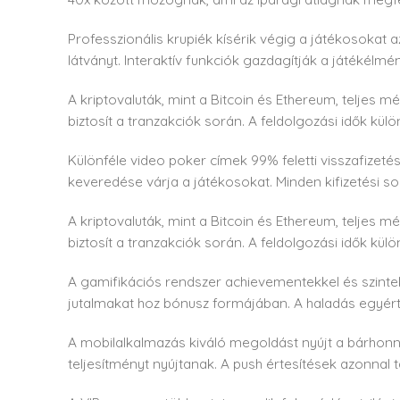
Professzionális krupiék kísérik végig a játékosokat a
látványt. Interaktív funkciók gazdagítják a játékélmén
A kriptovaluták, mint a Bitcoin és Ethereum, teljes 
biztosít a tranzakciók során. A feldolgozási idők kül
Különféle video poker címek 99% feletti visszafizeté
keveredése várja a játékosokat. Minden kifizetési s
A kriptovaluták, mint a Bitcoin és Ethereum, teljes 
biztosít a tranzakciók során. A feldolgozási idők kül
A gamifikációs rendszer achievementekkel és szintekk
jutalmakat hoz bónusz formájában. A haladás egyért
A mobilalkalmazás kiváló megoldást nyújt a bárhonna
teljesítményt nyújtanak. A push értesítések azonnal t