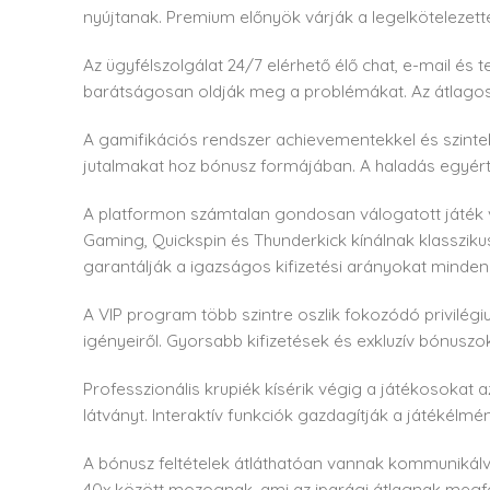
nyújtanak. Premium előnyök várják a legelkötelezett
Az ügyfélszolgálat 24/7 elérhető élő chat, e-mail é
barátságosan oldják meg a problémákat. Az átlagos
A gamifikációs rendszer achievementekkel és szintekk
jutalmakat hoz bónusz formájában. A haladás egyért
A platformon számtalan gondosan válogatott játék vá
Gaming, Quickspin és Thunderkick kínálnak klasszi
garantálják a igazságos kifizetési arányokat minden
A VIP program több szintre oszlik fokozódó privil
igényeiről. Gyorsabb kifizetések és exkluzív bónuszo
Professzionális krupiék kísérik végig a játékosokat az
látványt. Interaktív funkciók gazdagítják a játékélmén
A bónusz feltételek átláthatóan vannak kommunikálva
40x között mozognak, ami az iparági átlagnak megfe