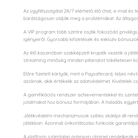
Az ügyfélszolgálat 24/7 elérhető élő chat, e-mail é
barátságosan oldják meg a problémákat. Az átlagos
A VIP program több szintre oszlik fokozódó privil
igényeiről. Gyorsabb kifizetések és exkluzív bónuszo
Az élő kaszinóban szakképzett krupiék vezetik a játé
streaming minőség minden pillanatot tökéletesen közv
Előre fizetett kártyák, mint a Paysafecard, teljes né
azoknak, akik értékelik az adatvédelmet. Kivételek 
A gamifikációs rendszer achievementekkel és szintekk
jutalmakat hoz bónusz formájában. A haladás egyért
Játékvédelmi mechanizmusok széles skálája áll rend
játékban. Azonnali önkorlátozási funkciók garantáljá
A platform számtalan prémium címmel rendelkezik meg