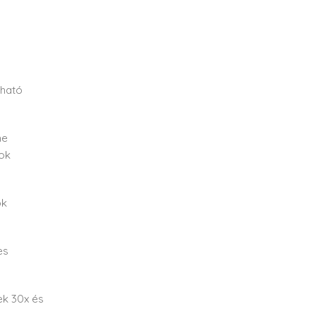
gható
me
tok
ok
es
ek 30x és