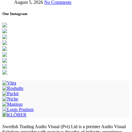
August 5, 2026
No Comments
Our Instagram
Swedish Trading Audio Visual (Pvt) Ltd is a premier Audio Visual
Solutions provider with over two decades of industry experience.