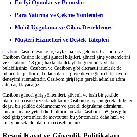
En İyi Oyunlar ve Bonuslar
Para Yatırma ve Çekme Yöntemleri
Mobil Uygulama ve Cihaz Desteklemesi
Müşteri Hizmetleri ve Destek Talepleri
casibom
Casino resmi giriş sayfasına hoş geldiniz. Casibom ve
Casibom Casino ile ilgili güncel bilgileri, güncel giriş yöntemlerini
ve Casibom 158 giriş hakkında detaylı bilgileri bu sayfada
bulabilirsiniz. Casıbom ve Cadibom gibi alternatif isimlerle de
bilinen bu platform, kullanıcılarına güvenli ve eğlenceli bir oyun
deneyimi sunmaktadır. Casibom girişi için gerekli adımları adım
adım açıklayacağız.
Casibom güncel giriş yöntemleri, güvenli ve hızlı bir şekilde
platforma erişmenize olanak tanır. Casibom giriş için gerekli bilgileri
doğru bir şekilde doldurmanız ve gerekli doğrulama adımlarını
tamamlamanız yeterlidir. Platformunuzda Casibom 158 giriş gibi
özel giriş yöntemleri de mevcuttur, bu yöntemlerle daha hızlı ve
kolay bir şekilde platforma erişebilirsiniz.
Resmi Kayıt ve Güvenlik Politikaları