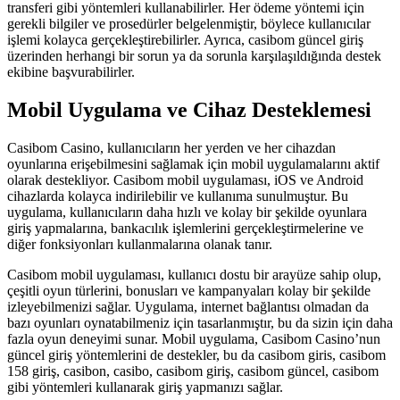
transferi gibi yöntemleri kullanabilirler. Her ödeme yöntemi için
gerekli bilgiler ve prosedürler belgelenmiştir, böylece kullanıcılar
işlemi kolayca gerçekleştirebilirler. Ayrıca, casibom güncel giriş
üzerinden herhangi bir sorun ya da sorunla karşılaşıldığında destek
ekibine başvurabilirler.
Mobil Uygulama ve Cihaz Desteklemesi
Casibom Casino, kullanıcıların her yerden ve her cihazdan
oyunlarına erişebilmesini sağlamak için mobil uygulamalarını aktif
olarak destekliyor. Casibom mobil uygulaması, iOS ve Android
cihazlarda kolayca indirilebilir ve kullanıma sunulmuştur. Bu
uygulama, kullanıcıların daha hızlı ve kolay bir şekilde oyunlara
giriş yapmalarına, bankacılık işlemlerini gerçekleştirmelerine ve
diğer fonksiyonları kullanmalarına olanak tanır.
Casibom mobil uygulaması, kullanıcı dostu bir arayüze sahip olup,
çeşitli oyun türlerini, bonusları ve kampanyaları kolay bir şekilde
izleyebilmenizi sağlar. Uygulama, internet bağlantısı olmadan da
bazı oyunları oynatabilmeniz için tasarlanmıştır, bu da sizin için daha
fazla oyun deneyimi sunar. Mobil uygulama, Casibom Casino’nun
güncel giriş yöntemlerini de destekler, bu da casibom giris, casibom
158 giriş, casibon, casibo, casibom giriş, casibom güncel, casibom
gibi yöntemleri kullanarak giriş yapmanızı sağlar.