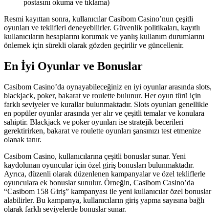
postasını okuma ve tıklama)
Resmi kayıttan sonra, kullanıcılar Casibom Casino’nun çeşitli
oyunları ve teklifleri deneyebilirler. Güvenlik politikaları, kayıtlı
kullanıcıların hesaplarını korumak ve yanlış kullanım durumlarını
önlemek için sürekli olarak gözden geçirilir ve güncellenir.
En İyi Oyunlar ve Bonuslar
Casibom Casino’da oynayabileceğiniz en iyi oyunlar arasında slots,
blackjack, poker, bakarat ve roulette bulunur. Her oyun türü için
farklı seviyeler ve kurallar bulunmaktadır. Slots oyunları genellikle
en popüler oyunlar arasında yer alır ve çeşitli temalar ve konulara
sahiptir. Blackjack ve poker oyunları ise stratejik becerileri
gerektirirken, bakarat ve roulette oyunları şansınızı test etmenize
olanak tanır.
Casibom Casino, kullanıcılarına çeşitli bonuslar sunar. Yeni
kaydolunan oyuncular için özel giriş bonusları bulunmaktadır.
Ayrıca, düzenli olarak düzenlenen kampanyalar ve özel tekliflerle
oyunculara ek bonuslar sunulur. Örneğin, Casibom Casino’da
“Casibom 158 Giriş” kampanyası ile yeni kullanıcılar özel bonuslar
alabilirler. Bu kampanya, kullanıcıların giriş yapma sayısına bağlı
olarak farklı seviyelerde bonuslar sunar.