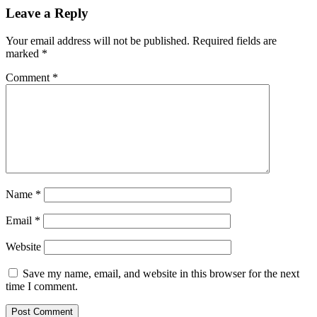
Leave a Reply
Your email address will not be published.
Required fields are
marked
*
Comment
*
Name
*
Email
*
Website
Save my name, email, and website in this browser for the next
time I comment.