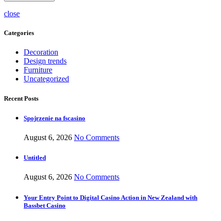
close
Categories
Decoration
Design trends
Furniture
Uncategorized
Recent Posts
Spojrzenie na fscasino
August 6, 2026
No Comments
Untitled
August 6, 2026
No Comments
Your Entry Point to Digital Casino Action in New Zealand with
Bassbet Casino