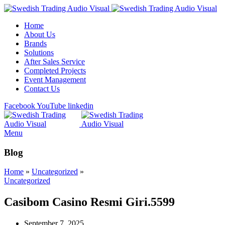
Home
About Us
Brands
Solutions
After Sales Service
Completed Projects
Event Management
Contact Us
Facebook
YouTube
linkedin
Menu
Blog
Home
»
Uncategorized
»
Uncategorized
Casibom Casino Resmi Giri.5599
September 7, 2025