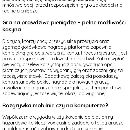
mnóstwo opcji przed rozpoczęciem gry o zakładach na
realne pieniądze.
Gra na prawdziwe pieniądze – pełne możliwości
kasyna
Dla tych, którzy chcą przeżyć silne przeżycia oraz
zgarnąć gotówkowe nagrody, platforma zapewnia
kompletną grę po stworzeniu konta. Proces rejestracji jest
prosty i ekspresowy – to kwestia kilku chwil. Zatem wpłać
pierwszy przelew korzystając z obsługiwanych opcji
płatniczych, postaw na wybraną grę oraz zacznij grę za
rzeczywiste stawki. Dodatkową zaletą dla posiadaczy
konta stanowią pakiet nagród dla nowych graczy,
rywalizacje dla graczy oraz specjalny system punktowy,
zapewniający jeszcze więcej okazji do wygranej.
Rozgrywka mobilnie czy na komputerze?
Współcześnie wygoda w użytkowaniu do platformy
hazardowej to klucz. vox casino zadbało o to, by gracze
mogli korzystać z zabawą na każdym sprzęcie.