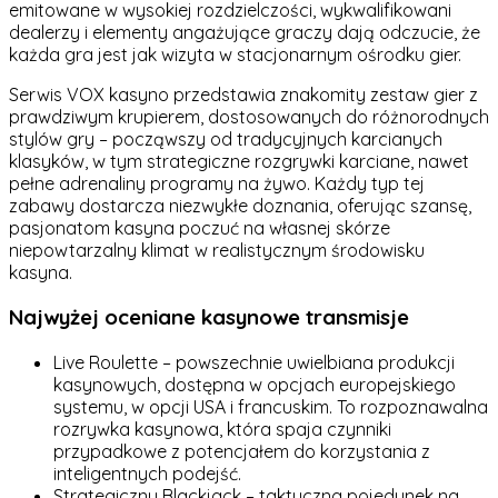
emitowane w wysokiej rozdzielczości, wykwalifikowani
dealerzy i elementy angażujące graczy dają odczucie, że
każda gra jest jak wizyta w stacjonarnym ośrodku gier.
Serwis VOX kasyno przedstawia znakomity zestaw gier z
prawdziwym krupierem, dostosowanych do różnorodnych
stylów gry – począwszy od tradycyjnych karcianych
klasyków, w tym strategiczne rozgrywki karciane, nawet
pełne adrenaliny programy na żywo. Każdy typ tej
zabawy dostarcza niezwykłe doznania, oferując szansę,
pasjonatom kasyna poczuć na własnej skórze
niepowtarzalny klimat w realistycznym środowisku
kasyna.
Najwyżej oceniane kasynowe transmisje
Live Roulette – powszechnie uwielbiana produkcji
kasynowych, dostępna w opcjach europejskiego
systemu, w opcji USA i francuskim. To rozpoznawalna
rozrywka kasynowa, która spaja czynniki
przypadkowe z potencjałem do korzystania z
inteligentnych podejść.
Strategiczny Blackjack – taktyczna pojedynek na