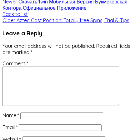
Newer
Скачать 1win Мобильная Версия Букмекерская
Контора Официальное Приложение
Back to list
Older
Aztec Cost Position: Totally free Spins, Trial & Tips
Leave a Reply
Your email address will not be published.
Required fields
are marked
*
Comment
*
Name
*
Email
*
Website