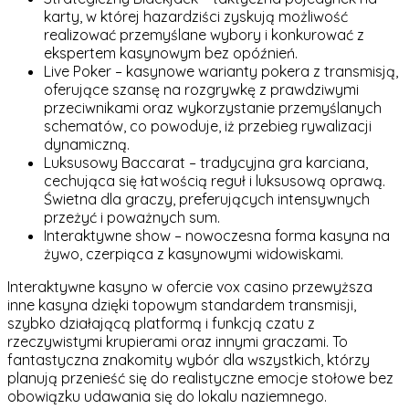
karty, w której hazardziści zyskują możliwość
realizować przemyślane wybory i konkurować z
ekspertem kasynowym bez opóźnień.
Live Poker – kasynowe warianty pokera z transmisją,
oferujące szansę na rozgrywkę z prawdziwymi
przeciwnikami oraz wykorzystanie przemyślanych
schematów, co powoduje, iż przebieg rywalizacji
dynamiczną.
Luksusowy Baccarat – tradycyjna gra karciana,
cechująca się łatwością reguł i luksusową oprawą.
Świetna dla graczy, preferujących intensywnych
przeżyć i poważnych sum.
Interaktywne show – nowoczesna forma kasyna na
żywo, czerpiąca z kasynowymi widowiskami.
Interaktywne kasyno w ofercie vox casino przewyższa
inne kasyna dzięki topowym standardem transmisji,
szybko działającą platformą i funkcją czatu z
rzeczywistymi krupierami oraz innymi graczami. To
fantastyczna znakomity wybór dla wszystkich, którzy
planują przenieść się do realistyczne emocje stołowe bez
obowiązku udawania się do lokalu naziemnego.