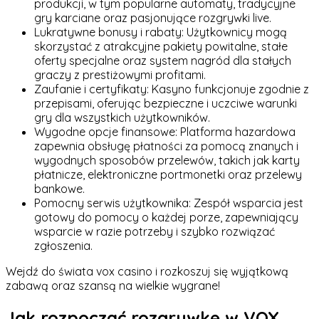
produkcji, w tym popularne automaty, tradycyjne
gry karciane oraz pasjonujące rozgrywki live.
Lukratywne bonusy i rabaty: Użytkownicy mogą
skorzystać z atrakcyjne pakiety powitalne, stałe
oferty specjalne oraz system nagród dla stałych
graczy z prestiżowymi profitami.
Zaufanie i certyfikaty: Kasyno funkcjonuje zgodnie z
przepisami, oferując bezpieczne i uczciwe warunki
gry dla wszystkich użytkowników.
Wygodne opcje finansowe: Platforma hazardowa
zapewnia obsługę płatności za pomocą znanych i
wygodnych sposobów przelewów, takich jak karty
płatnicze, elektroniczne portmonetki oraz przelewy
bankowe.
Pomocny serwis użytkownika: Zespół wsparcia jest
gotowy do pomocy o każdej porze, zapewniający
wsparcie w razie potrzeby i szybko rozwiązać
zgłoszenia.
Wejdź do świata vox casino i rozkoszuj się wyjątkową
zabawą oraz szansą na wielkie wygrane!
Jak rozpocząć rozgrywkę w VOX