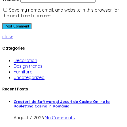
Save my name, email, and website in this browser for
the next time I comment.
close
Categories
Decoration
Design trends
Furniture
Uncategorized
Recent Posts
Creatorii de Software și Jocuri de Casino Online la
Roulettino Casino în România
August 7, 2026
No Comments